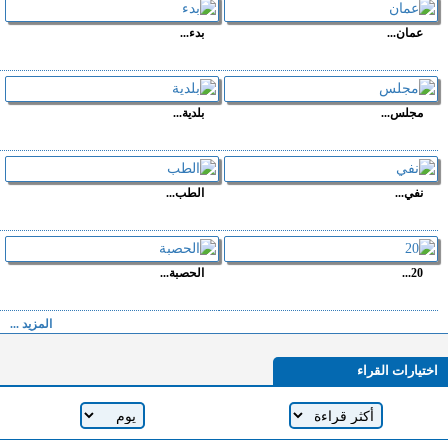
عمان...
بدء...
مجلس...
بلدية...
نفي...
الطب...
20...
الحصبة...
المزيد ...
اختيارات القراء