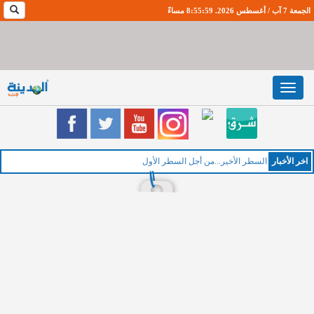
الجمعة 7 آب / أغسطس 2026. 8:55:59 مساءً
Toggle
navigation
اخر اﻷخبار
السطر الأخير...من أجل السطر الأول