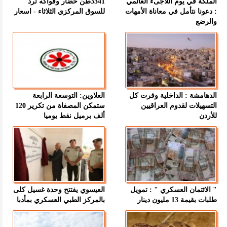
الملكة في يوم اللاجىء العالمي
3341طن خضار وفواكه ترد
: دعونا نتأمل في معاناة الأمهات
للسوق المركزي الثلاثاء - اسعار
والرضع
الدهامشة : الداخلية وفرت كل
العلاوين: التوسعة الرابعة
التسهيلات لقدوم العراقيين
ستمكن المصفاة من تكرير 120
للأردن
ألف برميل نفط يوميا
" الائتمان العسكري " : تمويل
العيسوي يفتتح وحدة غسيل كلى
طلبات بقيمة 13 مليون دينار
بالمركز الطبي العسكري بمأدبا