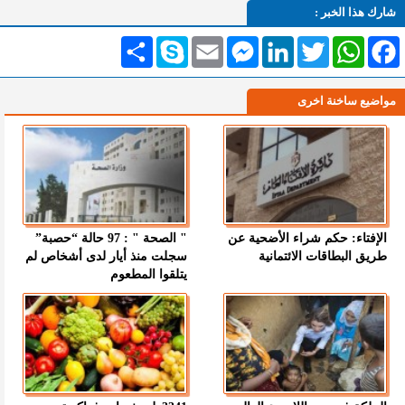
شارك هذا الخبر :
Facebook
WhatsApp
Twitter
LinkedIn
Messenger
Email
Skype
انشر
مواضيع ساخنة اخرى
الإفتاء: حكم شراء الأضحية عن
" الصحة " : 97 حالة “حصبة”
طريق البطاقات الائتمانية
سجلت منذ أيار لدى أشخاص لم
يتلقوا المطعوم