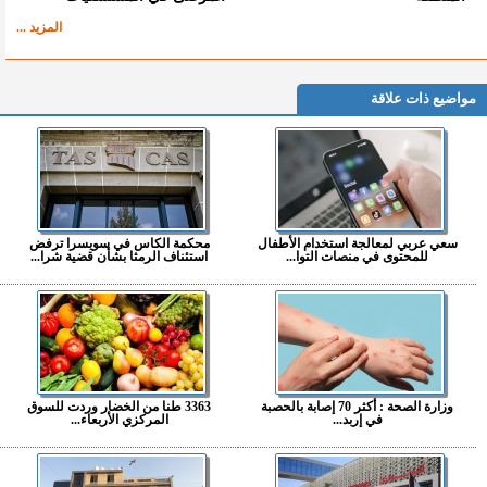
المزيد ...
مواضيع ذات علاقة
سعي عربي لمعالجة استخدام الأطفال
محكمة الكاس في سويسرا ترفض
للمحتوى في منصات التوا...
استئناف الرمثا بشأن قضية شرا...
وزارة الصحة : أكثر 70 إصابة بالحصبة
3363 طنا من الخضار وردت للسوق
في إربد...
المركزي الأربعاء...