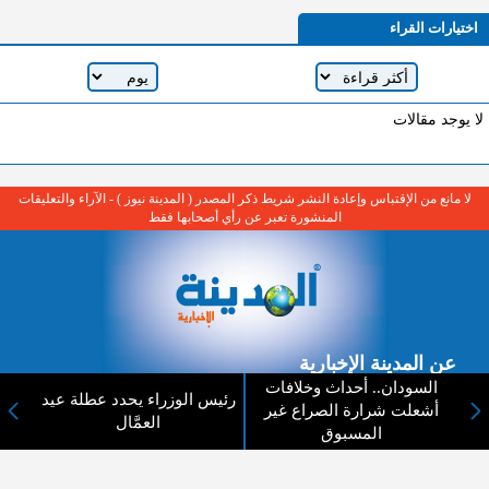
اختيارات القراء
لا يوجد مقالات
لا مانع من الإقتباس وإعادة النشر شريط ذكر المصدر ( المدينة نيوز ) - الآراء والتعليقات
المنشورة تعبر عن رأي أصحابها فقط
عن المدينة الإخبارية
السودان.. أحداث وخلافات
رئيس الوزراء يحدد عطلة عيد
المدينة الإخبارية صحيفة الكترونية شاملة تابعة لشركة قنوات البث
أشعلت شرارة الصراع غير
العمَّال
الاردنية تنقل الاخبار المحلية الأردنية وأخبار فلسطين وأبرز الأخبار
المسبوق
العربية والدولية لحظة حدوثها بمهنية رفيعة ليكون العالم بما يجري
فيه وحوله بين يديكم بالكلمة والصورة من مصادرها الحقيقية.