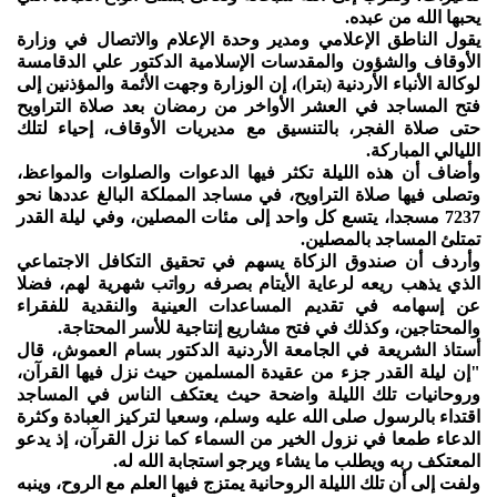
يحبها الله من عبده.
يقول الناطق الإعلامي ومدير وحدة الإعلام والاتصال في وزارة
الأوقاف والشؤون والمقدسات الإسلامية الدكتور علي الدقامسة
لوكالة الأنباء الأردنية (بترا)، إن الوزارة وجهت الأئمة والمؤذنين إلى
فتح المساجد في العشر الأواخر من رمضان بعد صلاة التراويح
حتى صلاة الفجر، بالتنسيق مع مديريات الأوقاف، إحياء لتلك
الليالي المباركة.
وأضاف أن هذه الليلة تكثر فيها الدعوات والصلوات والمواعظ،
وتصلى فيها صلاة التراويح، في مساجد المملكة البالغ عددها نحو
7237 مسجدا، يتسع كل واحد إلى مئات المصلين، وفي ليلة القدر
تمتلئ المساجد بالمصلين.
وأردف أن صندوق الزكاة يسهم في تحقيق التكافل الاجتماعي
الذي يذهب ريعه لرعاية الأيتام بصرفه رواتب شهرية لهم، فضلا
عن إسهامه في تقديم المساعدات العينية والنقدية للفقراء
والمحتاجين، وكذلك في فتح مشاريع إنتاجية للأسر المحتاجة.
أستاذ الشريعة في الجامعة الأردنية الدكتور بسام العموش، قال
"إن ليلة القدر جزء من عقيدة المسلمين حيث نزل فيها القرآن،
وروحانيات تلك الليلة واضحة حيث يعتكف الناس في المساجد
اقتداء بالرسول صلى الله عليه وسلم، وسعيا لتركيز العبادة وكثرة
الدعاء طمعا في نزول الخير من السماء كما نزل القرآن، إذ يدعو
المعتكف ربه ويطلب ما يشاء ويرجو استجابة الله له.
ولفت إلى أن تلك الليلة الروحانية يمتزج فيها العلم مع الروح، وينبه