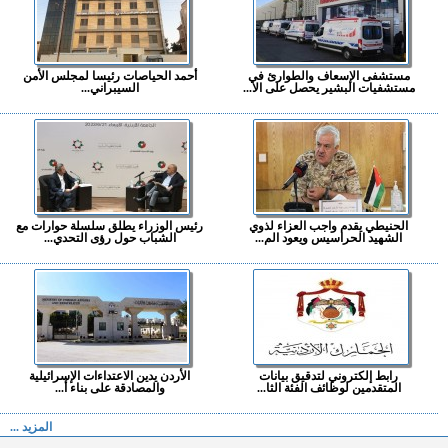
مستشفى الإسعاف والطوارئ في
أحمد الحياصات رئيسا لمجلس الأمن
مستشفيات البشير يحصل على الا...
السيبراني...
الحنيطي يقدم واجب العزاء لذوي
رئيس الوزراء يطلق سلسلة حوارات مع
الشهيد الحراسيس ويعود الم...
الشباب حول رؤى التحدي...
رابط إلكتروني لتدقيق بيانات
الأردن يدين الاعتداءات الإسرائيلية
المتقدمين لوظائف الفئة الثا...
والمصادقة على بناء أ...
المزيد ...