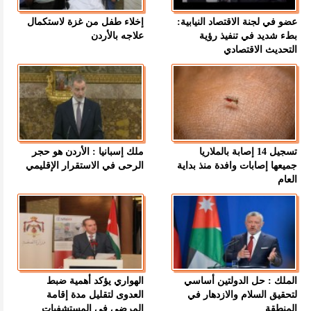
عضو في لجنة الاقتصاد النيابية:
إخلاء طفل من غزة لاستكمال
بطء شديد في تنفيذ رؤية
علاجه بالأردن
التحديث الاقتصادي
تسجيل 14 إصابة بالملاريا
ملك إسبانيا : الأردن هو حجر
جميعها إصابات وافدة منذ بداية
الرحى في الاستقرار الإقليمي
العام
الملك : حل الدولتين أساسي
الهواري يؤكد أهمية ضبط
لتحقيق السلام والازدهار في
العدوى لتقليل مدة إقامة
المنطقة
المرضى في المستشفيات