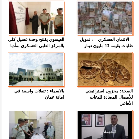
" الائتمان العسكري " : تمويل
العيسوي يفتتح وحدة غسيل كلى
طلبات بقيمة 13 مليون دينار
بالمركز الطبي العسكري بمأدبا
الصحة: مخزون استراتيجي
بالاسماء : تنقلات واسعة في
للأمصال المضادة للدغات
امانة عمان
الأفاعي