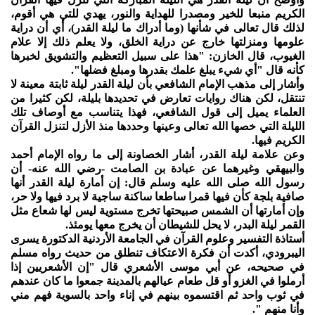
الكريم منبعا للخير ومصدرا للهداية والنور، يهدي للتي هي أقوم،
لذلك قال تعالى في شأنها (وما أدراك ما ليلة القدر)، أي أن دراية
علومها ومنزلتها خارج عن دراية الخلق، ولا يعلم ذلك إلا علام
الغيوب، قال الخازن: "هذا على سبيل التعظيم والتشويق لخبرها
كأنه قال "أي شيء يبلغ علمك بقدرها ومبلغ فضلها".
وأشار إلى مذهب الإمام الشافعي بأن ليلة القدر ليلة ثابتة معينة لا
تنتقل، لكن هناك روايات تعارض في تحديدها بليلة، لكن كثيرا من
العلماء يميل إلى قول الشافعي، فهذا يتناسب مع أوصاف تلك
الليلة التي خصها الله تعالى وعينها وحددها منذ الأزل لتنزل القرآن
الكريم فيها.
وعن علامة ليلة القدر، أشار الخصاونة إلى ما رواه الإمام أحمد
والبيهقي وغيرهما عن عبادة بن الصامت -رضي الله عنه- أن
رسول الله صلى الله عليه وسلم قال: إن أمارة ليلة القدر أنها
صافية بلجة كأن فيها قمرا ساطعا ساكنة ساجية لا برد فيها ولا حر،
وإن أمارتها أن الشمس صبيحتها تخرج مستوية ليس لها شعاع مثل
القمر ليلة البدر، لا يحل للشيطان أن يخرج معها يومئذ.
أستاذة التفسير وعلوم القرآن في الجامعة الأردنية الدكتورة يسرى
اليبرودي، أكدت أن فكرة الاعتكاف تنطلق من حديث رواه مسلم
في صحيحه، عن أبي موسى الأشعري قال "إن الأشعريين إذا
أرملوا في الغزو أو قل طعام عيالهم بالمدينة جمعوا ما كان عندهم
في ثوب واحد ثم اقتسموه بينهم في إناء واحد بالسوية فهم مني
وأنا منهم ".