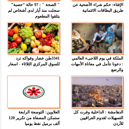
الإفتاء: حكم شراء الأضحية عن
" الصحة " : 97 حالة “حصبة”
طريق البطاقات الائتمانية
سجلت منذ أيار لدى أشخاص لم
يتلقوا المطعوم
الملكة في يوم اللاجىء العالمي
3341طن خضار وفواكه ترد
: دعونا نتأمل في معاناة الأمهات
للسوق المركزي الثلاثاء - اسعار
والرضع
الدهامشة : الداخلية وفرت كل
العلاوين: التوسعة الرابعة
التسهيلات لقدوم العراقيين
ستمكن المصفاة من تكرير 120
للأردن
ألف برميل نفط يوميا