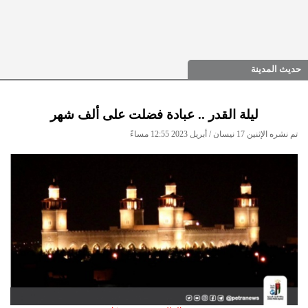
حديث المدينة
ليلة القدر .. عبادة فضلت على ألف شهر
تم نشره الإثنين 17 نيسان / أبريل 2023 12:55 مساءً