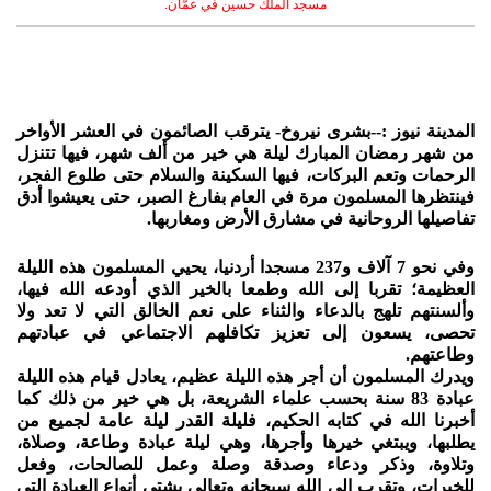
مسجد الملك حسين في عمّان.
المدينة نيوز :--بشرى نيروخ- يترقب الصائمون في العشر الأواخر
من شهر رمضان المبارك ليلة هي خير من ألف شهر، فيها تتنزل
الرحمات وتعم البركات، فيها السكينة والسلام حتى طلوع الفجر،
فينتظرها المسلمون مرة في العام بفارغ الصبر، حتى يعيشوا أدق
تفاصيلها الروحانية في مشارق الأرض ومغاربها.
وفي نحو 7 آلاف و237 مسجدا أردنيا، يحيي المسلمون هذه الليلة
العظيمة؛ تقربا إلى الله وطمعا بالخير الذي أودعه الله فيها،
وألسنتهم تلهج بالدعاء والثناء على نعم الخالق التي لا تعد ولا
تحصى، يسعون إلى تعزيز تكافلهم الاجتماعي في عبادتهم
وطاعتهم.
ويدرك المسلمون أن أجر هذه الليلة عظيم، يعادل قيام هذه الليلة
عبادة 83 سنة بحسب علماء الشريعة، بل هي خير من ذلك كما
أخبرنا الله في كتابه الحكيم، فليلة القدر ليلة عامة لجميع من
يطلبها، ويبتغي خيرها وأجرها، وهي ليلة عبادة وطاعة، وصلاة،
وتلاوة، وذكر ودعاء وصدقة وصلة وعمل للصالحات، وفعل
للخيرات، وتقرب إلى الله سبحانه وتعالى بشتى أنواع العبادة التي