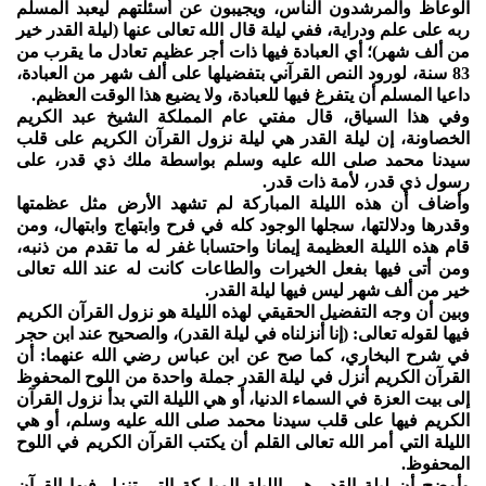
الوعاظ والمرشدون الناس، ويجيبون عن أسئلتهم ليعبد المسلم
ربه على علم ودراية، ففي ليلة قال الله تعالى عنها (ليلة القدر خير
من ألف شهر)؛ أي العبادة فيها ذات أجر عظيم تعادل ما يقرب من
83 سنة، لورود النص القرآني بتفضيلها على ألف شهر من العبادة،
داعيا المسلم أن يتفرغ فيها للعبادة، ولا يضيع هذا الوقت العظيم.
وفي هذا السياق، قال مفتي عام المملكة الشيخ عبد الكريم
الخصاونة، إن ليلة القدر هي ليلة نزول القرآن الكريم على قلب
سيدنا محمد صلى الله عليه وسلم بواسطة ملك ذي قدر، على
رسول ذي قدر، لأمة ذات قدر.
وأضاف أن هذه الليلة المباركة لم تشهد الأرض مثل عظمتها
وقدرها ودلالتها، سجلها الوجود كله في فرح وابتهاج وابتهال، ومن
قام هذه الليلة العظيمة إيمانا واحتسابا غفر له ما تقدم من ذنبه،
ومن أتى فيها بفعل الخيرات والطاعات كانت له عند الله تعالى
خير من ألف شهر ليس فيها ليلة القدر.
وبين أن وجه التفضيل الحقيقي لهذه الليلة هو نزول القرآن الكريم
فيها لقوله تعالى: (إنا أنزلناه في ليلة القدر)، والصحيح عند ابن حجر
في شرح البخاري، كما صح عن ابن عباس رضي الله عنهما: أن
القرآن الكريم أنزل في ليلة القدر جملة واحدة من اللوح المحفوظ
إلى بيت العزة في السماء الدنيا، أو هي الليلة التي بدأ نزول القرآن
الكريم فيها على قلب سيدنا محمد صلى الله عليه وسلم، أو هي
الليلة التي أمر الله تعالى القلم أن يكتب القرآن الكريم في اللوح
المحفوظ.
وأوضح أن ليلة القدر هي الليلة المباركة التي تنزل فيها القرآن