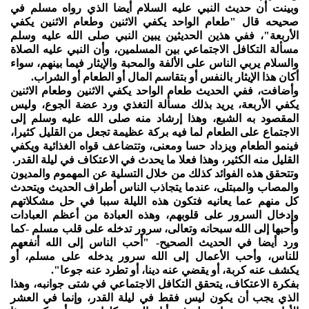
وبينت أن حديث النبي عليه السلام أيضا الذي رواه مسلم في
صحيحه قال "طعام الواحد يكفي الاثنين وطعام الاثنين يكفي
الأربعة"، ففي هذين الحديثين يبين النبي صلى الله عليه وسلم
مسألة التكافل الاجتماعي بين المسلمين، وأن النبي عليه الصلاة
والسلام يربي الناس على الألفة والمحبة والإيثار فيما بينهم، سواء
أكان هذا الإيثار بالنفس أو بتقاسم المال أو الطعام أو الشراب.
وأضافت، ففي الحديث طعام الواحد يكفي الاثنين وطعام الاثنين
يكفي الأربعة، يريد بذلك مسألة التغذي ورد عضة الجوع، وليس
المقصود به الشبع، وهذا إرشاد منه صلى الله عليه وسلم إلى
الاجتماع على الطعام لما فيه بركة عظيمة تجعل من القليل كثيرا،
فينمو الطعام ويزداد حسا ومعنى، وتتضاعف قواه الغذائية ويكفي
القليل منه الكثير، وهذا فعلا ما يحدث في الاعتكاف في ليلة القدر.
وتتحقق هذه الفوائد كذلك من خلال التسلية عن المهموم والمديون
والمصاب والمبتلى، عندما يتجاذب الناس أطراف الحديث ويتحدث
كل منهم عما يعانيه فتكون هذه الليلة سببا في حل مشكلاتهم
وإدخال السرور على قلوبهم، وهذه العبادة من أعظم العبادات
وأحبها إلى الله سبحانه وتعالى، سرور تدخله على قلب مسلم -كما
ورد أيضا في الحديث الصحيح- "أحب الناس إلى الله أنفعهم
للناس، وأحب الأعمال إلى الله سرور يدخله على مسلم، أو
يكشف عنه كربة، أو يقضي عنه دينا، أو تطرد عنه جوعا".
بفكرة الاعتكاف، يتحقق التكافل الاجتماعي في شتى جوانبه، وهذا
الذي يجب أن يكون ليس فقط في ليلة القدر، وإنما في العشر