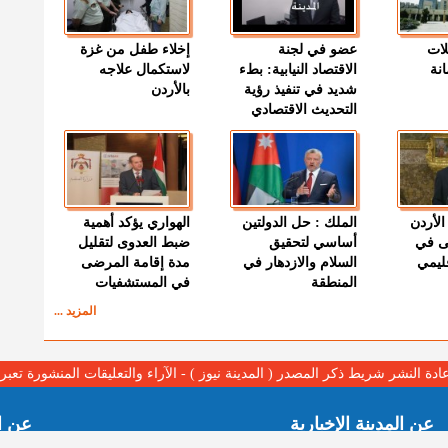
لات
عضو في لجنة
إخلاء طفل من غزة
نة
الاقتصاد النيابية: بطء
لاستكمال علاجه
شديد في تنفيذ رؤية
بالأردن
التحديث الاقتصادي
الأردن
الملك : حل الدولتين
الهواري يؤكد أهمية
ى في
أساسي لتحقيق
ضبط العدوى لتقليل
قليمي
السلام والازدهار في
مدة إقامة المرضى
المنطقة
في المستشفيات
المزيد ...
عادة النشر شريط ذكر المصدر ( المدينة نيوز ) - الآراء والتعليقات المنشورة تع
عن المدينة الإخبارية
عن ا