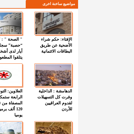
مواضيع ساخنة اخرى
الإفتاء: حكم شراء
الأضحية عن طريق
“حصبة” سجل
البطاقات الائتمانية
أيار لدى أشخ
يتلقوا المطعو
الدهامشة : الداخلية
العلاوين: الت
وفرت كل التسهيلات
الرابعة ستمك
لقدوم العراقيين
المصفاة من ت
للأردن
120 ألف بر
يوميا