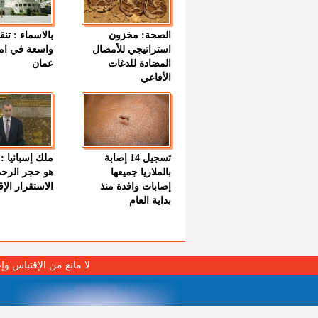
الصحة: مخزون
بالاسماء : تنق
استراتيجي للأمصال
واسعة في اما
المضادة للدغات
عمان
الأفاعي
تسجيل 14 إصابة
ملك إسبانيا : 
بالملاريا جميعها
هو حجر الرح
إصابات وافدة منذ
الاستقرار الإ
بداية العام
لا مانع من الإقتباس وإ