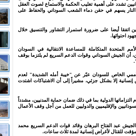
نيين تشدد على أهمية تغليب الحكمة والاستماع لصوت العقل
لنار يسهم في حقن دماء الشعب السوداني والحفاظ على
ن اتفقا أيضا على ضرورة استمرار التشاور والتنسيق خلال
هود احتوائها.
م المتحدة المتكاملة للمساعدة الانتقالية في السودان
ين، أن الجيش السوداني وقوات الدعم السريع لم يلتزما بوقف
.
لأممي الخاص للسودان عبّر عن "خيبة أمله الشديدة" لعدم
ض إنسانية إلا بشكل جزئي، مشيراً إلى أن الاشتباكات اشتدت
تزاماتها الدولية بما في ذلك ضمان حماية المدنيين، مشدداً
ودانيين والإقليميين والدوليين للعمل من أجل وقف الأعمال
لجيش عبد الفتاح البرهان وقائد قوات الدعم السريع محمد
مؤقت للقتال لأغراض إنسانية لمدة ثلاث ساعات.