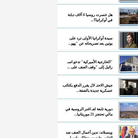
هل خسرت روسيا 4 آلاف دبابة
في أوكرانيا؟...
سيدة أوكرانيا الأولى ترد على
بوتين بعد تصريحاته عن "يهو...
"الخارجية الأميركية" تدعو اسـ
رائيل إلى "وقف العنف على ...
جيش الاحتـ لال يقرر الدفع بكتائب
عسكرية جديدة بالضفة...
دورية تابعة لفـ اغنر الروسية في
مالي تحتجز 21 موريتانيا...
وينسلاند: ندين أعمال العنف ضد
الفلسـ طينيين ونطالب إسرا...