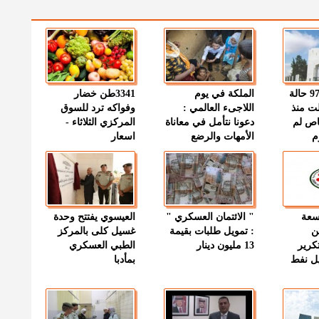
" الصحة " : 97 حالة
الملكة في يوم
3341طن خضار
ت منذ
اللاجىء العالمي :
وفواكه ترد للسوق
اص لم
دعونا نتأمل في معاناة
المركزي الثلاثاء -
م
الأمهات والرضع
اسعار
وسعة
" الائتمان العسكري "
العيسوي يفتتح وحدة
ن
: تمويل طلبات بقيمة
غسيل كلى بالمركز
كرير
13 مليون دينار
الطبي العسكري
ميل نفط
بمأدبا