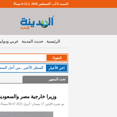
السبت 8 آب / أغسطس 2026. 6:22:2 مساءً
الرئيسية
حديث المدينة
عربي ودولي
تابعونا:
السطر الأخير...من أجل السط
اخر اﻷخبار
تحت المجهر
وزيرا خارجية مصر والسعودي
تم نشره الإثنين 17 نيسان / أبريل 2023 08:47 مساءً