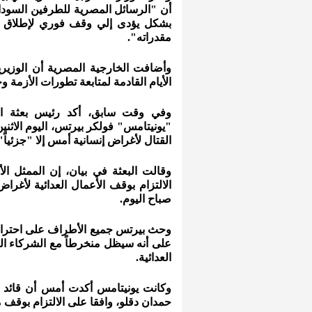
أن "الرسائل المصرية للطرفين السودا
بشكل يؤدى إلي وقف فوري لإطلاق ا
مقدراته".
وأضافت الخارجية المصرية أن الوزيري
الأيام القادمة لمتابعة تطورات الأزمة وج
وفي وقت سابق، أكد رئيس بعثة الأم
"يونيتامس" فولكر بيرتس، اليوم الاثن
القتال لأغراض إنسانية أمس إلا "جزئياً"
وقالت البعثة في بيان، إن الممثل ا
الالتزام بوقف الأعمال العدائية لأغرا
صباح اليوم.
وحث بيرتس جميع الأطراف على احترام ال
على أنه سيظل منخرطاً مع الشركاء الس
العدائية.
وكانت يونيتامس أكدت أمس أن قائد ا
حمدان دقلو، وافقا على الالتزام بوقف 