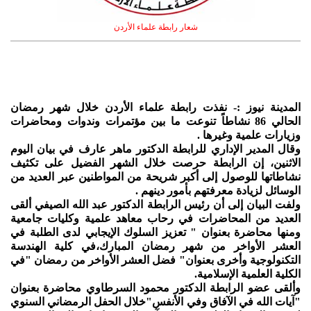
شعار رابطة علماء الأردن
المدينة نيوز :- نفذت رابطة علماء الأردن خلال شهر رمضان
الحالي 86 نشاطاً تنوعت ما بين مؤتمرات وندوات ومحاضرات
وزيارات علمية وغيرها .
وقال المدير الإداري للرابطة الدكتور ماهر عارف في بيان اليوم
الاثنين، إن الرابطة حرصت خلال الشهر الفضيل على تكثيف
نشاطاتها للوصول إلى أكبر شريحة من المواطنين عبر العديد من
الوسائل لزيادة معرفتهم بأمور دينهم .
ولفت البيان إلى أن رئيس الرابطة الدكتور عبد الله الصيفي ألقى
العديد من المحاضرات في رحاب معاهد علمية وكليات جامعية
ومنها محاضرة بعنوان " تعزيز السلوك الإيجابي لدى الطلبة في
العشر الأواخر من شهر رمضان المبارك،في كلية الهندسة
التكنولوجية وأخرى بعنوان" فضل العشر الأواخر من رمضان "في
الكلية العلمية الإسلامية.
وألقى عضو الرابطة الدكتور محمود السرطاوي محاضرة بعنوان
"آيات الله في الآفاق وفي الأنفس"خلال الحفل الرمضاني السنوي