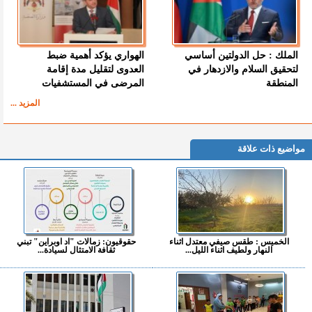
الملك : حل الدولتين أساسي
الهواري يؤكد أهمية ضبط
لتحقيق السلام والازدهار في
العدوى لتقليل مدة إقامة
المنطقة
المرضى في المستشفيات
المزيد ...
مواضيع ذات علاقة
الخميس : طقس صيفي معتدل اثناء
حقوقيون: زمالات "اد اوبراين" تبني
النهار ولطيف اثناء الليل...
ثقافة الامتثال لسيادة...