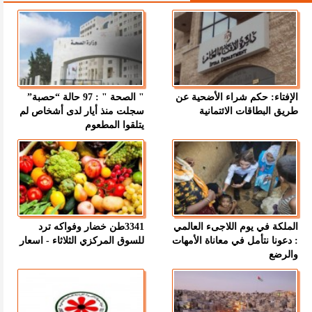
الإفتاء: حكم شراء الأضحية عن
" الصحة " : 97 حالة “حصبة”
طريق البطاقات الائتمانية
سجلت منذ أيار لدى أشخاص لم
يتلقوا المطعوم
الملكة في يوم اللاجىء العالمي
3341طن خضار وفواكه ترد
: دعونا نتأمل في معاناة الأمهات
للسوق المركزي الثلاثاء - اسعار
والرضع