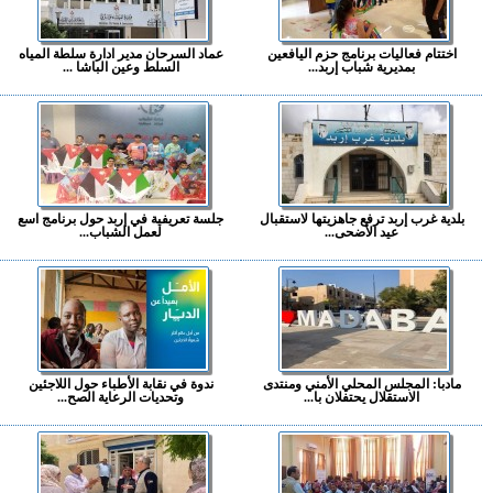
اختتام فعاليات برنامج حزم اليافعين
عماد السرحان مدير ادارة سلطة المياه
بمديرية شباب إربد...
السلط وعين الباشا ...
بلدية غرب إربد ترفع جاهزيتها لاستقبال
جلسة تعريفية في إربد حول برنامج اسع
عيد الأضحى...
لعمل الشباب...
مادبا: المجلس المحلي الأمني ومنتدى
ندوة في نقابة الأطباء حول اللاجئين
الاستقلال يحتفلان با...
وتحديات الرعاية الصح...