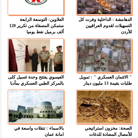
الدهامشة : الداخلية وفرت كل
العلاوين: التوسعة الرابعة
التسهيلات لقدوم العراقيين
ستمكن المصفاة من تكرير 120
للأردن
ألف برميل نفط يوميا
" الائتمان العسكري " : تمويل
العيسوي يفتتح وحدة غسيل كلى
طلبات بقيمة 13 مليون دينار
بالمركز الطبي العسكري بمأدبا
الصحة: مخزون استراتيجي
بالاسماء : تنقلات واسعة في
للأمصال المضادة للدغات
امانة عمان