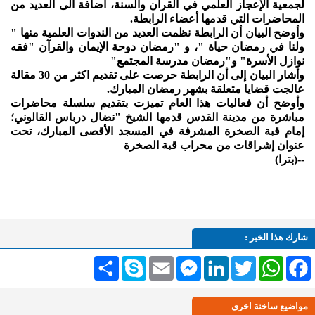
لجمعية الإعجاز العلمي في القرآن والسنة، اضافة الى العديد من
المحاضرات التي قدمها أعضاء الرابطة.
وأوضح البيان أن الرابطة نظمت العديد من الندوات العلمية منها "
ولنا في رمضان حياة "، و "رمضان دوحة الإيمان والقرآن "فقه
نوازل الأسرة" و"رمضان مدرسة المجتمع"
وأشار البيان إلى أن الرابطة حرصت على تقديم اكثر من 30 مقالة
عالجت قضايا متعلقة بشهر رمضان المبارك.
وأوضح أن فعاليات هذا العام تميزت بتقديم سلسلة محاضرات
مباشرة من مدينة القدس قدمها الشيخ "نضال درباس القالوني؛
إمام قبة الصخرة المشرفة في المسجد الأقصى المبارك، تحت
عنوان إشراقات من محراب قبة الصخرة
--(بترا)
شارك هذا الخبر :
Facebook
WhatsApp
Twitter
LinkedIn
Messenger
Email
Skype
انشر
مواضيع ساخنة اخرى