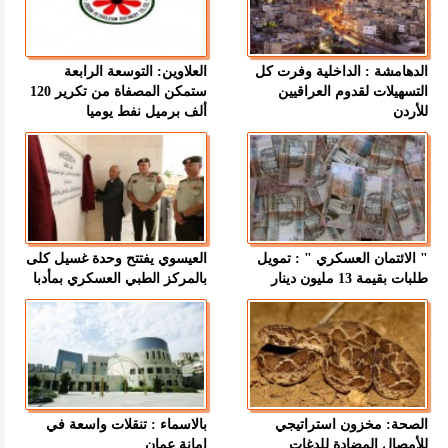
الدهامشة : الداخلية وفرت كل
العلاوين: التوسعة الرابعة
التسهيلات لقدوم العراقيين
ستمكن المصفاة من تكرير 120
للأردن
ألف برميل نفط يوميا
" الائتمان العسكري " : تمويل
العيسوي يفتتح وحدة غسيل كلى
طلبات بقيمة 13 مليون دينار
بالمركز الطبي العسكري بمأدبا
الصحة: مخزون استراتيجي
بالاسماء : تنقلات واسعة في
للأمصال المضادة للدغات
امانة عمان