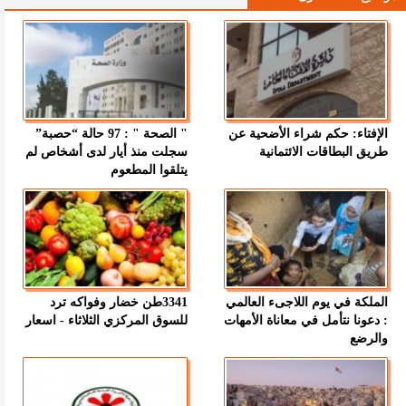
الإفتاء: حكم شراء الأضحية عن
" الصحة " : 97 حالة “حصبة”
طريق البطاقات الائتمانية
سجلت منذ أيار لدى أشخاص لم
يتلقوا المطعوم
الملكة في يوم اللاجىء العالمي
3341طن خضار وفواكه ترد
: دعونا نتأمل في معاناة الأمهات
للسوق المركزي الثلاثاء - اسعار
والرضع