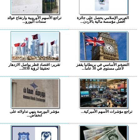
العربي الإسلامي يحصل على جائزة
تراجع الأسهم الأوروبية وارتفاع عوائد
أفضل مؤسسة مالية بالأردن...
سندات اليورو...
التضخم الأساسي في بريطانيا يقفز
تقرير: اقتصاد قطر يواصل الازدهار
لأعلى مستوى في 30 عاما...
تحقيقا لرؤية 2030...
تراجع مؤشرات الأسهم الأميركية...
مؤشر البورصة ينهي تداولاته على
انخفاض...