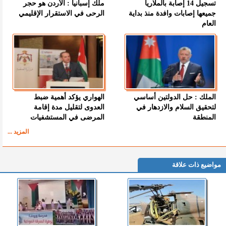
تسجيل 14 إصابة بالملاريا
ملك إسبانيا : الأردن هو حجر
جميعها إصابات وافدة منذ بداية
الرحى في الاستقرار الإقليمي
العام
الملك : حل الدولتين أساسي
الهواري يؤكد أهمية ضبط
لتحقيق السلام والازدهار في
العدوى لتقليل مدة إقامة
المنطقة
المرضى في المستشفيات
المزيد ...
مواضيع ذات علاقة