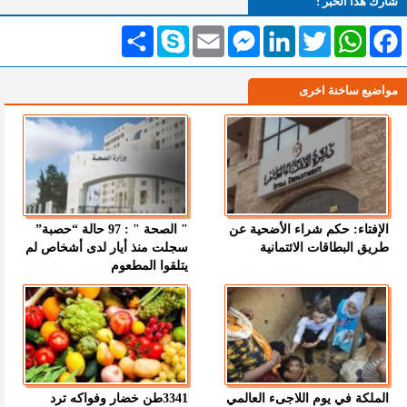
شارك هذا الخبر :
Facebook
WhatsApp
Twitter
LinkedIn
Messenger
Email
Skype
انشر
مواضيع ساخنة اخرى
الإفتاء: حكم شراء الأضحية عن
" الصحة " : 97 حالة “حصبة”
طريق البطاقات الائتمانية
سجلت منذ أيار لدى أشخاص لم
يتلقوا المطعوم
الملكة في يوم اللاجىء العالمي
3341طن خضار وفواكه ترد