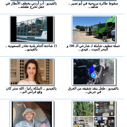
سقوط طائرة مروحية في أبو نصير ..
بالفيديو : أب أردني يخطف الأنظار في
شاهد...
حفل تخرج طفلته...
حملة تنظيف شاملة لـ شارعي الـ 100 و
15 شاحنة أغنام بلدية تغادر للسعودية ..
البحر الميت .. فيدي...
بالفيديو...
بالفيديو : طفل ينقذ شقيقه من الغرق
بالفيديو ... الملكة رانيا : الله ستر كان
في جرش...
وقع فراس الم...