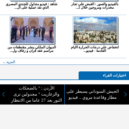
بالفيديو والصور : القبض على تجار
شاهد : فيديو متداول للجندي المصري
مخدرات ومروجين خلال 2...
الذي نفذ عملية على ال...
انخفاض على درجات الحرارة الايام
الديوان الملكي ينشر مقتطفات من
القادمة - فيديو...
مراسم عقد قران و زفاف ول...
المزيد ...
اختيارات القراء
الأردن : " بالضحكات
الجيش السوداني يسيطر على
والزغاريت " مجدولين ترى
مطار وقاعدة مروي .. فيديو
لا يوجد مقالات
النور بعد 27 عاما من الانتظار
لا مانع من الإقتباس وإعادة النشر شريط ذكر المصدر ( المدينة نيوز ) - الآراء والتعليقات
المنشورة تعبر عن رأي أصحابها فقط