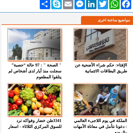
Facebook
WhatsApp
Twitter
LinkedIn
Messenger
Email
Skype
انشر
مواضيع ساخنة اخرى
الإفتاء: حكم شراء الأضحية عن
" الصحة " : 97 حالة “حصبة”
طريق البطاقات الائتمانية
سجلت منذ أيار لدى أشخاص لم
يتلقوا المطعوم
الملكة في يوم اللاجىء العالمي
3341طن خضار وفواكه ترد
: دعونا نتأمل في معاناة الأمهات
للسوق المركزي الثلاثاء - اسعار
والرضع