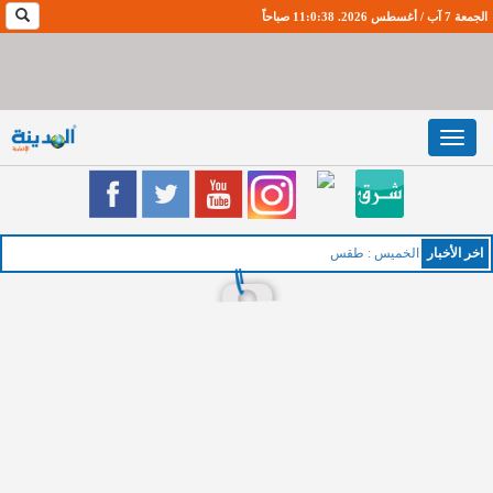
الجمعة 7 آب / أغسطس 2026. 11:0:38 صباحاً
Toggle
navigation
اخر اﻷخبار
الخميس : طقس صيفي