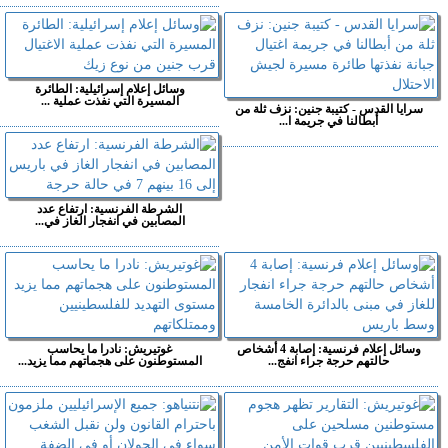
وسائل إعلام إسرائيلية: الطائرة
المسيرة التي نفذت عملية ...
سرايا القدس - كتيبة جنين: نزف ثلة من
أبطالنا في جريمة ا...
الشرطة الفرنسية: ارتفاع عدد
المصابين في انفجار الغاز في...
وسائل إعلام فرنسية: إصابة 4 أشخاص
غوتيريش: نادرا ما يحاسب
حالتهم حرجة جراء انفج...
المستوطنون على هجماتهم مما يزيد...