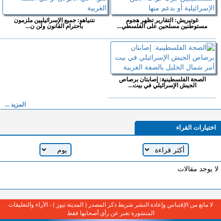
غوتيريش: التقارير تظهر هجوم
نتنياهو: جميع الإسرائيليين ملزمون
مستوطنين مسلحين على الفلسطي...
باحترام القانون ولن ن...
الصحة الفلسطينية: إصابتان برصاص
الجيش الإسرائيلي في بيت...
المزيد ...
اختيارات القراء
لا يوجد مقالات
لا مانع من الإقتباس وإعادة النشر شريط ذكر المصدر ( المدينة نيوز ) - الآراء والتعليقات
المنشورة تعبر عن رأي أصحابها فقط