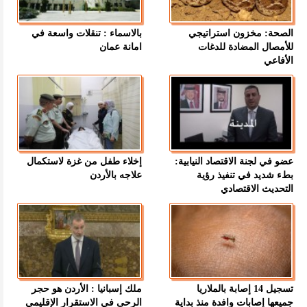
الصحة: مخزون استراتيجي
بالاسماء : تنقلات واسعة في
للأمصال المضادة للدغات
امانة عمان
الأفاعي
عضو في لجنة الاقتصاد النيابية:
إخلاء طفل من غزة لاستكمال
بطء شديد في تنفيذ رؤية
علاجه بالأردن
التحديث الاقتصادي
تسجيل 14 إصابة بالملاريا
ملك إسبانيا : الأردن هو حجر
جميعها إصابات وافدة منذ بداية
الرحى في الاستقرار الإقليمي