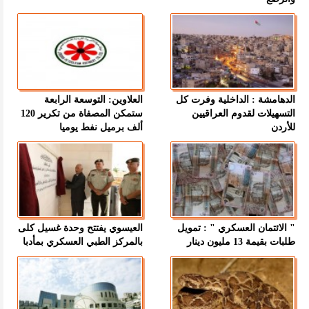
الدهامشة : الداخلية وفرت كل
العلاوين: التوسعة الرابعة
التسهيلات لقدوم العراقيين
ستمكن المصفاة من تكرير 120
للأردن
ألف برميل نفط يوميا
" الائتمان العسكري " : تمويل
العيسوي يفتتح وحدة غسيل كلى
طلبات بقيمة 13 مليون دينار
بالمركز الطبي العسكري بمأدبا