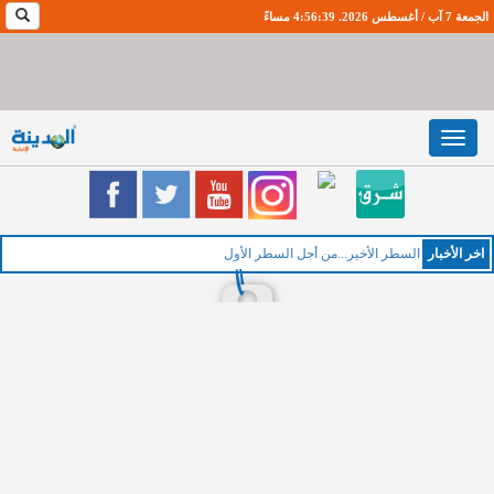
الجمعة 7 آب / أغسطس 2026. 4:56:40 مساءً
Toggle
navigation
اخر اﻷخبار
السطر الأخير...من أجل السطر الأول