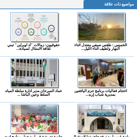
مواضيع ذات علاقة
الخميس : طقس صيفي معتدل اثناء
حقوقيون: زمالات "اد اوبراين" تبني
النهار ولطيف اثناء الليل...
ثقافة الامتثال لسيادة...
اختتام فعاليات برنامج حزم اليافعين
عماد السرحان مدير ادارة سلطة المياه
بمديرية شباب إربد...
السلط وعين الباشا ...
بلدية غرب إربد ترفع جاهزيتها لاستقبال
جلسة تعريفية في إربد حول برنامج اسع