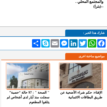
والمجتمع المحلي .
--(بترا)
شارك هذا الخبر :
Facebook
WhatsApp
Twitter
LinkedIn
Messenger
Email
Skype
انشر
مواضيع ساخنة اخرى
الإفتاء: حكم شراء الأضحية عن
" الصحة " : 97 حالة “حصبة”
طريق البطاقات الائتمانية
سجلت منذ أيار لدى أشخاص لم
يتلقوا المطعوم