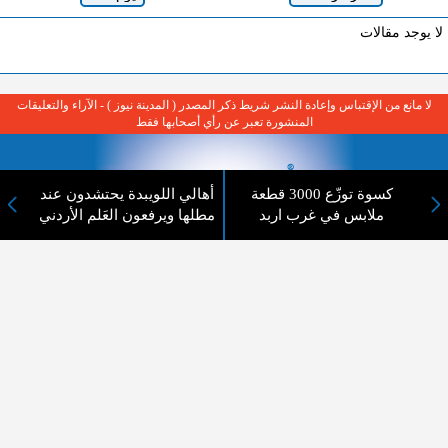
لا يوجد مقالات
لا مانع من الإقتباس وإعادة النشر شريط ذكر المصدر ( المدينة نيوز ) - الآراء والتعليقات
المنشورة تعبر عن رأي أصحابها فقط
كسوة توزّع 3000 قطعة
أهالي اللويبدة يحتشدون عند
ملابس في غرب اربد
مطلها ويرفعون العَلم الأردني
عن المدينة الإخبارية
المدينة الإخبارية صحيفة الكترونية شاملة تابعة لشركة قنوات البث
الاردنية تنقل الاخبار المحلية الأردنية وأخبار فلسطين وأبرز الأخبار
العربية والدولية لحظة حدوثها بمهنية رفيعة ليكون العالم بما يجري
فيه وحوله بين يديكم بالكلمة والصورة من مصادرها الحقيقية.
عن الشركة
اتصل بنا