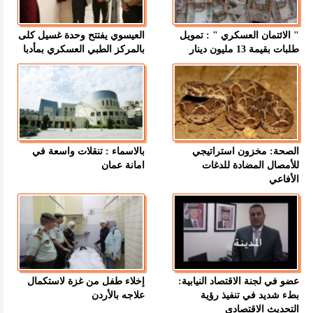
" الائتمان العسكري " : تمويل
العيسوي يفتتح وحدة غسيل كلى
طلبات بقيمة 13 مليون دينار
بالمركز الطبي العسكري بمأدبا
الصحة: مخزون استراتيجي
بالاسماء : تنقلات واسعة في
للأمصال المضادة للدغات
امانة عمان
الأفاعي
عضو في لجنة الاقتصاد النيابية:
إخلاء طفل من غزة لاستكمال
بطء شديد في تنفيذ رؤية
علاجه بالأردن
التحديث الاقتصادي