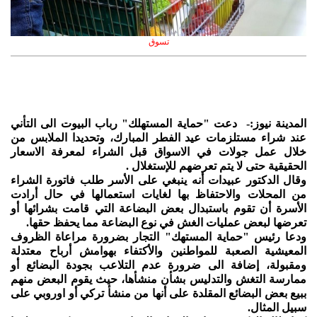
تسوق
المدينة نيوز:- دعت "حماية المستهلك" رباب البيوت الى التأني
عند شراء مستلزمات عيد الفطر المبارك، وتحديدا الملابس من
خلال عمل جولات في الاسواق قبل الشراء لمعرفة الاسعار
الحقيقية حتى لا يتم تعرضهم للإستغلال .
وقال الدكتور عبيدات أنه ينبغي على الأسر طلب فاتورة الشراء
من المحلات والاحتفاظ بها لغايات استعمالها في حال أرادت
الأسرة أن تقوم باستبدال بعض البضاعة التي قامت بشرائها أو
تعرضها لبعض عمليات الغش في نوع البضاعة مما يحفظ حقها.
ودعا رئيس "حماية المستهك" التجار بضرورة مراعاة الظروف
المعيشية الصعبة للمواطنين والأكتفاء بهوامش أرباح معتدلة
ومقبولة، إضافة الى ضرورة عدم التلاعب بجودة البضائع أو
ممارسة التغش والتدليس بشأن منشأها، حيث يقوم البعض منهم
ببيع بعض البضائع المقلدة على أنها من منشأ تركي أو اوروبي على
سبيل المثال.