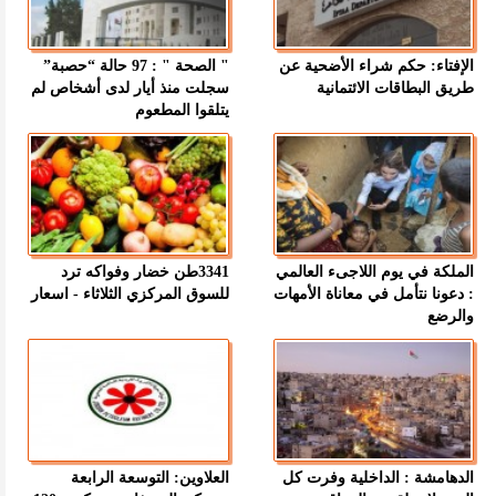
الإفتاء: حكم شراء الأضحية عن
" الصحة " : 97 حالة “حصبة”
طريق البطاقات الائتمانية
سجلت منذ أيار لدى أشخاص لم
يتلقوا المطعوم
الملكة في يوم اللاجىء العالمي
3341طن خضار وفواكه ترد
: دعونا نتأمل في معاناة الأمهات
للسوق المركزي الثلاثاء - اسعار
والرضع
الدهامشة : الداخلية وفرت كل
العلاوين: التوسعة الرابعة