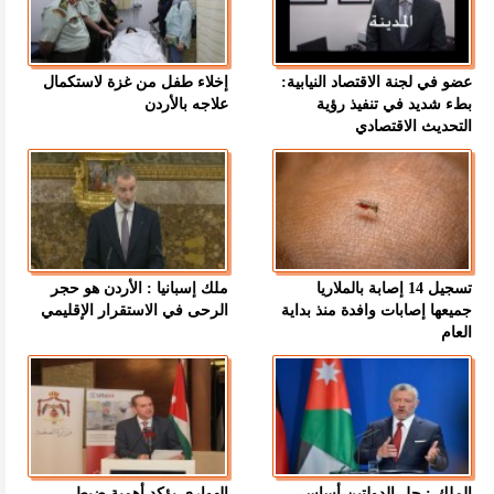
عضو في لجنة الاقتصاد النيابية:
إخلاء طفل من غزة لاستكمال
بطء شديد في تنفيذ رؤية
علاجه بالأردن
التحديث الاقتصادي
تسجيل 14 إصابة بالملاريا
ملك إسبانيا : الأردن هو حجر
جميعها إصابات وافدة منذ بداية
الرحى في الاستقرار الإقليمي
العام
الملك : حل الدولتين أساسي
الهواري يؤكد أهمية ضبط