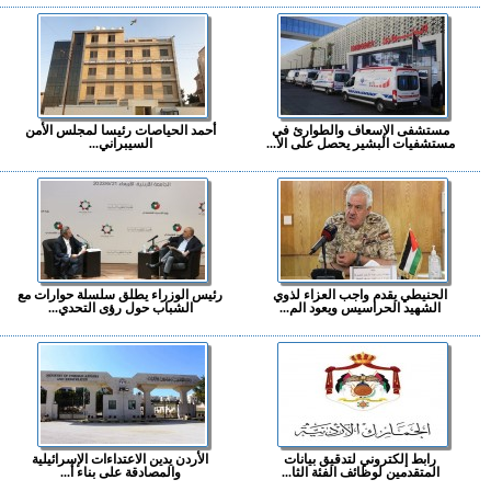
مستشفى الإسعاف والطوارئ في
أحمد الحياصات رئيسا لمجلس الأمن
مستشفيات البشير يحصل على الا...
السيبراني...
الحنيطي يقدم واجب العزاء لذوي
رئيس الوزراء يطلق سلسلة حوارات مع
الشهيد الحراسيس ويعود الم...
الشباب حول رؤى التحدي...
رابط إلكتروني لتدقيق بيانات
الأردن يدين الاعتداءات الإسرائيلية
المتقدمين لوظائف الفئة الثا...
والمصادقة على بناء أ...