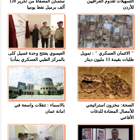
التسهيلات لقدوم العراقيين
ستمكن المصفاة من تكرير 120
للأردن
ألف برميل نفط يوميا
" الائتمان العسكري " : تمويل
العيسوي يفتتح وحدة غسيل كلى
طلبات بقيمة 13 مليون دينار
بالمركز الطبي العسكري بمأدبا
الصحة: مخزون استراتيجي
بالاسماء : تنقلات واسعة في
للأمصال المضادة للدغات
امانة عمان
الأفاعي