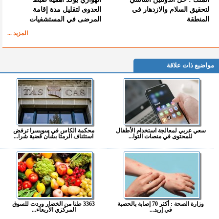
لتحقيق السلام والازدهار في
العدوى لتقليل مدة إقامة
المنطقة
المرضى في المستشفيات
المزيد ...
مواضيع ذات علاقة
سعي عربي لمعالجة استخدام الأطفال
محكمة الكاس في سويسرا ترفض
للمحتوى في منصات التوا...
استئناف الرمثا بشأن قضية شرا...
وزارة الصحة : أكثر 70 إصابة بالحصبة
3363 طنا من الخضار وردت للسوق
في إربد...
المركزي الأربعاء...