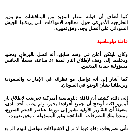
كما أضاف أن قواته تنتظر المزيد من المناقشات مع وزير
الخارجية الأميركي حول معالجة الانتهاكات التي يرتكبها الجيش
السوداني على أفضل وجه، وفق تعبيره.
قافلة دبلوماسية
وكان بلينكن أعلن في وقت سابق، أنه اتصل بالبرهان ودقلو،
ودعاهما إلى وقف لإطلاق النار لمدة 24 ساعة، محملاً الجانبين
مسؤولية حماية المدنيين.
كما أشار إلى أنه تواصل مع نظرائه في الإمارات والسعودية
وبريطانيا بشأن الوضع في السودان.
إلى ذلك، كشف أن قافلة دبلوماسية أميركية تعرضت لإطلاق نار
أمس، لكنه أوضح أن جميع أفرادها بخير، ولم يصب أحد بأذى،
مضيفاً أن التقارير الأولية تشير إلى تورط عناصر الدعم السريع،
ومنددا بتلك التصرفات "الطائشة وغير المسؤولة"، وفق تعبيره.
تأتي تصريحات دقلو فيما لا تزال الاشتباكات تتواصل لليوم الرابع