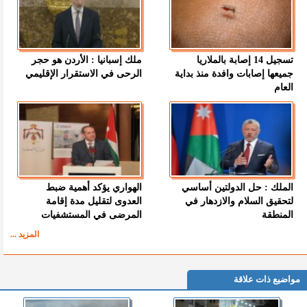
تسجيل 14 إصابة بالملاريا
ملك إسبانيا : الأردن هو حجر
جميعها إصابات وافدة منذ بداية
الرحى في الاستقرار الإقليمي
العام
الملك : حل الدولتين أساسي
الهواري يؤكد أهمية ضبط
لتحقيق السلام والازدهار في
العدوى لتقليل مدة إقامة
المنطقة
المرضى في المستشفيات
المزيد ...
مواضيع ذات علاقة