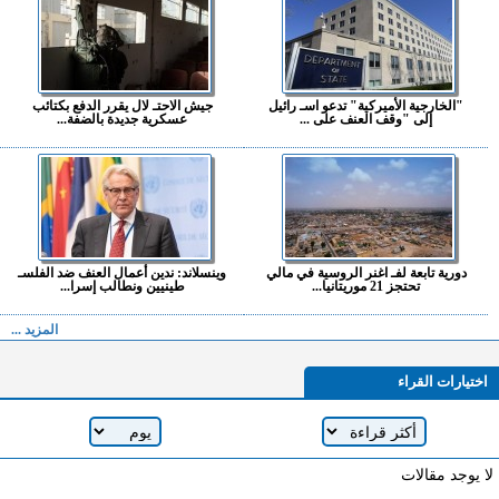
"الخارجية الأميركية" تدعو اسـ رائيل
جيش الاحتـ لال يقرر الدفع بكتائب
إلى "وقف العنف على ...
عسكرية جديدة بالضفة...
دورية تابعة لفـ اغنر الروسية في مالي
وينسلاند: ندين أعمال العنف ضد الفلسـ
تحتجز 21 موريتانيا...
طينيين ونطالب إسرا...
المزيد ...
اختيارات القراء
لا يوجد مقالات