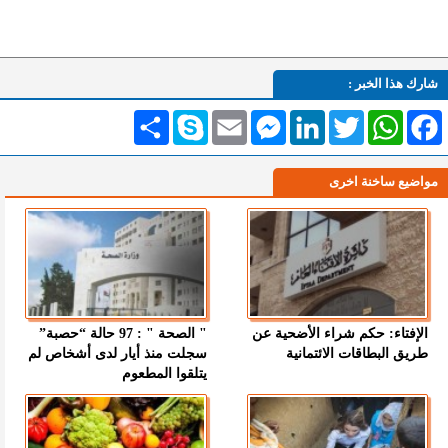
شارك هذا الخبر :
Facebook
WhatsApp
Twitter
LinkedIn
Messenger
Email
Skype
انشر
مواضيع ساخنة اخرى
الإفتاء: حكم شراء الأضحية عن
" الصحة " : 97 حالة “حصبة”
طريق البطاقات الائتمانية
سجلت منذ أيار لدى أشخاص لم
يتلقوا المطعوم