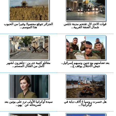
قوات الاحتـ لال تقتحم مدينة نابلس
الجزائر تتوقع محصولا وفيرا من الحبوب
شمال الضفة الغربية...
هذا الموسم...
بعد تضامنهم مع جنين وسبهم إسرائيل..
مقاتلو كتيبة جنـ ين : جاهزون لشهر
جيش الاحتلال يوقف ع...
كامل من القتال المستم...
هل خسرت روسيا 4 آلاف دبابة في
سيدة أوكرانيا الأولى ترد على بوتين بعد
أوكرانيا؟...
تصريحاته عن "يهو...