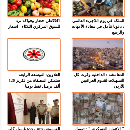
الملكة في يوم اللاجىء العالمي
3341طن خضار وفواكه ترد
: دعونا نتأمل في معاناة الأمهات
للسوق المركزي الثلاثاء - اسعار
والرضع
الدهامشة : الداخلية وفرت كل
العلاوين: التوسعة الرابعة
التسهيلات لقدوم العراقيين
ستمكن المصفاة من تكرير 120
للأردن
ألف برميل نفط يوميا
" الائتمان العسكري " : تمويل
العيسوي يفتتح وحدة غسيل كلى