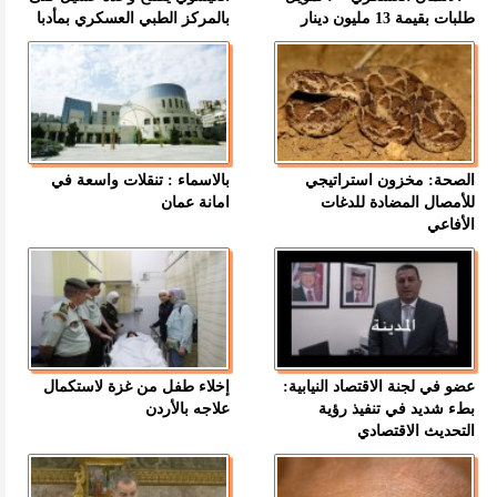
طلبات بقيمة 13 مليون دينار
بالمركز الطبي العسكري بمأدبا
الصحة: مخزون استراتيجي
بالاسماء : تنقلات واسعة في
للأمصال المضادة للدغات
امانة عمان
الأفاعي
عضو في لجنة الاقتصاد النيابية:
إخلاء طفل من غزة لاستكمال
بطء شديد في تنفيذ رؤية
علاجه بالأردن
التحديث الاقتصادي