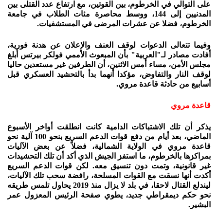
على التوالي في الخرطوم، بين القوتين، مع ارتفاع عدد القتلى بين
المدنيين إلى 144، ووسط محاصرة مئات الطلاب في جامعة
الخرطوم، فضلا عن عشرات المرضى في المستشفيات.
وفيما تتعالى الدعوات لوقف العنف والإعلان عن هدنة فورية،
أفادت مصادر لـ"العربية" بأن المبعوث الأممي فولكر بيرتس أبلغ
مجلس الأمن، مساء أمس الاثنين، أن الطرفين غير مستعدين حاليا
لوقف النار والتفاوض، مؤكدا أنهما بدأ بالتحشيد العسكري قبل
أسابيع من حادثة قاعدة مروي.
قاعدة مروي
يذكر أن تلك الاشتباكات الدامية كانت انطلقت أواخر الأسبوع
الماضي، بعد أيام من دفع قوات الدعم السريع بنحو 100 آلية نحو
قاعدة مروي في الولاية الشمالية، فضلاً عن بعض الآليات
بمراكزها بالخرطوم، ما استفز الجيش الذي أكد أن تلك التحشيدات
غير قانونية، وتمت دون تنسيق معه. لكن قوات الدعم السريع
أكدت أنها نسقت مع القوات المسلحة، رافضة سحب تلك الآليات،
ليندلع القتال لاحقا، في بلد لا يزال منذ 2019 يحاول تلمس طريقه
نحو حكم ديمقراطي جديد، يطوي صفحة الرئيس المعزول عمر
البشير.