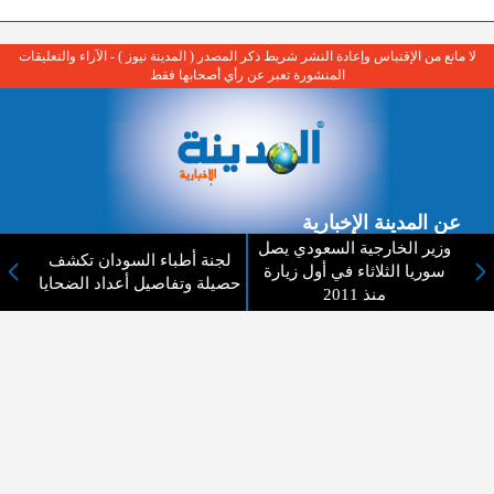
لا مانع من الإقتباس وإعادة النشر شريط ذكر المصدر ( المدينة نيوز ) - الآراء والتعليقات
المنشورة تعبر عن رأي أصحابها فقط
عن المدينة الإخبارية
وزير الخارجية السعودي يصل
لجنة أطباء السودان تكشف
المدينة الإخبارية صحيفة الكترونية شاملة تابعة لشركة قنوات البث
سوريا الثلاثاء في أول زيارة
حصيلة وتفاصيل أعداد الضحايا
الاردنية تنقل الاخبار المحلية الأردنية وأخبار فلسطين وأبرز الأخبار
منذ 2011
العربية والدولية لحظة حدوثها بمهنية رفيعة ليكون العالم بما يجري
فيه وحوله بين يديكم بالكلمة والصورة من مصادرها الحقيقية.
عن الشركة
اتصل بنا
الهيكل التنظيمي
اعلن معنا
ارسل خبر او صورة