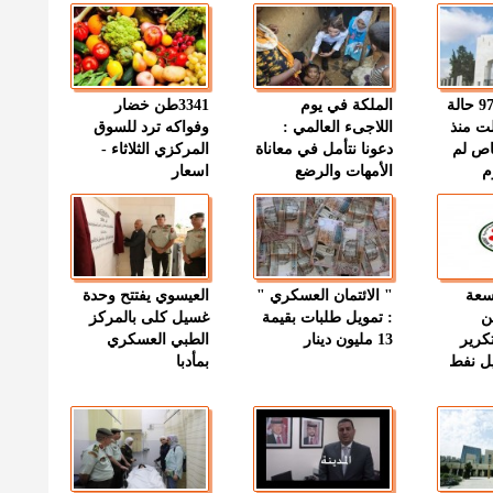
" الصحة " : 97 حالة
الملكة في يوم
3341طن خضار
ت منذ
اللاجىء العالمي :
وفواكه ترد للسوق
اص لم
دعونا نتأمل في معاناة
المركزي الثلاثاء -
م
الأمهات والرضع
اسعار
وسعة
" الائتمان العسكري "
العيسوي يفتتح وحدة
ن
: تمويل طلبات بقيمة
غسيل كلى بالمركز
كرير
13 مليون دينار
الطبي العسكري
ميل نفط
بمأدبا