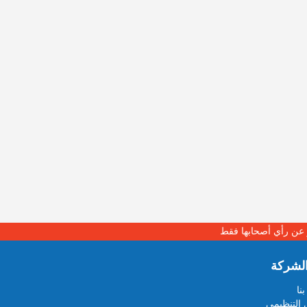
بر عن رأي أصحابها فقط
لشركة
نا
 التنظيمي