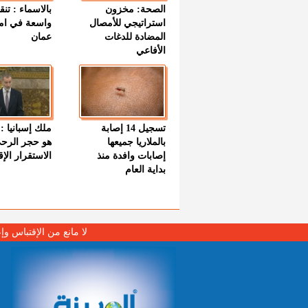
الصحة: مخزون
بالاسماء : تنق
استراتيجي للأمصال
واسعة في اما
المضادة للدغات
عمان
الأفاعي
تسجيل 14 إصابة
ملك إسبانيا : 
بالملاريا جميعها
هو حجر الرح
إصابات وافدة منذ
الاستقرار الإ
بداية العام
لا مانع من الإقتباس وإ