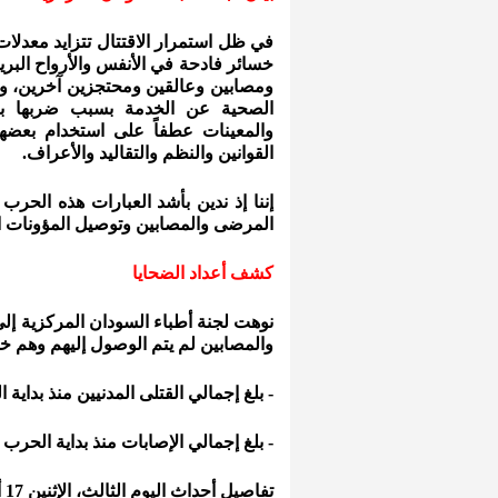
في ظل استمرار الاقتتال تتزايد معدلات 
خسائر فادحة في الأنفس والأرواح البريئ
ومصابين وعالقين ومحتجزين آخرين، وم
الصحية عن الخدمة بسبب ضربها بالق
والمعينات عطفاً على استخدام بعضها 
القوانين والنظم والتقاليد والأعراف.
إننا إذ ندين بأشد العبارات هذه الحرب 
المرضى والمصابين وتوصيل المؤونات الغذ
كشف أعداد الضحايا
نوهت لجنة أطباء السودان المركزية إلى
والمصابين لم يتم الوصول إليهم وهم 
- بلغ إجمالي القتلى المدنيين منذ بداية الحرب (44
- بلغ إجمالي الإصابات منذ بداية الحرب (1409) حالة إصابة تشمل المدنيين والعسكريين مع
تفاصيل أحداث اليوم الثالث، الإثنين 17 أبريل 2023: