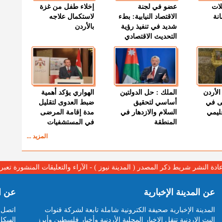
لات
عضو في لجنة
إخلاء طفل من غزة
نة
الاقتصاد النيابية: بطء
لاستكمال علاجه
شديد في تنفيذ رؤية
بالأردن
التحديث الاقتصادي
الأردن
الملك : حل الدولتين
الهواري يؤكد أهمية
ى في
أساسي لتحقيق
ضبط العدوى لتقليل
قليمي
السلام والازدهار في
مدة إقامة المرضى
المنطقة
في المستشفيات
المزيد ...
عادة النشر شريط ذكر المصدر ( المدينة نيوز ) - الآراء والتعليقات المنشورة تع
عن المدينة الإخبارية
عن ا
المدينة الإخبارية صحيفة الكترونية شاملة تابعة لشركة قنوات
اتصل ب
البث الاردنية تنقل الاخبار المحلية الأردنية وأخبار فلسطين وأبرز
الهيكل