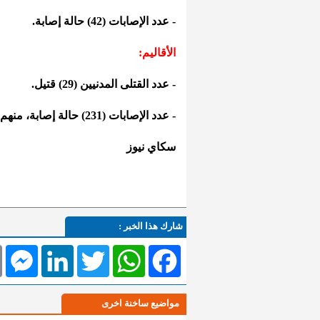
- عدد الإصابات (42) حالة إصابة.
الأقاليم:
- عدد القتلى المدنيين (29) قتيل.
- عدد الإصابات (231) حالة إصابة، منهم (195) حالة إصابة مدنية، و(36) حالة إصابة عسكرية.
سكاي نيوز
شارك هذا الخبر :
l
Messenger
LinkedIn
Twitter
WhatsApp
Facebook
مواضيع ساخنة اخرى