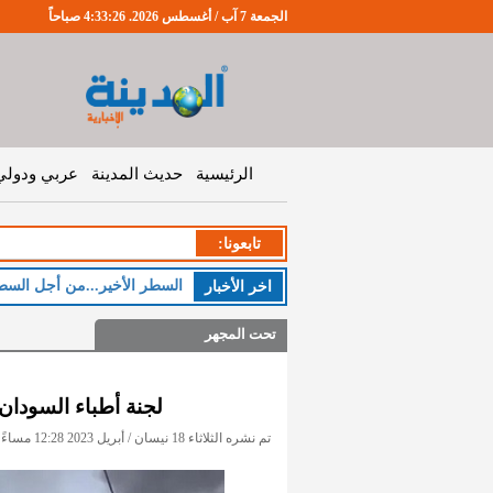
الجمعة 7 آب / أغسطس 2026. 4:33:26 صباحاً
الرئيسية
حديث المدينة
عربي ودولي
تابعونا:
الخميس
اخر اﻷخبار
تحت المجهر
لجنة أطباء السودان
تم نشره الثلاثاء 18 نيسان / أبريل 2023 12:28 مساءً