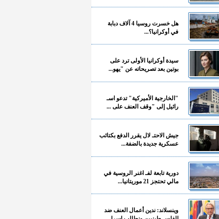
هل خسرت روسيا 4 آلاف دبابة
في أوكرانيا؟...
سيدة أوكرانيا الأولى ترد على
بوتين بعد تصريحاته عن "يهو...
"الخارجية الأميركية" تدعو اسـ
رائيل إلى "وقف العنف على ...
جيش الاحتـ لال يقرر الدفع بكتائب
عسكرية جديدة بالضفة...
دورية تابعة لفـ اغنر الروسية في
مالي تحتجز 21 موريتانيا...
وينسلاند: ندين أعمال العنف ضد
الفلسـ طينيين ونطالب إسرا...