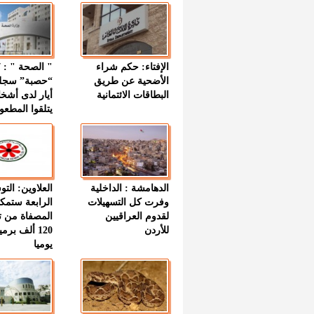
الإفتاء: حكم شراء
الأضحية عن طريق
“حصبة” سجل
البطاقات الائتمانية
أيار لدى أشخ
يتلقوا المطعو
الدهامشة : الداخلية
العلاوين: الت
وفرت كل التسهيلات
الرابعة ستمك
لقدوم العراقيين
المصفاة من ت
للأردن
120 ألف بر
يوميا