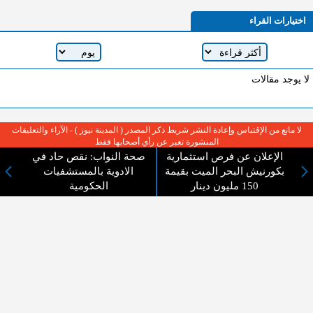
اختيارات القراء
لا يوجد مقالات
لا مانع من الإقتباس وإعادة النشر شريط ذكر المصدر ( المدينة نيوز ) - الآراء والتعليقات
المنشورة تعبر عن رأي أصحابها فقط
الإعلان عن فرص استثمارية
صحة النواب: نقص حاد في
بكورنيش البحر الميت بقيمة
الادوية بالمستشفيات
150 مليون دينار
الحكومية
عن المدينة الإخبارية
المدينة الإخبارية صحيفة الكترونية شاملة تابعة لشركة قنوات البث
الاردنية تنقل الاخبار المحلية الأردنية وأخبار فلسطين وأبرز الأخبار
العربية والدولية لحظة حدوثها بمهنية رفيعة ليكون العالم بما يجري
فيه وحوله بين يديكم بالكلمة والصورة من مصادرها الحقيقية.