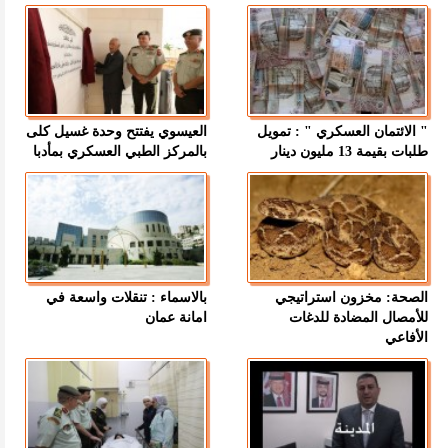
" الائتمان العسكري " : تمويل
العيسوي يفتتح وحدة غسيل كلى
طلبات بقيمة 13 مليون دينار
بالمركز الطبي العسكري بمأدبا
الصحة: مخزون استراتيجي
بالاسماء : تنقلات واسعة في
للأمصال المضادة للدغات
امانة عمان
الأفاعي