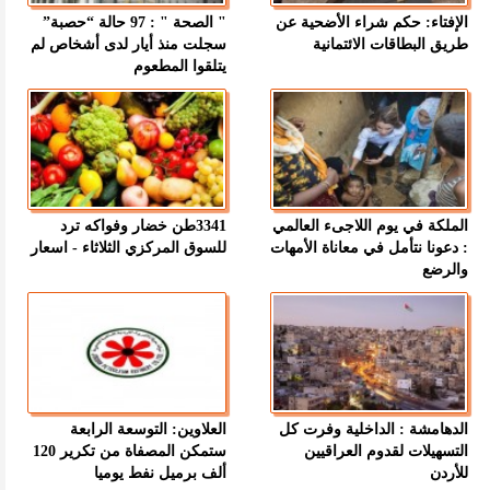
الإفتاء: حكم شراء الأضحية عن
" الصحة " : 97 حالة “حصبة”
طريق البطاقات الائتمانية
سجلت منذ أيار لدى أشخاص لم
يتلقوا المطعوم
الملكة في يوم اللاجىء العالمي
3341طن خضار وفواكه ترد
: دعونا نتأمل في معاناة الأمهات
للسوق المركزي الثلاثاء - اسعار
والرضع
الدهامشة : الداخلية وفرت كل
العلاوين: التوسعة الرابعة
التسهيلات لقدوم العراقيين
ستمكن المصفاة من تكرير 120
للأردن
ألف برميل نفط يوميا