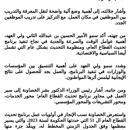
وأشار جلالته، إلى أهمية وضع آلية واضحة لنقل المعرفة والتدريب
بين الموظفين في مكان العمل، مع التركيز على تدريب الموظفين
الجدد.
من جهته، أكد سمو الأمير الحسين بن عبدالله الثاني ولي العهد،
أهمية عوامل الوقت والسرعة والجدية في نجاح تنفيذ برنامج
تحديث القطاع العام، ومنظومة التحديث بشكل عام التي تشمل
أيضا السياسية والاقتصادية.
وشدد سمو ولي العهد على أهمية التنسيق بين المؤسسات
والوزارات في تنفيذ البرنامج، والعمل بجد للحصول على نتائج
الإيجابية ليلمس أثرها المواطنون.
ومن جانبه، أشار رئيس الوزراء الدكتور بشر الخصاونة إلى سير
العمل في محاور برنامج تحديث القطاع العام؛ محور الخدمات،
ومحور التشريعات والمحور المؤسسي.
واستعرض الخصاونة نسب الإنجاز في أولويات عمل برنامج تحديث
القطاع العام ال 51 التي حددتها الحكومة لسنة 2023، والتي يسير
معظمها وفق الجدول الزمني المخطط له، وينفَّذ جزء منها