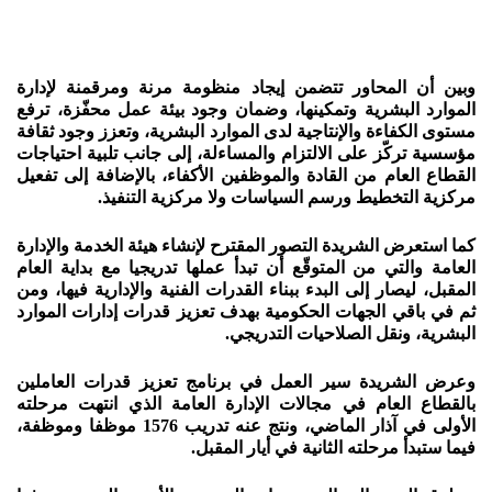
وبين أن المحاور تتضمن إيجاد منظومة مرنة ومرقمنة لإدارة
الموارد البشرية وتمكينها، وضمان وجود بيئة عمل محفّزة، ترفع
مستوى الكفاءة والإنتاجية لدى الموارد البشرية، وتعزز وجود ثقافة
مؤسسية تركّز على الالتزام والمساءلة، إلى جانب تلبية احتياجات
القطاع العام من القادة والموظفين الأكفاء، بالإضافة إلى تفعيل
مركزية التخطيط ورسم السياسات ولا مركزية التنفيذ.
كما استعرض الشريدة التصور المقترح لإنشاء هيئة الخدمة والإدارة
العامة والتي من المتوقّع أن تبدأ عملها تدريجيا مع بداية العام
المقبل، ليصار إلى البدء ببناء القدرات الفنية والإدارية فيها، ومن
ثم في باقي الجهات الحكومية بهدف تعزيز قدرات إدارات الموارد
البشرية، ونقل الصلاحيات التدريجي.
وعرض الشريدة سير العمل في برنامج تعزيز قدرات العاملين
بالقطاع العام في مجالات الإدارة العامة الذي انتهت مرحلته
الأولى في آذار الماضي، ونتج عنه تدريب 1576 موظفا وموظفة،
فيما ستبدأ مرحلته الثانية في أيار المقبل.