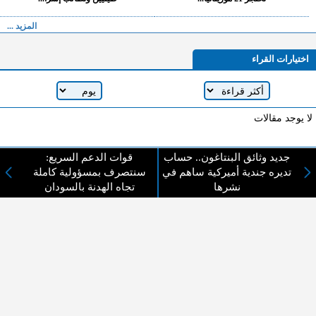
المزيد ...
اختيارات القراء
لا يوجد مقالات
جديد وثائق البنتاغون.. حساب
قوات الدعم السريع:
لا مانع من الإقتباس وإعادة النشر شريط ذكر المصدر ( المدينة نيوز ) - الآراء والتعليقات
تديره جندية أميركية ساهم في
سنتصرف بمسؤولية كاملة
المنشورة تعبر عن رأي أصحابها فقط
نشرها
تجاه الهدنة بالسودان
عن المدينة الإخبارية
المدينة الإخبارية صحيفة الكترونية شاملة تابعة لشركة قنوات البث
الاردنية تنقل الاخبار المحلية الأردنية وأخبار فلسطين وأبرز الأخبار