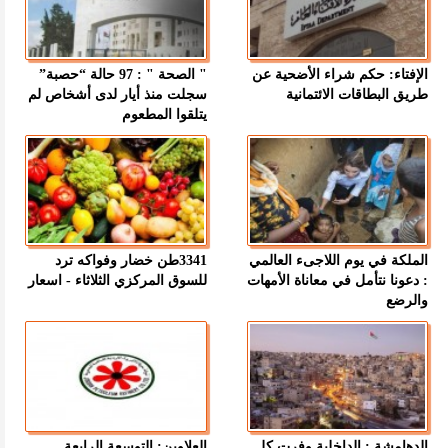
الإفتاء: حكم شراء الأضحية عن
" الصحة " : 97 حالة “حصبة”
طريق البطاقات الائتمانية
سجلت منذ أيار لدى أشخاص لم
يتلقوا المطعوم
الملكة في يوم اللاجىء العالمي
3341طن خضار وفواكه ترد
: دعونا نتأمل في معاناة الأمهات
للسوق المركزي الثلاثاء - اسعار
والرضع
الدهامشة : الداخلية وفرت كل
العلاوين: التوسعة الرابعة