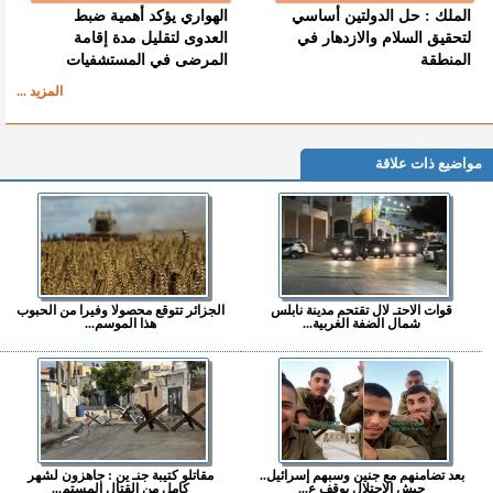
الملك : حل الدولتين أساسي
الهواري يؤكد أهمية ضبط
لتحقيق السلام والازدهار في
العدوى لتقليل مدة إقامة
المنطقة
المرضى في المستشفيات
المزيد ...
مواضيع ذات علاقة
قوات الاحتـ لال تقتحم مدينة نابلس
الجزائر تتوقع محصولا وفيرا من الحبوب
شمال الضفة الغربية...
هذا الموسم...
بعد تضامنهم مع جنين وسبهم إسرائيل..
مقاتلو كتيبة جنـ ين : جاهزون لشهر
جيش الاحتلال يوقف ع...
كامل من القتال المستم...