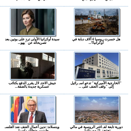
هل خسرت روسيا 4 آلاف دبابة في
سيدة أوكرانيا الأولى ترد على بوتين بعد
أوكرانيا؟...
تصريحاته عن "يهو...
"الخارجية الأميركية" تدعو اسـ رائيل
جيش الاحتـ لال يقرر الدفع بكتائب
إلى "وقف العنف على ...
عسكرية جديدة بالضفة...
دورية تابعة لفـ اغنر الروسية في مالي
وينسلاند: ندين أعمال العنف ضد الفلسـ
تحتجز 21 موريتانيا...
طينيين ونطالب إسرا...