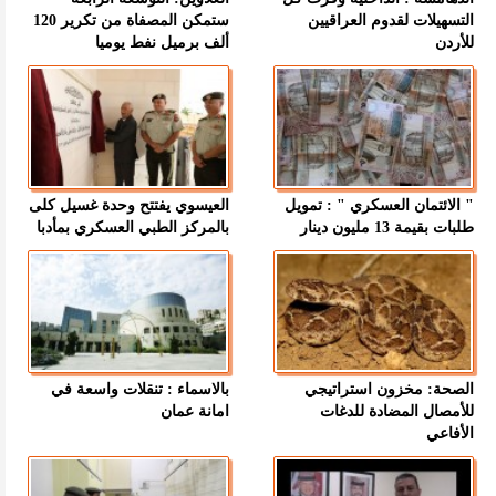
التسهيلات لقدوم العراقيين
ستمكن المصفاة من تكرير 120
للأردن
ألف برميل نفط يوميا
" الائتمان العسكري " : تمويل
العيسوي يفتتح وحدة غسيل كلى
طلبات بقيمة 13 مليون دينار
بالمركز الطبي العسكري بمأدبا
الصحة: مخزون استراتيجي
بالاسماء : تنقلات واسعة في
للأمصال المضادة للدغات
امانة عمان
الأفاعي