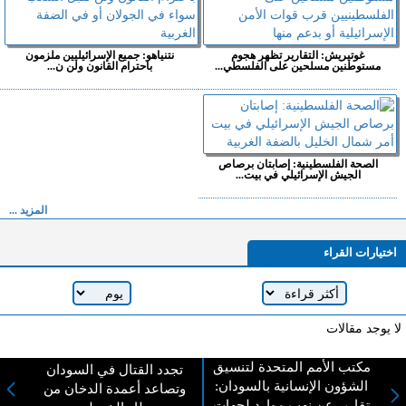
غوتيريش: التقارير تظهر هجوم
نتنياهو: جميع الإسرائيليين ملزمون
مستوطنين مسلحين على الفلسطي...
باحترام القانون ولن ن...
الصحة الفلسطينية: إصابتان برصاص
الجيش الإسرائيلي في بيت...
المزيد ...
اختيارات القراء
لا يوجد مقالات
مكتب الأمم المتحدة لتنسيق
تجدد القتال في السودان
الشؤون الإنسانية بالسودان:
وتصاعد أعمدة الدخان من
لا مانع من الإقتباس وإعادة النشر شريط ذكر المصدر ( المدينة نيوز ) - الآراء والتعليقات
تقارير عن نهب موارد لجهات