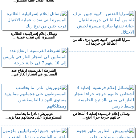
بشدة أعمال عنف المستو...
وسائل إعلام إسرائيلية: الطائرة
المسيرة التي نفذت عملية ...
سرايا القدس - كتيبة جنين: نزف ثلة من
أبطالنا في جريمة ا...
الشرطة الفرنسية: ارتفاع عدد
المصابين في انفجار الغاز في...
وسائل إعلام فرنسية: إصابة 4 أشخاص
غوتيريش: نادرا ما يحاسب
حالتهم حرجة جراء انفج...
المستوطنون على هجماتهم مما يزيد...