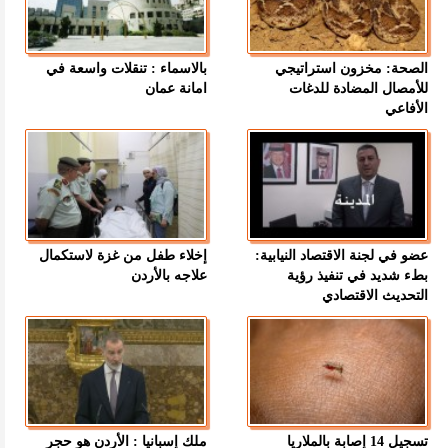
الصحة: مخزون استراتيجي
بالاسماء : تنقلات واسعة في
للأمصال المضادة للدغات
امانة عمان
الأفاعي
عضو في لجنة الاقتصاد النيابية:
إخلاء طفل من غزة لاستكمال
بطء شديد في تنفيذ رؤية
علاجه بالأردن
التحديث الاقتصادي
تسجيل 14 إصابة بالملاريا
ملك إسبانيا : الأردن هو حجر