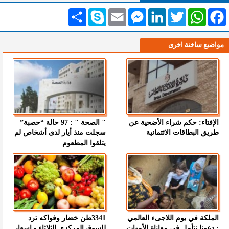
Facebook
WhatsApp
Twitter
LinkedIn
Messenger
Email
Skype
انشر
مواضيع ساخنة اخرى
الإفتاء: حكم شراء الأضحية عن
" الصحة " : 97 حالة “حصبة”
طريق البطاقات الائتمانية
سجلت منذ أيار لدى أشخاص لم
يتلقوا المطعوم
الملكة في يوم اللاجىء العالمي
3341طن خضار وفواكه ترد
: دعونا نتأمل في معاناة الأمهات
للسوق المركزي الثلاثاء - اسعار