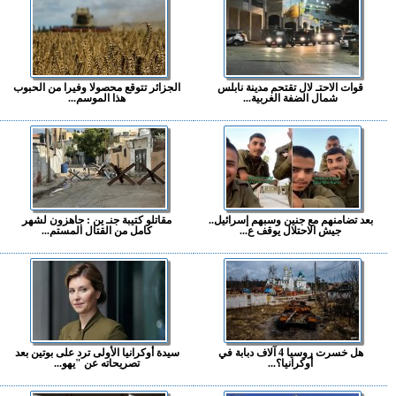
قوات الاحتـ لال تقتحم مدينة نابلس
الجزائر تتوقع محصولا وفيرا من الحبوب
شمال الضفة الغربية...
هذا الموسم...
بعد تضامنهم مع جنين وسبهم إسرائيل..
مقاتلو كتيبة جنـ ين : جاهزون لشهر
جيش الاحتلال يوقف ع...
كامل من القتال المستم...
هل خسرت روسيا 4 آلاف دبابة في
سيدة أوكرانيا الأولى ترد على بوتين بعد
أوكرانيا؟...
تصريحاته عن "يهو...