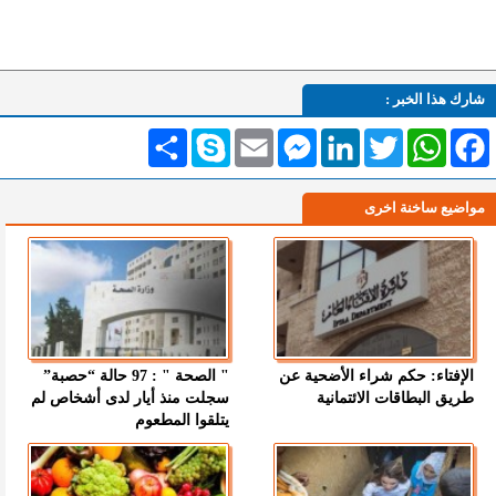
شارك هذا الخبر :
Facebook
WhatsApp
Twitter
LinkedIn
Messenger
Email
Skype
انشر
مواضيع ساخنة اخرى
الإفتاء: حكم شراء الأضحية عن
" الصحة " : 97 حالة “حصبة”
طريق البطاقات الائتمانية
سجلت منذ أيار لدى أشخاص لم
يتلقوا المطعوم