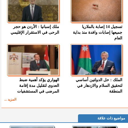
تسجيل 14 إصابة بالملاريا
ملك إسبانيا : الأردن هو حجر
جميعها إصابات وافدة منذ بداية
الرحى في الاستقرار الإقليمي
العام
الملك : حل الدولتين أساسي
الهواري يؤكد أهمية ضبط
لتحقيق السلام والازدهار في
العدوى لتقليل مدة إقامة
المنطقة
المرضى في المستشفيات
المزيد ...
مواضيع ذات علاقة