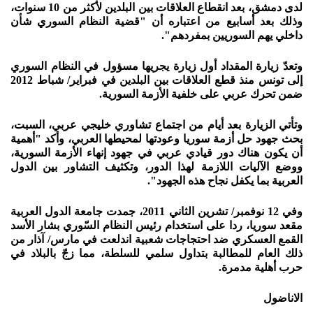
لدى دمشق، بعد انقطاع العلاقات بين البلدين لأكثر من 10 سنوات،
وذلك بعد أسابيع من اعتباره أن "قضية النظام السوري شأن
داخلي يهم السوريين بمفردهم".
وتعدّ زيارة المقداد أول زيارة يجريها مسؤول في النظام السوري
إلى تونس منذ قطع العلاقات بين البلدين في فبراير/ شباط 2012
ضمن تحرك عربي على خلفية الأزمة السورية.
وتأتي الزيارة بعد أيام من اجتماع تشاوري خليجي عربي، السبت،
بحث جهود حل أزمة سوريا وعودتها لمحيطها العربي، وأكد "أهمية
أن يكون هناك دور قيادي عربي في جهود إنهاء الأزمة السورية،
ووضع الآليات اللازمة لهذا الدور، وتكثيف التشاور بين الدول
العربية بما يكفل نجاح هذه الجهود".
وفي 12 نوفمبر/ تشرين الثاني 2011، جمدت جامعة الدول العربية
مقعد سوريا، ردا على استخدام رئيس النظام السّوري بشار الأسد
القمع العسكري ضد احتجاجات شعبية اندلعت في مارس/ آذار من
ذلك العام للمطالبة بتداول سلمي للسلطة، مما زجّ بالبلاد في
حرب أهلية مدمرة.​​​​​​​
الاناضول