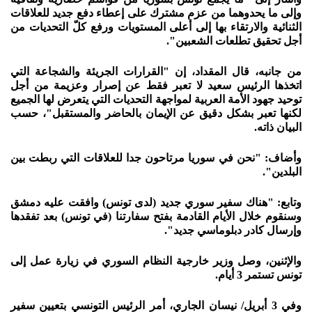
وإلى ما يحدوهما من عزم مشترك على إعطاء دفع جديد للعلاقات
الثنائية والارتقاء بها إلى أعلى المستويات ورفع كلّ التحديات من
أجل تحقيق تطلعات الشعبين".
من جانبه، قال المقداد، إن "القرارات الجريئة والشجاعة التي
اتخذها الرئيس سعيد لا تعبر فقط عن إصرار وعزيمة من أجل
توحيد جهود الأمة العربية لمواجهة التحديات التي يتعرض لها الجميع
لكنها تعبر بشكل دقيق عن الإيمان بالحاضر والمستقبل"، حسب
البيان ذاته.
وأضاف: "نحن في سوريا مرتاحون جدا للعلاقات التي ربطت بين
البلدين".
وتابع: "هناك سفير سوري جديد (لدى تونس) وافقت عليه دمشق
وسنقوم خلال الأيام القادمة بفتح سفارتنا (في تونس) بعد تفقدها
وإرسال كادر دبلوماسي جديد".
والإثنين، وصل وزير خارجية النظام السوري في زيارة عمل إلى
تونس تستمر 3 أيام.
وفي 3 أبريل/ نيسان الجاري، أمر الرئيس التونسي بتعيين سفير