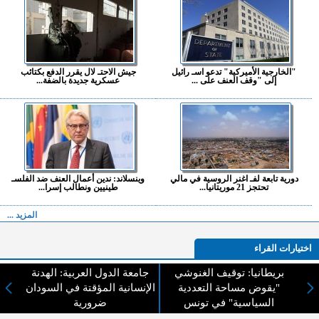
"الخارجية الأميركية" تدعو اسـ رائيل
جيش الاحتـ لال يقرر الدفع بكتائب
إلى "وقف العنف على ...
عسكرية جديدة بالضفة...
دورية تابعة لفـ اغنر الروسية في مالي
وينسلاند: ندين أعمال العنف ضد الفلسـ
تحتجز 21 موريتانيا...
طينيين ونطالب إسرا...
المزيد ...
اختيارات القراء
بريطانيا: توقيف الغنوشي
جامعة الدول العربية: الهدنة
"يقوض مساحة التعددية
الإنسانية المؤقتة في السودان
السياسية" في تونس
ضرورية
لا يوجد مقالات