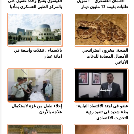
" الائتمان العسكري " : تمويل
العيسوي يفتتح وحدة غسيل كلى
طلبات بقيمة 13 مليون دينار
بالمركز الطبي العسكري بمأدبا
الصحة: مخزون استراتيجي
بالاسماء : تنقلات واسعة في
للأمصال المضادة للدغات
امانة عمان
الأفاعي
عضو في لجنة الاقتصاد النيابية:
إخلاء طفل من غزة لاستكمال
بطء شديد في تنفيذ رؤية
علاجه بالأردن
التحديث الاقتصادي