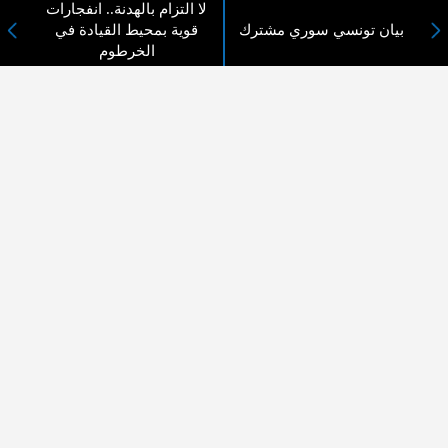
لا التزام بالهدنة.. انفجارات
بيان تونسي سوري مشترك
قوية بمحيط القيادة في
لا يوجد مقالات
الخرطوم
لا مانع من الإقتباس وإعادة النشر شريط ذكر المصدر ( المدينة نيوز ) - الآراء والتعليقات
المنشورة تعبر عن رأي أصحابها فقط
عن المدينة الإخبارية
المدينة الإخبارية صحيفة الكترونية شاملة تابعة لشركة قنوات البث
الاردنية تنقل الاخبار المحلية الأردنية وأخبار فلسطين وأبرز الأخبار
العربية والدولية لحظة حدوثها بمهنية رفيعة ليكون العالم بما يجري
فيه وحوله بين يديكم بالكلمة والصورة من مصادرها الحقيقية.
عن الشركة
اتصل بنا