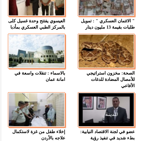
" الائتمان العسكري " : تمويل
العيسوي يفتتح وحدة غسيل كلى
طلبات بقيمة 13 مليون دينار
بالمركز الطبي العسكري بمأدبا
الصحة: مخزون استراتيجي
بالاسماء : تنقلات واسعة في
للأمصال المضادة للدغات
امانة عمان
الأفاعي
عضو في لجنة الاقتصاد النيابية:
إخلاء طفل من غزة لاستكمال
بطء شديد في تنفيذ رؤية
علاجه بالأردن