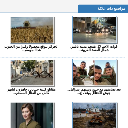
مواضيع ذات علاقة
قوات الاحتـ لال تقتحم مدينة نابلس
الجزائر تتوقع محصولا وفيرا من الحبوب
شمال الضفة الغربية...
هذا الموسم...
بعد تضامنهم مع جنين وسبهم إسرائيل..
مقاتلو كتيبة جنـ ين : جاهزون لشهر
جيش الاحتلال يوقف ع...
كامل من القتال المستم...