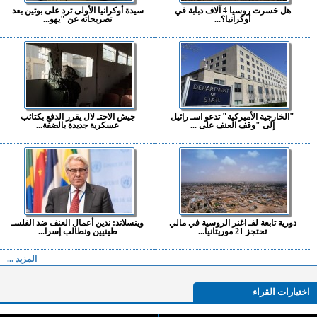
هل خسرت روسيا 4 آلاف دبابة في
سيدة أوكرانيا الأولى ترد على بوتين بعد
أوكرانيا؟...
تصريحاته عن "يهو...
"الخارجية الأميركية" تدعو اسـ رائيل
جيش الاحتـ لال يقرر الدفع بكتائب
إلى "وقف العنف على ...
عسكرية جديدة بالضفة...
دورية تابعة لفـ اغنر الروسية في مالي
وينسلاند: ندين أعمال العنف ضد الفلسـ
تحتجز 21 موريتانيا...
طينيين ونطالب إسرا...
المزيد ...
اختيارات القراء