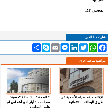
المصدر: RT
شارك هذا الخبر :
Facebook
WhatsApp
Twitter
LinkedIn
Messenger
Email
Skype
انشر
مواضيع ساخنة اخرى
الإفتاء: حكم شراء الأضحية عن
" الصحة " : 97 حالة “حصبة”
طريق البطاقات الائتمانية
سجلت منذ أيار لدى أشخاص لم
يتلقوا المطعوم