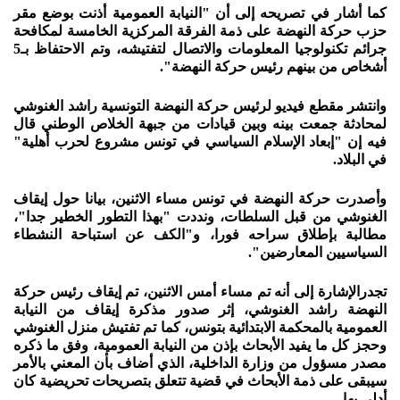
كما أشار في تصريحه إلى أن "النيابة العمومية أذنت بوضع مقر
حزب حركة النهضة على ذمة الفرقة المركزية الخامسة لمكافحة
جرائم تكنولوجيا المعلومات والاتصال لتفتيشه، وتم الاحتفاظ بـ5
أشخاص من بينهم رئيس حركة النهضة".
وانتشر مقطع فيديو لرئيس حركة النهضة التونسية راشد الغنوشي
لمحادثة جمعت بينه وبين قيادات من جبهة الخلاص الوطني قال
فيه إن "إبعاد الإسلام السياسي في تونس مشروع لحرب أهلية"
في البلاد.
وأصدرت حركة النهضة في تونس مساء الاثنين، بيانا حول إيقاف
الغنوشي من قبل السلطات، ونددت "بهذا التطور الخطير جدا"،
مطالبة بإطلاق سراحه فورا، و"الكف عن استباحة النشطاء
السياسيين المعارضين".
تجدرالإشارة إلى أنه تم مساء أمس الاثنين، تم إيقاف رئيس حركة
النهضة راشد الغنوشي، إثر صدور مذكرة إيقاف من النيابة
العمومية بالمحكمة الابتدائية بتونس، كما تم تفتيش منزل الغنوشي
وحجز كل ما يفيد الأبحاث بإذن من النيابة العمومية، وفق ما ذكره
مصدر مسؤول من وزارة الداخلية، الذي أضاف بأن المعني بالأمر
سيبقى على ذمة الأبحاث في قضية تتعلق بتصريحات تحريضية كان
أدلى بها.