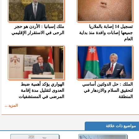
تسجيل 14 إصابة بالملاريا
ملك إسبانيا : الأردن هو حجر
جميعها إصابات وافدة منذ بداية
الرحى في الاستقرار الإقليمي
العام
الملك : حل الدولتين أساسي
الهواري يؤكد أهمية ضبط
لتحقيق السلام والازدهار في
العدوى لتقليل مدة إقامة
المنطقة
المرضى في المستشفيات
المزيد ...
مواضيع ذات علاقة