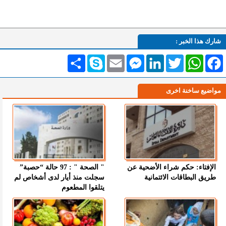
شارك هذا الخبر :
Facebook
WhatsApp
Twitter
LinkedIn
Messenger
Email
Skype
انشر
مواضيع ساخنة اخرى
الإفتاء: حكم شراء الأضحية عن
" الصحة " : 97 حالة “حصبة”
طريق البطاقات الائتمانية
سجلت منذ أيار لدى أشخاص لم
يتلقوا المطعوم