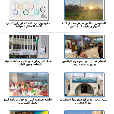
الخميس : طقس صيفي معتدل اثناء
حقوقيون: زمالات "اد اوبراين" تبني
النهار ولطيف اثناء الليل...
ثقافة الامتثال لسيادة...
اختتام فعاليات برنامج حزم اليافعين
عماد السرحان مدير ادارة سلطة المياه
بمديرية شباب إربد...
السلط وعين الباشا ...
بلدية غرب إربد ترفع جاهزيتها لاستقبال
جلسة تعريفية في إربد حول برنامج اسع
عيد الأضحى...
لعمل الشباب...