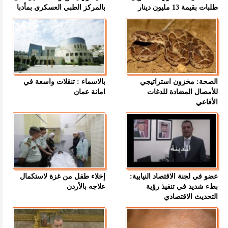
طلبات بقيمة 13 مليون دينار
بالمركز الطبي العسكري بمأدبا
الصحة: مخزون استراتيجي
بالاسماء : تنقلات واسعة في
للأمصال المضادة للدغات
امانة عمان
الأفاعي
عضو في لجنة الاقتصاد النيابية:
إخلاء طفل من غزة لاستكمال
بطء شديد في تنفيذ رؤية
علاجه بالأردن
التحديث الاقتصادي