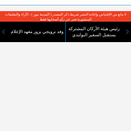
لا مانع من الإقتباس وإعادة النشر شريط ذكر المصدر ( المدينة نيوز ) - الآراء والتعليقات
المنشورة تعبر عن رأي أصحابها فقط
رئيس هيئة الأركان المشتركة
وفد نرويجي يزور معهد الإعلام
يستقبل السفير البولندي
عن المدينة الإخبارية
المدينة الإخبارية صحيفة الكترونية شاملة تابعة لشركة قنوات البث
الاردنية تنقل الاخبار المحلية الأردنية وأخبار فلسطين وأبرز الأخبار
العربية والدولية لحظة حدوثها بمهنية رفيعة ليكون العالم بما يجري
فيه وحوله بين يديكم بالكلمة والصورة من مصادرها الحقيقية.
عن الشركة
اتصل بنا
الهيكل التنظيمي
اعلن معنا
ارسل خبر او صورة