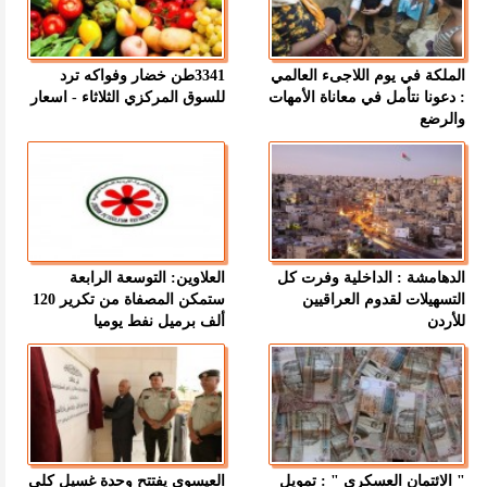
الملكة في يوم اللاجىء العالمي
3341طن خضار وفواكه ترد
: دعونا نتأمل في معاناة الأمهات
للسوق المركزي الثلاثاء - اسعار
والرضع
الدهامشة : الداخلية وفرت كل
العلاوين: التوسعة الرابعة
التسهيلات لقدوم العراقيين
ستمكن المصفاة من تكرير 120
للأردن
ألف برميل نفط يوميا
" الائتمان العسكري " : تمويل
العيسوي يفتتح وحدة غسيل كلى