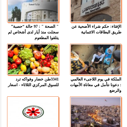
الإفتاء: حكم شراء الأضحية عن
" الصحة " : 97 حالة “حصبة”
طريق البطاقات الائتمانية
سجلت منذ أيار لدى أشخاص لم
يتلقوا المطعوم
الملكة في يوم اللاجىء العالمي
3341طن خضار وفواكه ترد
: دعونا نتأمل في معاناة الأمهات
للسوق المركزي الثلاثاء - اسعار
والرضع