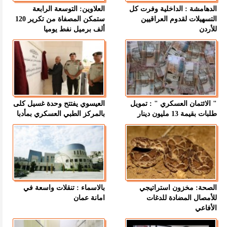
الدهامشة : الداخلية وفرت كل
العلاوين: التوسعة الرابعة
التسهيلات لقدوم العراقيين
ستمكن المصفاة من تكرير 120
للأردن
ألف برميل نفط يوميا
" الائتمان العسكري " : تمويل
العيسوي يفتتح وحدة غسيل كلى
طلبات بقيمة 13 مليون دينار
بالمركز الطبي العسكري بمأدبا
الصحة: مخزون استراتيجي
بالاسماء : تنقلات واسعة في
للأمصال المضادة للدغات
امانة عمان
الأفاعي