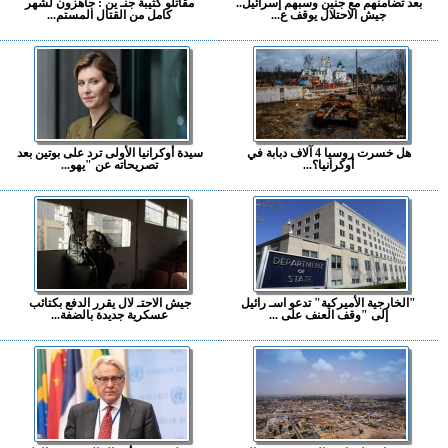
بعد تضامنهم مع جنين وسبهم إسرائيل..
مقاتلو كتيبة جنـ ين : جاهزون لشهر
جيش الاحتلال يوقف ع...
كامل من القتال المستم...
هل خسرت روسيا 4 آلاف دبابة في
سيدة أوكرانيا الأولى ترد على بوتين بعد
أوكرانيا؟...
تصريحاته عن "يهو...
"الخارجية الأميركية" تدعو اسـ رائيل
جيش الاحتـ لال يقرر الدفع بكتائب
إلى "وقف العنف على ...
عسكرية جديدة بالضفة...