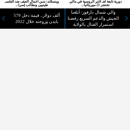
دورية تابعة لفـ اغنر الروسية في مالي
وينسلاند: ندين أعمال العنف ضد الفلسـ
تحتجز 21 موريتانيا...
طينيين ونطالب إسرا...
والي شمال دارفور: أبلغنا
579 ألف دولار.. قيمة دخل
المزيد ...
الجيش والدعم السريع رفضنا
بايدن وزوجته خلال 2022
استمرار القتال بالولاية
اختيارات القراء
لا يوجد مقالات
لا مانع من الإقتباس وإعادة النشر شريط ذكر المصدر ( المدينة نيوز ) - الآراء والتعليقات
المنشورة تعبر عن رأي أصحابها فقط
عن المدينة الإخبارية
المدينة الإخبارية صحيفة الكترونية شاملة تابعة لشركة قنوات البث