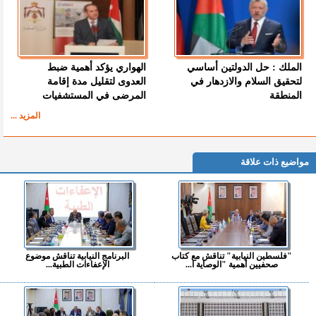
الملك : حل الدولتين أساسي
الهواري يؤكد أهمية ضبط
لتحقيق السلام والازدهار في
العدوى لتقليل مدة إقامة
المنطقة
المرضى في المستشفيات
المزيد ...
مواضيع ذات علاقة
"فلسطين النيابية" تناقش مع كتاب
البرنامج النيابية تناقش موضوع
صحفيين أهمية "الوصاية ا...
الإعفاءات الطبية...