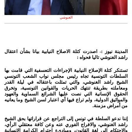
الغنوشي
المدينة نيوز :- اصدرت كتلة الاصلاح النيابية بيانا بشأن اعتقال
راشد الغنوشي تاليا فحواه :
تستنكر كتلة الإصلاح النيابية الإجراءات التعسفية التي قامت بها
السلطات التونسية تجاه رئيس مجلس نواب الشعب التونسي
الشيخ راشد الغنوشي، والتي تمثلت باعتقاله في ليلة القدر
ومعاملته بطريقة تنتهك الحريات والقوانين التونسية، وتخرق
الحقوق الإنسانية التي نصت عليها الشرائع السماوية والعهود
والمواثيق الدولية، ولم تراع فيها أي اعتبار لسن الشيخ وما يعانيه
من أمراض مزمنة.
إننا ندعو السلطة في تونس إلى التراجع عن قراراتها بحق الشيخ
راشد الغنوشي، والافراج الفوري عنه وعن كافة معتقلي الرأي،
والاحتكام إلى لغة القانون، ومبادىء احترام الكرامة الإنسانية