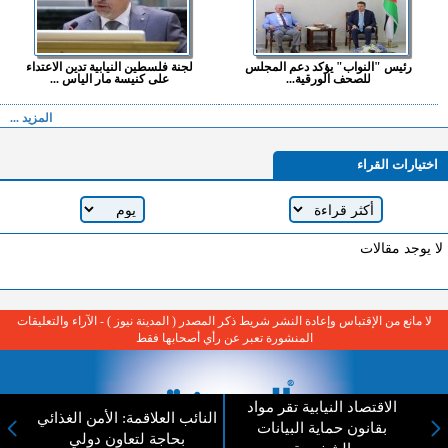
رئيس "النواب" يؤكد دعم المجلس
لجنة فلسطين النيابية تدين الاعتداء
للصحف الورقية...
على كنيسة مار الياس ...
المزيد ...
اختيارات القراء
لا يوجد مقالات
لا مانع من الإقتباس وإعادة النشر شريط ذكر المصدر ( المدينة نيوز ) - الآراء والتعليقات
المنشورة تعبر عن رأي أصحابها فقط
الاقتصاد النيابية تقر مواد
النائب العلاقمة: الأمن الغذائي
بقانون حماية البيانات
بحاجة لتعاون دولي