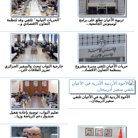
تربوية الأعيان تطلع على برامج
"الحريات النيابية" تلتقي وفد مُنظمة
لومينوس الجامعية...
التعاون الاقتصادي و...
حريات الأعيان تلتقي مديرة مشروع
خارجية النواب تبحث والسفير الجزائري
بمنظمة التعاون الاقتصاد...
تعزيز العلاقات الثن...
الأخوة الأردنية الأذرية في الأعيان تلتقي
سفير أذربيجان...
تعليم النواب: توصية بإعادة تفعيل
صندوق دعم الرياضة وزيا...