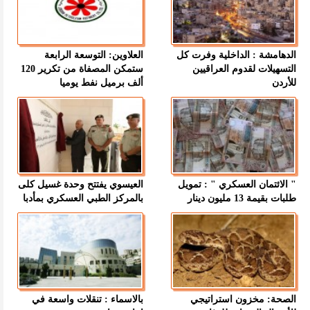
الدهامشة : الداخلية وفرت كل
العلاوين: التوسعة الرابعة
التسهيلات لقدوم العراقيين
ستمكن المصفاة من تكرير 120
للأردن
ألف برميل نفط يوميا
" الائتمان العسكري " : تمويل
العيسوي يفتتح وحدة غسيل كلى
طلبات بقيمة 13 مليون دينار
بالمركز الطبي العسكري بمأدبا
الصحة: مخزون استراتيجي
بالاسماء : تنقلات واسعة في