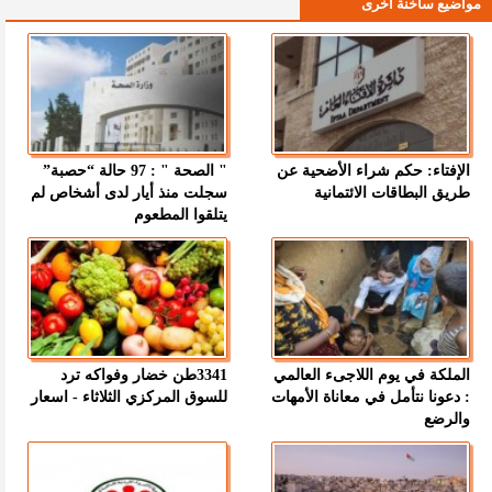
مواضيع ساخنة اخرى
الإفتاء: حكم شراء الأضحية عن
" الصحة " : 97 حالة “حصبة”
طريق البطاقات الائتمانية
سجلت منذ أيار لدى أشخاص لم
يتلقوا المطعوم
الملكة في يوم اللاجىء العالمي
3341طن خضار وفواكه ترد
: دعونا نتأمل في معاناة الأمهات
للسوق المركزي الثلاثاء - اسعار
والرضع