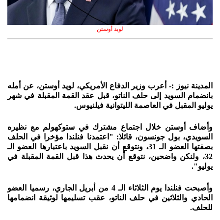
لويد أوستن
المدينة نيوز :- أعرب وزير الدفاع الأمريكي، لويد أوستن، عن أمله
بانضمام السويد إلى حلف الناتو، قبل عقد القمة المقبلة في شهر
يوليو المقبل في العاصمة الليتوانية فيلنيوس.
وأضاف أوستن خلال اجتماع مشترك في ستوكهولم مع نظيره
السويدي، بول جونسون، قائلا: "اعتمدنا فنلندا مؤخرا في الحلف
بصفتها العضو الـ 31، ونتوقع أن نقبل السويد باعتبارها العضو الـ
32، ولنكن واضحين، نتوقع أن يحدث هذا قبل القمة المقبلة في
يوليو".
وأصبحت فنلندا يوم الثلاثاء الـ 4 من أبريل الجاري، رسميا العضو
الحادي والثلاثين في حلف الناتو، عقب تسليمها لوثيقة انضمامها
للحلف.