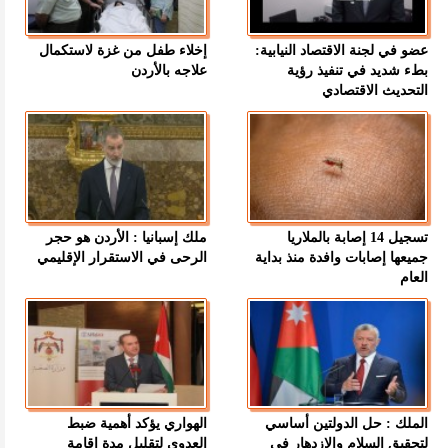
عضو في لجنة الاقتصاد النيابية:
إخلاء طفل من غزة لاستكمال
بطء شديد في تنفيذ رؤية
علاجه بالأردن
التحديث الاقتصادي
تسجيل 14 إصابة بالملاريا
ملك إسبانيا : الأردن هو حجر
جميعها إصابات وافدة منذ بداية
الرحى في الاستقرار الإقليمي
العام
الملك : حل الدولتين أساسي
الهواري يؤكد أهمية ضبط
لتحقيق السلام والازدهار في
العدوى لتقليل مدة إقامة