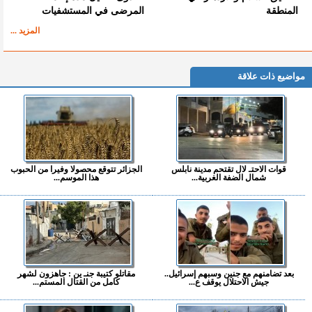
المنطقة
المرضى في المستشفيات
المزيد ...
مواضيع ذات علاقة
قوات الاحتـ لال تقتحم مدينة نابلس
الجزائر تتوقع محصولا وفيرا من الحبوب
شمال الضفة الغربية...
هذا الموسم...
بعد تضامنهم مع جنين وسبهم إسرائيل..
مقاتلو كتيبة جنـ ين : جاهزون لشهر
جيش الاحتلال يوقف ع...
كامل من القتال المستم...