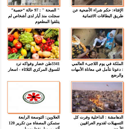
الإفتاء: حكم شراء الأضحية عن
" الصحة " : 97 حالة “حصبة”
طريق البطاقات الائتمانية
سجلت منذ أيار لدى أشخاص لم
يتلقوا المطعوم
الملكة في يوم اللاجىء العالمي
3341طن خضار وفواكه ترد
: دعونا نتأمل في معاناة الأمهات
للسوق المركزي الثلاثاء - اسعار
والرضع
الدهامشة : الداخلية وفرت كل
العلاوين: التوسعة الرابعة
التسهيلات لقدوم العراقيين
ستمكن المصفاة من تكرير 120
للأردن
ألف برميل نفط يوميا