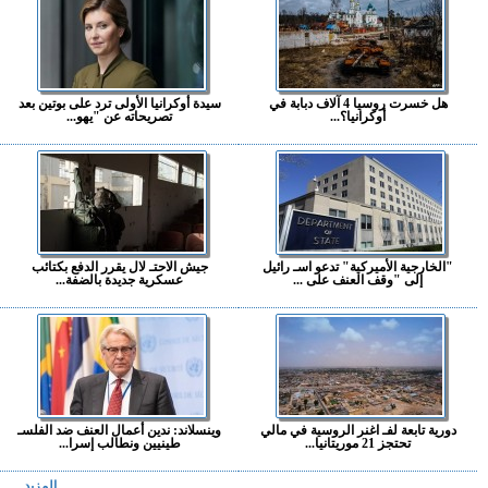
هل خسرت روسيا 4 آلاف دبابة في
سيدة أوكرانيا الأولى ترد على بوتين بعد
أوكرانيا؟...
تصريحاته عن "يهو...
"الخارجية الأميركية" تدعو اسـ رائيل
جيش الاحتـ لال يقرر الدفع بكتائب
إلى "وقف العنف على ...
عسكرية جديدة بالضفة...
دورية تابعة لفـ اغنر الروسية في مالي
وينسلاند: ندين أعمال العنف ضد الفلسـ
تحتجز 21 موريتانيا...
طينيين ونطالب إسرا...
المزيد ...