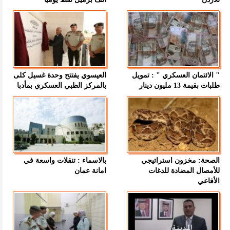
" الائتمان العسكري " : تمويل
العيسوي يفتتح وحدة غسيل كلى
طلبات بقيمة 13 مليون دينار
بالمركز الطبي العسكري بمأدبا
الصحة: مخزون استراتيجي
بالاسماء : تنقلات واسعة في
للأمصال المضادة للدغات
امانة عمان
الأفاعي