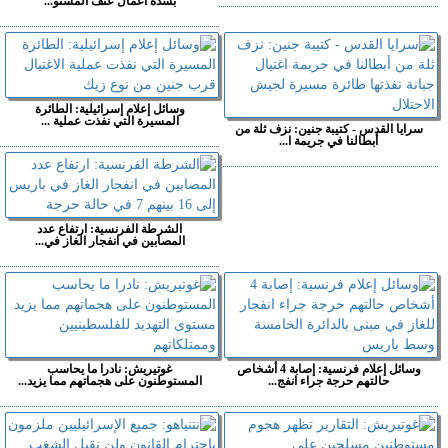
بشدة أعمال عنف المستو...
وسائل إعلام إسرائيلية: الطائرة
المسيرة التي نفذت عملية ...
سرايا القدس - كتيبة جنين: نزف ثلة من
أبطالنا في جريمة ا...
الشرطة الفرنسية: ارتفاع عدد
المصابين في انفجار الغاز في...
وسائل إعلام فرنسية: إصابة 4 أشخاص
غوتيريش: نادرا ما يحاسب
حالتهم حرجة جراء انفج...
المستوطنون على هجماتهم مما يزيد...