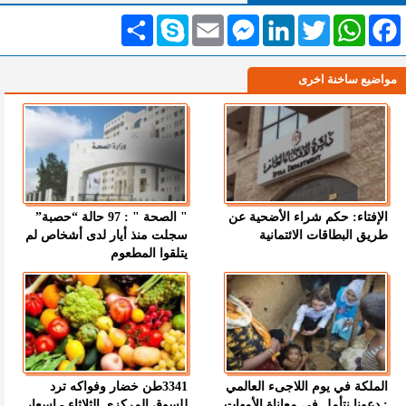
Facebook
WhatsApp
Twitter
LinkedIn
Messenger
Email
Skype
انشر
مواضيع ساخنة اخرى
الإفتاء: حكم شراء الأضحية عن
" الصحة " : 97 حالة “حصبة”
طريق البطاقات الائتمانية
سجلت منذ أيار لدى أشخاص لم
يتلقوا المطعوم
الملكة في يوم اللاجىء العالمي
3341طن خضار وفواكه ترد
: دعونا نتأمل في معاناة الأمهات
للسوق المركزي الثلاثاء - اسعار