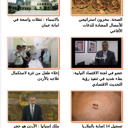
الصحة: مخزون استراتيجي
بالاسماء : تنقلات واسعة في
للأمصال المضادة للدغات
امانة عمان
الأفاعي
عضو في لجنة الاقتصاد النيابية:
إخلاء طفل من غزة لاستكمال
بطء شديد في تنفيذ رؤية
علاجه بالأردن
التحديث الاقتصادي
تسجيل 14 إصابة بالملاريا
ملك إسبانيا : الأردن هو حجر