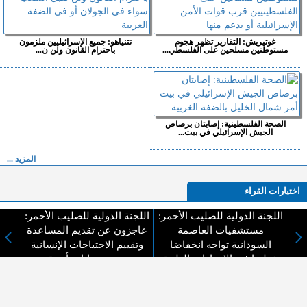
غوتيريش: التقارير تظهر هجوم
نتنياهو: جميع الإسرائيليين ملزمون
مستوطنين مسلحين على الفلسطي...
باحترام القانون ولن ن...
الصحة الفلسطينية: إصابتان برصاص
الجيش الإسرائيلي في بيت...
المزيد ...
اختيارات القراء
اللجنة الدولية للصليب الأحمر:
اللجنة الدولية للصليب الأحمر:
مستشفيات العاصمة
عاجزون عن تقديم المساعدة
السودانية تواجه انخفاضا
وتقييم الاحتياجات الإنسانية
لا يوجد مقالات
خطيرا في الإمدادات الطبية
دون ضمانات أمنية
لا مانع من الإقتباس وإعادة النشر شريط ذكر المصدر ( المدينة نيوز ) - الآراء والتعليقات