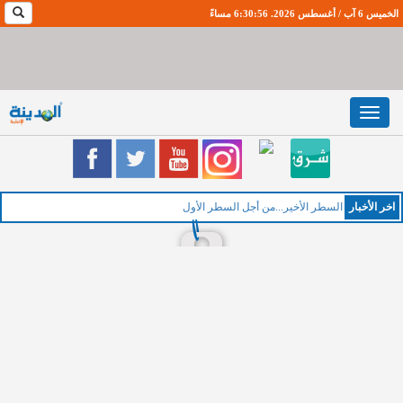
الخميس 6 آب / أغسطس 2026. 6:30:57 مساءً
Toggle
navigation
اخر اﻷخبار
السطر الأخير...من أجل السطر الأول