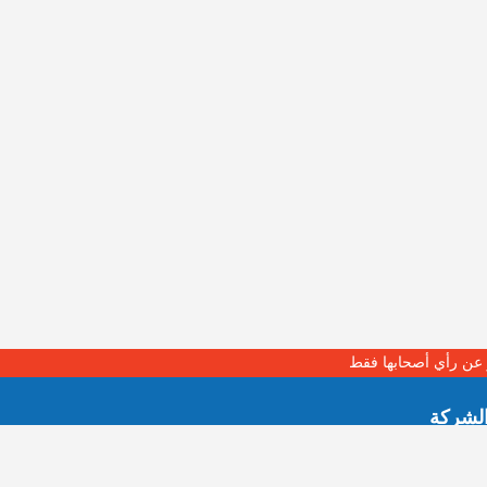
بر عن رأي أصحابها فقط
لشركة
نا
 التنظيمي