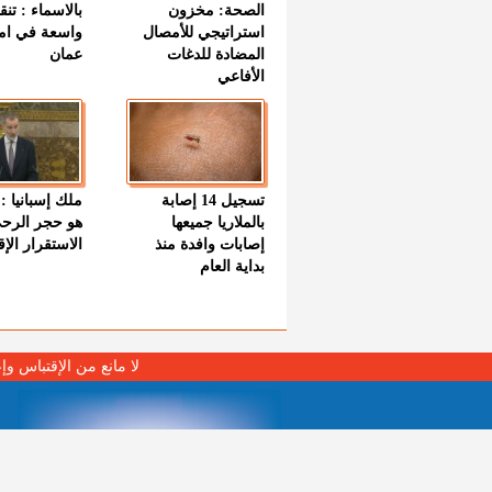
الصحة: مخزون
بالاسماء : تنق
استراتيجي للأمصال
واسعة في اما
المضادة للدغات
عمان
الأفاعي
تسجيل 14 إصابة
ملك إسبانيا : 
بالملاريا جميعها
هو حجر الرح
إصابات وافدة منذ
الاستقرار الإ
بداية العام
لا مانع من الإقتباس وإ