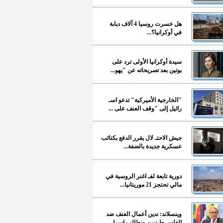
هل خسرت روسيا 4 آلاف دبابة
في أوكرانيا؟...
سيدة أوكرانيا الأولى ترد على
بوتين بعد تصريحاته عن "يهو...
"الخارجية الأميركية" تدعو اسـ
رائيل إلى "وقف العنف على ...
جيش الاحتـ لال يقرر الدفع بكتائب
عسكرية جديدة بالضفة...
دورية تابعة لفـ اغنر الروسية في
مالي تحتجز 21 موريتانيا...
وينسلاند: ندين أعمال العنف ضد
الفلسـ طينيين ونطالب إسرا...