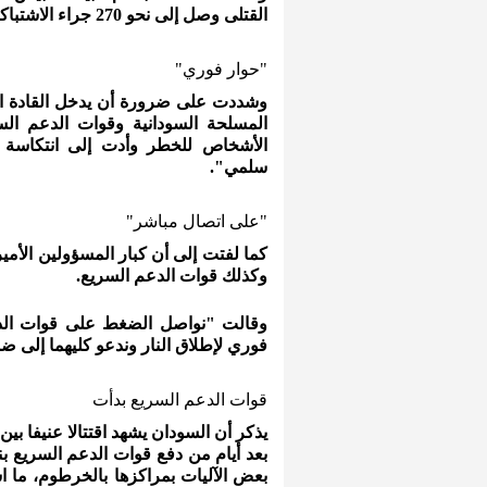
القتلى وصل إلى نحو 270 جراء الاشتباكات المستمرة بين الجيش وقوات الدعم السريع منذ أيام.
"حوار فوري"
وشددت على ضرورة أن يدخل القادة الع
المسلحة السودانية وقوات الدعم ا
الأشخاص للخطر وأدت إلى انتكاسة 
سلمي".
"على اتصال مباشر"
كما لفتت إلى أن كبار المسؤولين الأمي
وكذلك قوات الدعم السريع.
وقالت "نواصل الضغط على قوات الدع
فوري لإطلاق النار وندعو كليهما إلى ضم
قوات الدعم السريع بدأت
يذكر أن السودان يشهد اقتتالا عنيفا بين
بعض الآليات بمراكزها بالخرطوم، ما ا