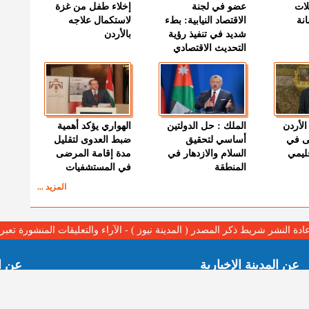
لات
عضو في لجنة
إخلاء طفل من غزة
نة
الاقتصاد النيابية: بطء
لاستكمال علاجه
شديد في تنفيذ رؤية
بالأردن
التحديث الاقتصادي
الأردن
الملك : حل الدولتين
الهواري يؤكد أهمية
ى في
أساسي لتحقيق
ضبط العدوى لتقليل
قليمي
السلام والازدهار في
مدة إقامة المرضى
المنطقة
في المستشفيات
المزيد ...
عادة النشر شريط ذكر المصدر ( المدينة نيوز ) - الآراء والتعليقات المنشورة تع
عن المدينة الإخبارية
عن ا
المدينة الإخبارية صحيفة الكترونية شاملة تابعة لشركة قنوات
اتصل ب
البث الاردنية تنقل الاخبار المحلية الأردنية وأخبار فلسطين وأبرز
الهيكل