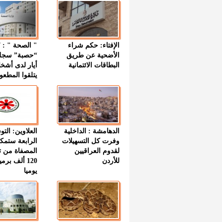
الإفتاء: حكم شراء
الأضحية عن طريق
“حصبة” سجل
البطاقات الائتمانية
أيار لدى أشخ
يتلقوا المطعو
الدهامشة : الداخلية
العلاوين: الت
وفرت كل التسهيلات
الرابعة ستمك
لقدوم العراقيين
المصفاة من ت
للأردن
120 ألف بر
يوميا