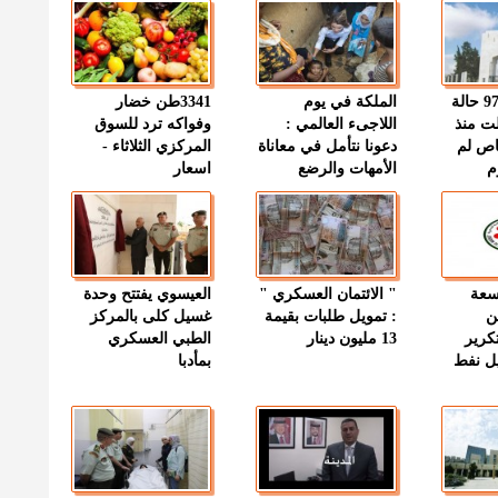
" الصحة " : 97 حالة
الملكة في يوم
3341طن خضار
ت منذ
اللاجىء العالمي :
وفواكه ترد للسوق
اص لم
دعونا نتأمل في معاناة
المركزي الثلاثاء -
م
الأمهات والرضع
اسعار
وسعة
" الائتمان العسكري "
العيسوي يفتتح وحدة
ن
: تمويل طلبات بقيمة
غسيل كلى بالمركز
كرير
13 مليون دينار
الطبي العسكري
ميل نفط
بمأدبا