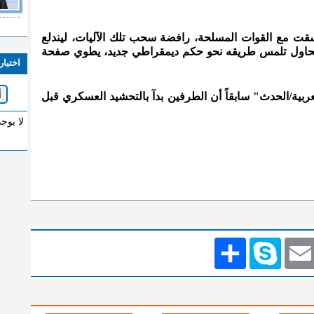
سقت مع القوات المسلحة، رافضة سحب تلك الآليات، ليندلع
تال لاحقاً في بلد لا يزال منذ 2019 يحاول تلمس طريقه نحو حكم ديمقراطي جديد، يطوي صفحة
اختيار
ربية/الحدث" سابقاً أن الطرفين بدآ بالتحشيد العسكري قبل
لا يوج
Emai
Skype
انشر