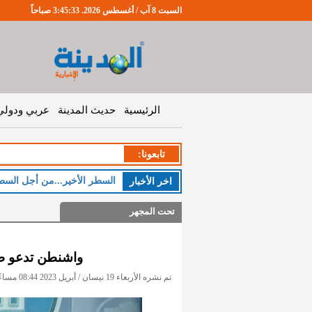
السبت 8 آب / أغسطس 2026. 3:45:34 صباحاً
الرئيسية
حديث المدينة
عربي ودولي
تابعونا:
السطر الأخير...من أجل السط
اخر اﻷخبار
تحت المجهر
واشنطن تدعو طر
تم نشره الأربعاء 19 نيسان / أبريل 2023 08:44 مساءً