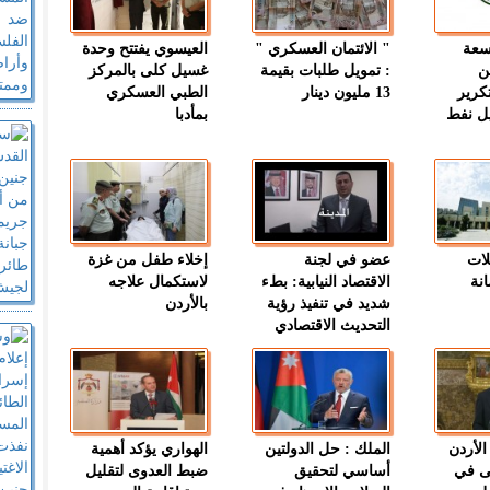
وسعة
" الائتمان العسكري "
العيسوي يفتتح وحدة
ن
: تمويل طلبات بقيمة
غسيل كلى بالمركز
كرير
13 مليون دينار
الطبي العسكري
ميل نفط
بمأدبا
لات
عضو في لجنة
إخلاء طفل من غزة
نة
الاقتصاد النيابية: بطء
لاستكمال علاجه
شديد في تنفيذ رؤية
بالأردن
التحديث الاقتصادي
الأردن
الملك : حل الدولتين
الهواري يؤكد أهمية
ى في
أساسي لتحقيق
ضبط العدوى لتقليل