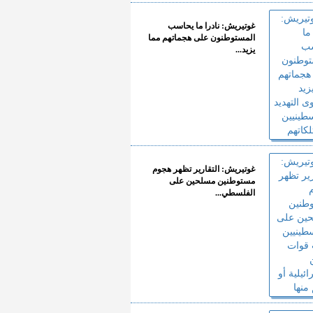
غوتيريش: نادرا ما يحاسب
المستوطنون على هجماتهم مما
يزيد...
غوتيريش: التقارير تظهر هجوم
مستوطنين مسلحين على
الفلسطي...