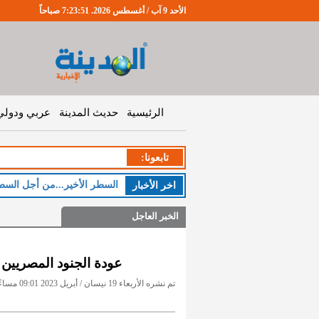
الأحد 9 آب / أغسطس 2026. 7:23:52 صباحاً
الرئيسية
حديث المدينة
عربي ودولي
تابعونا:
السطر الأخير...من أجل السط
اخر اﻷخبار
الخبر العاجل
عودة الجنود المصريين 
تم نشره الأربعاء 19 نيسان / أبريل 2023 09:01 مساءً