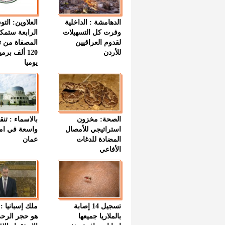
الدهامشة : الداخلية
العلاوين: الت
وفرت كل التسهيلات
الرابعة ستمك
لقدوم العراقيين
المصفاة من ت
للأردن
120 ألف بر
يوميا
الصحة: مخزون
بالاسماء : تنق
استراتيجي للأمصال
واسعة في اما
المضادة للدغات
عمان
الأفاعي
تسجيل 14 إصابة
ملك إسبانيا : 
بالملاريا جميعها
هو حجر الرح