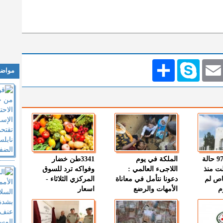
Emai
Skype
انشر
مواضي
" الصحة " : 97 حالة
الملكة في يوم
3341طن خضار
ت منذ
اللاجىء العالمي :
وفواكه ترد للسوق
اص لم
دعونا نتأمل في معاناة
المركزي الثلاثاء -
م
الأمهات والرضع
اسعار