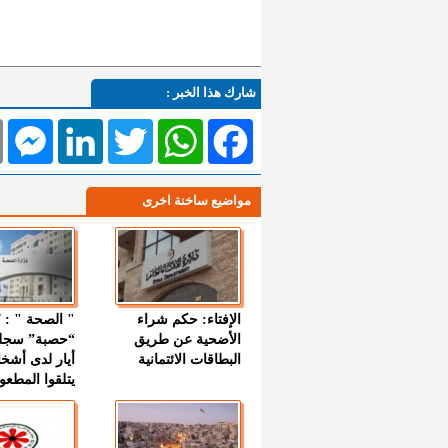
شارك هذا الخبر :
l
Messenger
LinkedIn
Twitter
WhatsApp
Facebook
مواضيع ساخنة اخرى
الإفتاء: حكم شراء
الأضحية عن طريق
“حصبة” سجل
البطاقات الائتمانية
أيار لدى أشخ
يتلقوا المطعو