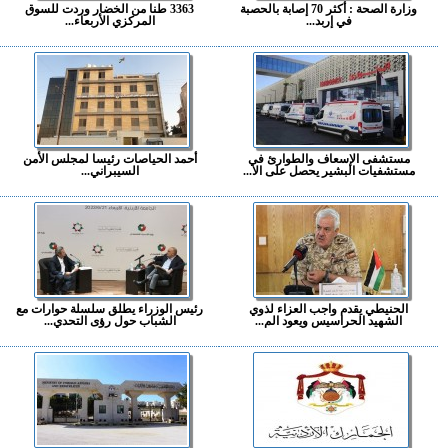
وزارة الصحة : أكثر 70 إصابة بالحصبة
3363 طنا من الخضار وردت للسوق
في إربد...
المركزي الأربعاء...
مستشفى الإسعاف والطوارئ في
أحمد الحياصات رئيسا لمجلس الأمن
مستشفيات البشير يحصل على الا...
السيبراني...
الحنيطي يقدم واجب العزاء لذوي
رئيس الوزراء يطلق سلسلة حوارات مع
الشهيد الحراسيس ويعود الم...
الشباب حول رؤى التحدي...