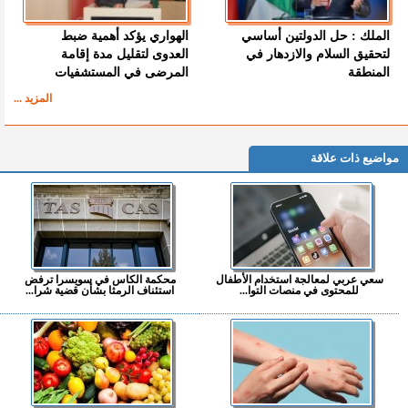
الملك : حل الدولتين أساسي
الهواري يؤكد أهمية ضبط
لتحقيق السلام والازدهار في
العدوى لتقليل مدة إقامة
المنطقة
المرضى في المستشفيات
المزيد ...
مواضيع ذات علاقة
سعي عربي لمعالجة استخدام الأطفال
محكمة الكاس في سويسرا ترفض
للمحتوى في منصات التوا...
استئناف الرمثا بشأن قضية شرا...