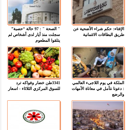
الإفتاء: حكم شراء الأضحية عن
" الصحة " : 97 حالة “حصبة”
طريق البطاقات الائتمانية
سجلت منذ أيار لدى أشخاص لم
يتلقوا المطعوم
الملكة في يوم اللاجىء العالمي
3341طن خضار وفواكه ترد
: دعونا نتأمل في معاناة الأمهات
للسوق المركزي الثلاثاء - اسعار
والرضع