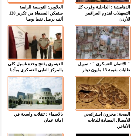
الدهامشة : الداخلية وفرت كل
العلاوين: التوسعة الرابعة
التسهيلات لقدوم العراقيين
ستمكن المصفاة من تكرير 120
للأردن
ألف برميل نفط يوميا
" الائتمان العسكري " : تمويل
العيسوي يفتتح وحدة غسيل كلى
طلبات بقيمة 13 مليون دينار
بالمركز الطبي العسكري بمأدبا
الصحة: مخزون استراتيجي
بالاسماء : تنقلات واسعة في
للأمصال المضادة للدغات
امانة عمان
الأفاعي