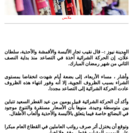
ملابس
المدينة نيوز :– قال نقيب تجار الألبسة والأقمشة والأحذية، سلطان
علّان، إن الحركة الشرائية آخذة في التصاعد منذ بداية النصف
الثاني من شهر رمضان المبارك.
وأشار ، مساء الأربعاء، إلى بضعة أيام شهدت انخفاضا بمستوى
الشراء بسبب الظروف الجوية، إلا أنه وفور انتهاء هذه الظروف
عادت الحركة الشرائية إلى التصاعد مجددا.
وأكد أن الحركة الشرائية قبيل يومين من عيد الفطر السعيد تتباين
بين متوسطة وجيدة، منوها بأن الأسعار مستقرة والتنوع موجود
في البضائع خاصة فيما يتعلق بالألبسة والأحذية وألعاب الأطفال.
وتوقع أن يختزل أثر صرف رواتب العاملين في القطاع العام مبكرا
على اليومين المقبلين فقط ، وفق هلا اخبار .