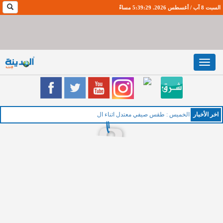
السبت 8 آب / أغسطس 2026. 5:39:30 مساءً
Toggle
navigation
اخر اﻷخبار
الخميس : طقس صيفي معتدل اثناء النهار و