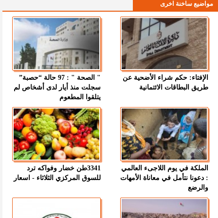
مواضيع ساخنة اخرى
الإفتاء: حكم شراء الأضحية عن
" الصحة " : 97 حالة “حصبة”
طريق البطاقات الائتمانية
سجلت منذ أيار لدى أشخاص لم
يتلقوا المطعوم
الملكة في يوم اللاجىء العالمي
3341طن خضار وفواكه ترد
: دعونا نتأمل في معاناة الأمهات
للسوق المركزي الثلاثاء - اسعار
والرضع