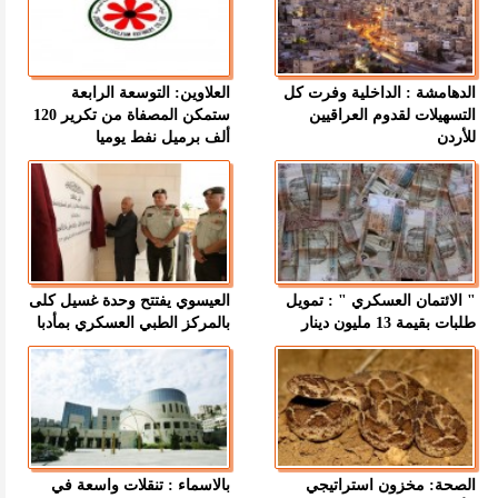
الدهامشة : الداخلية وفرت كل
العلاوين: التوسعة الرابعة
التسهيلات لقدوم العراقيين
ستمكن المصفاة من تكرير 120
للأردن
ألف برميل نفط يوميا
" الائتمان العسكري " : تمويل
العيسوي يفتتح وحدة غسيل كلى
طلبات بقيمة 13 مليون دينار
بالمركز الطبي العسكري بمأدبا
الصحة: مخزون استراتيجي
بالاسماء : تنقلات واسعة في