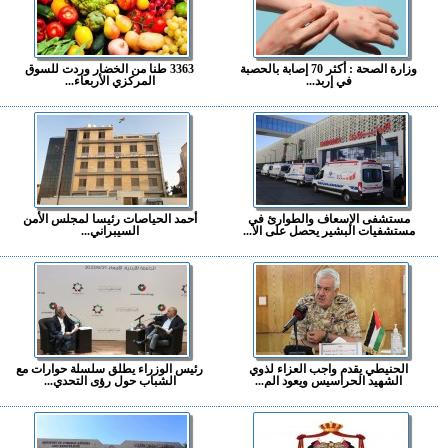
وزارة الصحة : أكثر 70 إصابة بالحصبة
3363 طنا من الخضار وردت للسوق
في إربد...
المركزي الأربعاء...
مستشفى الإسعاف والطوارئ في
أحمد الحياصات رئيسا لمجلس الأمن
مستشفيات البشير يحصل على الا...
السيبراني...
الحنيطي يقدم واجب العزاء لذوي
رئيس الوزراء يطلق سلسلة حوارات مع
الشهيد الحراسيس ويعود الم...
الشباب حول رؤى التحدي...