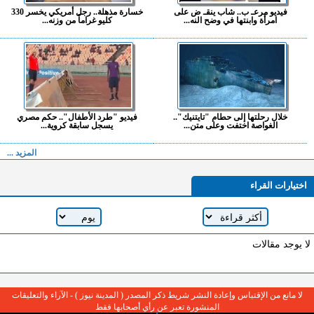
فيديو مرعـ ب.. شاب ينقـ ض على
خسارة مذهلة.. رجل أمريكي يخسر 330
امرأة وابنتها في وضح النه...
كليو غراماً من وزنه...
خلال رحلتها إلى حطام "تايتنيك"..
فيديو "طرد الأطفال".. حكم مصري
الغواصة اختفت وعلى متن...
يسجل سابقة كروية...
المزيد ...
اختيارات القراء
لا يوجد مقالات
لا مانع من الإقتباس وإعادة النشر شريط ذكر المصدر ( المدينة نيوز ) - الآراء والتعليقات
المنشورة تعبر عن رأي أصحابها فقط