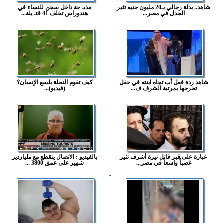
شاهد.. بدلة رجالي بـ20 مليون جنيه تثير
مذبـ حة داخل سجن للنساء في
الجدل في مصر...
هندوراس تخلف 41 قتـ يلة...
شاهد ردة فعل أب تجاه ابنته في حفل
كيف تقوم النحلة بلسع الإنسان؟
تخرجها بمرتبة الشرف ف...
(فيديو)...
عبارة على قبر قاتل نيرة أشرف تثير
بالفيديو : الاتصال ينقطع مع ملياردير
غضباً واسعاً في مصر...
شهير على عمق 3800 ...