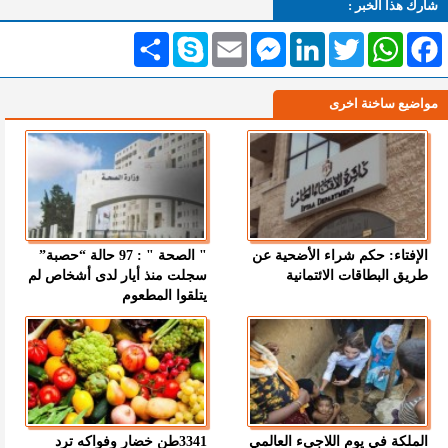
شارك هذا الخبر :
Facebook
WhatsApp
Twitter
LinkedIn
Messenger
Email
Skype
انشر
مواضيع ساخنة اخرى
الإفتاء: حكم شراء الأضحية عن
" الصحة " : 97 حالة “حصبة”
طريق البطاقات الائتمانية
سجلت منذ أيار لدى أشخاص لم
يتلقوا المطعوم
الملكة في يوم اللاجىء العالمي
3341طن خضار وفواكه ترد