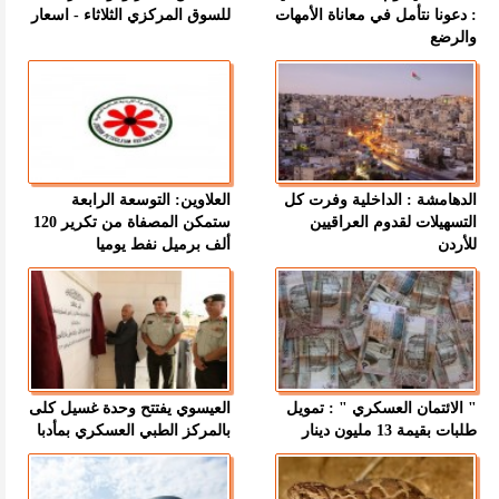
: دعونا نتأمل في معاناة الأمهات
للسوق المركزي الثلاثاء - اسعار
والرضع
الدهامشة : الداخلية وفرت كل
العلاوين: التوسعة الرابعة
التسهيلات لقدوم العراقيين
ستمكن المصفاة من تكرير 120
للأردن
ألف برميل نفط يوميا
" الائتمان العسكري " : تمويل
العيسوي يفتتح وحدة غسيل كلى
طلبات بقيمة 13 مليون دينار
بالمركز الطبي العسكري بمأدبا