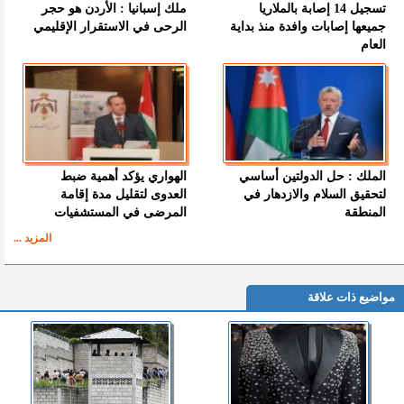
تسجيل 14 إصابة بالملاريا
ملك إسبانيا : الأردن هو حجر
جميعها إصابات وافدة منذ بداية
الرحى في الاستقرار الإقليمي
العام
الملك : حل الدولتين أساسي
الهواري يؤكد أهمية ضبط
لتحقيق السلام والازدهار في
العدوى لتقليل مدة إقامة
المنطقة
المرضى في المستشفيات
المزيد ...
مواضيع ذات علاقة