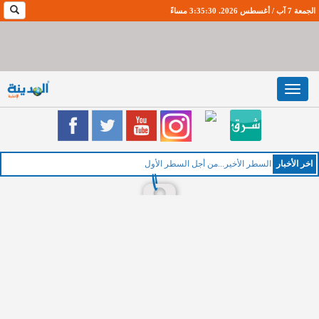
الجمعة 7 آب / أغسطس 2026. 3:35:31 مساءً
Toggle
navigation
اخر اﻷخبار
السطر الأخير...من أجل السطر الأول