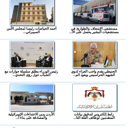
مستشفى الإسعاف والطوارئ في
أحمد الحياصات رئيسا لمجلس الأمن
مستشفيات البشير يحصل على الا...
السيبراني...
الحنيطي يقدم واجب العزاء لذوي
رئيس الوزراء يطلق سلسلة حوارات مع
الشهيد الحراسيس ويعود الم...
الشباب حول رؤى التحدي...
رابط إلكتروني لتدقيق بيانات
الأردن يدين الاعتداءات الإسرائيلية
المتقدمين لوظائف الفئة الثا...
والمصادقة على بناء أ...