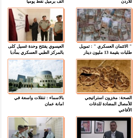
للأردن
ألف برميل نفط يوميا
" الائتمان العسكري " : تمويل
العيسوي يفتتح وحدة غسيل كلى
طلبات بقيمة 13 مليون دينار
بالمركز الطبي العسكري بمأدبا
الصحة: مخزون استراتيجي
بالاسماء : تنقلات واسعة في
للأمصال المضادة للدغات
امانة عمان
الأفاعي