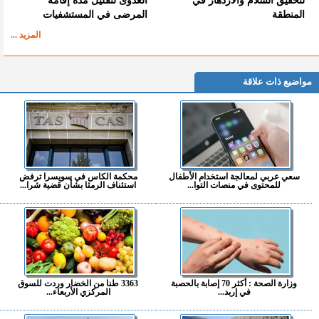
لتحقيق السلام والازدهار في
العدوى لتقليل مدة إقامة
المنطقة
المرضى في المستشفيات
المزيد ...
مواضيع ذات علاقة
سعي عربي لمعالجة استخدام الأطفال
محكمة الكاس في سويسرا ترفض
للمحتوى في منصات التوا...
استئناف الرمثا بشأن قضية شرا...
وزارة الصحة : أكثر 70 إصابة بالحصبة
3363 طنا من الخضار وردت للسوق
في إربد...
المركزي الأربعاء...