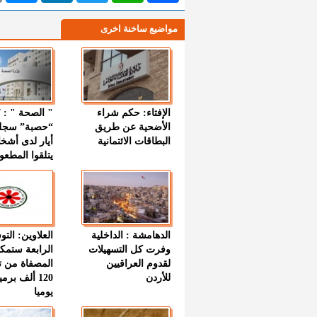
مواضيع ساخنة اخرى
الإفتاء: حكم شراء
الأضحية عن طريق
“حصبة” سجل
البطاقات الائتمانية
أيار لدى أشخ
يتلقوا المطعو
الدهامشة : الداخلية
العلاوين: الت
وفرت كل التسهيلات
الرابعة ستمك
لقدوم العراقيين
المصفاة من ت
للأردن
120 ألف بر
يوميا