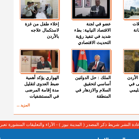
لات
عضو في لجنة
إخلاء طفل من غزة
نة
الاقتصاد النيابية: بطء
لاستكمال علاجه
شديد في تنفيذ رؤية
بالأردن
التحديث الاقتصادي
الأردن
الملك : حل الدولتين
الهواري يؤكد أهمية
ى في
أساسي لتحقيق
ضبط العدوى لتقليل
قليمي
السلام والازدهار في
مدة إقامة المرضى
المنطقة
في المستشفيات
المزيد ...
عادة النشر شريط ذكر المصدر ( المدينة نيوز ) - الآراء والتعليقات المنشورة تع