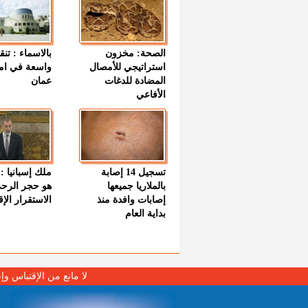
الصحة: مخزون
بالاسماء : تنق
استراتيجي للأمصال
واسعة في اما
المضادة للدغات
عمان
الأفاعي
تسجيل 14 إصابة
ملك إسبانيا : 
بالملاريا جميعها
هو حجر الرح
إصابات وافدة منذ
الاستقرار الإ
بداية العام
لا مانع من الإقتباس وإ