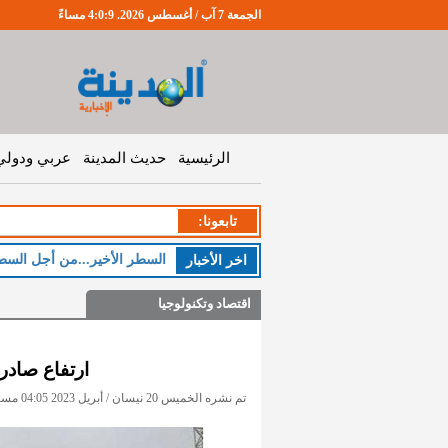
الجمعة 7 آب / أغسطس 2026. 4:0:9 مساءً
الرئيسية
حديث المدينة
عربي ودولي
تابعونا:
السطر الأخير...من أجل السط
اخر اﻷخبار
اقتصاد وتكنولوجيا
ارتفاع صادرات د
تم نشره الخميس 20 نيسان / أبريل 2023 04:05 مساءً