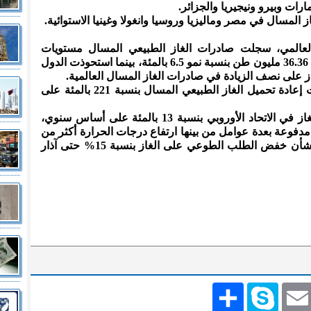
ارات وبيرو ونيجيريا والجزائر.
 المسال في مصر وماليزيا وروسيا وانغولا وغينيا الاستوائية.
العالمي، سجلت صادرات الغاز الطبيعي المسال مستويات
قياسية خلال الشهر الماضي بلغ حجمها 36.36 مليون طن بنسبة نمو 6.5 بالمئة، بينما استحوذت الدول
ز على نصف الزيادة في صادرات الغاز المسال العالمية.
وخلال الشهر الماضي، ارتفعت عمليات إعادة تحميل الغاز الطبيعي المسال بنسبة 221 بالمئة على
وأشار التقرير إلى انخفاض استهلاك الغاز في الاتحاد الأوروبي بنسبة 13 بالمئة على أساس سنوي،
ر متر مكعب، مدفوعة بعدة عوامل من بينها ارتفاع درجات الحرارة أكثر من
المعتاد، وتمديد لائحة الاتحاد الأوروبي بشأن خفض الطلب الطوعي على الغاز بنسبة 15% حتى آذار
Emai
Skype
انشر