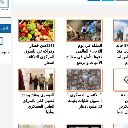
اختيار
" الصحة " : 97 حالة
الملكة في يوم
3341طن خضار
ت منذ
اللاجىء العالمي :
وفواكه ترد للسوق
لا يوج
اص لم
دعونا نتأمل في معاناة
المركزي الثلاثاء -
م
الأمهات والرضع
اسعار
وسعة
" الائتمان العسكري "
العيسوي يفتتح وحدة
ن
: تمويل طلبات بقيمة
غسيل كلى بالمركز
كرير
13 مليون دينار
الطبي العسكري
ميل نفط
بمأدبا