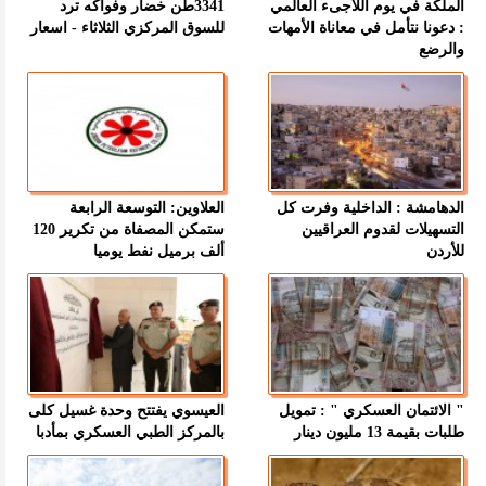
الملكة في يوم اللاجىء العالمي
3341طن خضار وفواكه ترد
: دعونا نتأمل في معاناة الأمهات
للسوق المركزي الثلاثاء - اسعار
والرضع
الدهامشة : الداخلية وفرت كل
العلاوين: التوسعة الرابعة
التسهيلات لقدوم العراقيين
ستمكن المصفاة من تكرير 120
للأردن
ألف برميل نفط يوميا
" الائتمان العسكري " : تمويل
العيسوي يفتتح وحدة غسيل كلى
طلبات بقيمة 13 مليون دينار
بالمركز الطبي العسكري بمأدبا