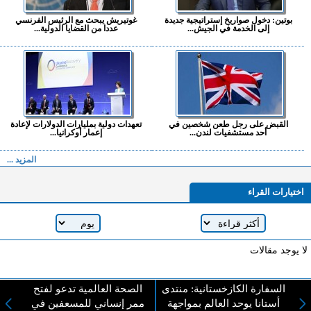
بوتين: دخول صواريخ إستراتيجية جديدة
غوتيريش يبحث مع الرئيس الفرنسي
إلى الخدمة في الجيش...
عددا من القضايا الدولية...
القبض على رجل طعن شخصين في
تعهدات دولية بمليارات الدولارات لإعادة
أحد مستشفيات لندن...
إعمار أوكرانيا...
المزيد ...
اختيارات القراء
لا يوجد مقالات
السفارة الكازخستانية: منتدى
الصحة العالمية تدعو لفتح
لا مانع من الإقتباس وإعادة النشر شريط ذكر المصدر ( المدينة نيوز ) - الآراء والتعليقات
أستانا يوحد العالم بمواجهة
ممر إنساني للمسعفين في