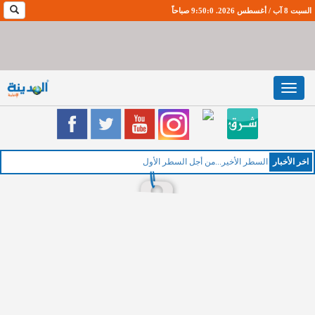
السبت 8 آب / أغسطس 2026. 9:50:1 صباحاً
Toggle
navigation
اخر اﻷخبار
السطر الأخير...من أجل السطر الأول