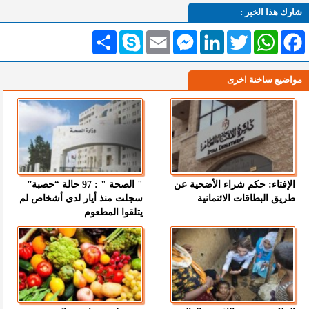
شارك هذا الخبر :
Facebook
WhatsApp
Twitter
LinkedIn
Messenger
Email
Skype
انشر
مواضيع ساخنة اخرى
الإفتاء: حكم شراء الأضحية عن
" الصحة " : 97 حالة “حصبة”
طريق البطاقات الائتمانية
سجلت منذ أيار لدى أشخاص لم
يتلقوا المطعوم