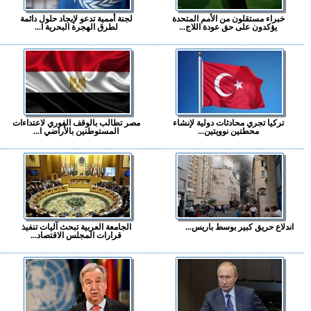
خبراء مستقلون من الأمم المتحدة
لجنة أممية تدعو لإيجاد حلول دائمة
يؤكدون على حق عودة اللاج...
لطرق الهجرة البحرية ا...
تركيا تجري محادثات دولية لإنشاء
مصر تطالب بالوقف الفوري لاعتداءات
محطتين نوويتين...
المستوطنين بالأراضي ا...
اندلاع حريق كبير بوسط باريس...
الجامعة العربية تبحث آليات تنفيذ
قرارات المجلس الاقتصاد...