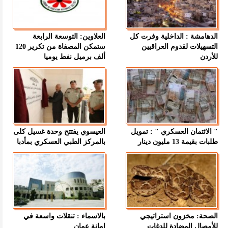
الدهامشة : الداخلية وفرت كل
العلاوين: التوسعة الرابعة
التسهيلات لقدوم العراقيين
ستمكن المصفاة من تكرير 120
للأردن
ألف برميل نفط يوميا
" الائتمان العسكري " : تمويل
العيسوي يفتتح وحدة غسيل كلى
طلبات بقيمة 13 مليون دينار
بالمركز الطبي العسكري بمأدبا
الصحة: مخزون استراتيجي
بالاسماء : تنقلات واسعة في
للأمصال المضادة للدغات
امانة عمان