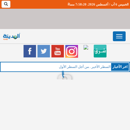
الخميس 6 آب / أغسطس 2026. 7:58:21 مساءً
Toggle
navigation
اخر اﻷخبار
السطر الأخير...من أجل السطر الأول