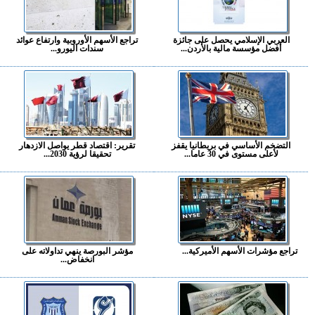
العربي الإسلامي يحصل على جائزة
تراجع الأسهم الأوروبية وارتفاع عوائد
أفضل مؤسسة مالية بالأردن...
سندات اليورو...
التضخم الأساسي في بريطانيا يقفز
تقرير: اقتصاد قطر يواصل الازدهار
لأعلى مستوى في 30 عاما...
تحقيقا لرؤية 2030...
تراجع مؤشرات الأسهم الأميركية...
مؤشر البورصة ينهي تداولاته على
انخفاض...