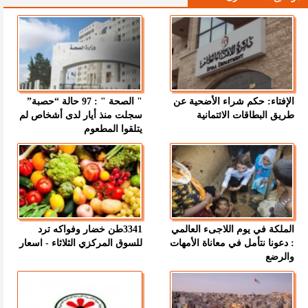
الإفتاء: حكم شراء الأضحية عن
" الصحة " : 97 حالة “حصبة”
طريق البطاقات الائتمانية
سجلت منذ أيار لدى أشخاص لم
يتلقوا المطعوم
الملكة في يوم اللاجىء العالمي
3341طن خضار وفواكه ترد
: دعونا نتأمل في معاناة الأمهات
للسوق المركزي الثلاثاء - اسعار
والرضع