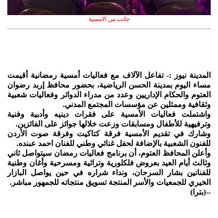
جانب من الامسية
المدينة نيوز :- تفاعل الآلاف مع فعاليات أمسية رمضانية أقيمت
مساء اليوم بمدينة الحسن الرياضية، بحضور محافظ إربد رضوان
العتوم والحكام الإداريين وعدد من مدراء الدوائر وفعاليات شعبية
وثقافية وممثلين عن مؤسسات المجتمع المدني.
واشتملت فعاليات الأمسية على فقرات دينيه وأدبية وفنية
وترفيهية للأطفال ومسابقات وزعت خلالها جوائز على الفائزين.
وشارك في تقديم الأمسية فرقة كتاكيت وفرقة صوت الأردن
للفنون الشعبية بالإضافة لحفل غنائي وطني للفنان احمد عبنده.
وأعلن المحافظ العتوم، أن برنامج فعاليات رمضان سيتواصل ثاني
وثالث أيام العيد بعروض فلكلورية وتراثية ومسرحية وأغان وطنية
للفنانين بشار السرحان، ونداء شراره في حين يواصل البازار
الخيري للجمعيات والأسر المنتجة تسويق منتجاته للجمهور مباشر.
--(بترا)