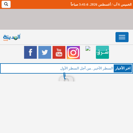
الخميس 6 آب / أغسطس 2026. 3:41:7 صباحاً
Toggle
navigation
اخر اﻷخبار
السطر الأخير...من أجل السطر الأول