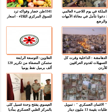
الملكة في يوم اللاجىء العالمي
3341طن خضار وفواكه ترد
: دعونا نتأمل في معاناة الأمهات
للسوق المركزي الثلاثاء - اسعار
والرضع
الدهامشة : الداخلية وفرت كل
العلاوين: التوسعة الرابعة
التسهيلات لقدوم العراقيين
ستمكن المصفاة من تكرير 120
للأردن
ألف برميل نفط يوميا
" الائتمان العسكري " : تمويل
العيسوي يفتتح وحدة غسيل كلى
طلبات بقيمة 13 مليون دينار
بالمركز الطبي العسكري بمأدبا