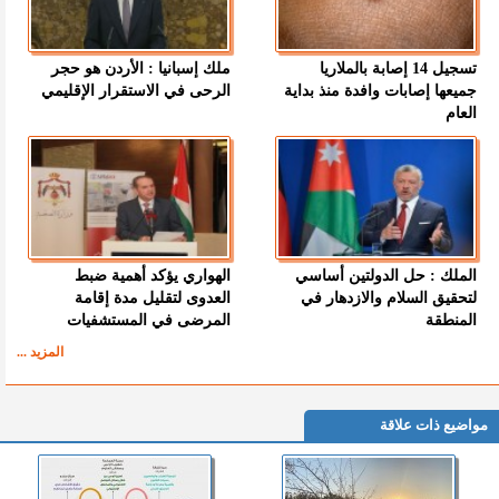
تسجيل 14 إصابة بالملاريا
ملك إسبانيا : الأردن هو حجر
جميعها إصابات وافدة منذ بداية
الرحى في الاستقرار الإقليمي
العام
الملك : حل الدولتين أساسي
الهواري يؤكد أهمية ضبط
لتحقيق السلام والازدهار في
العدوى لتقليل مدة إقامة
المنطقة
المرضى في المستشفيات
المزيد ...
مواضيع ذات علاقة