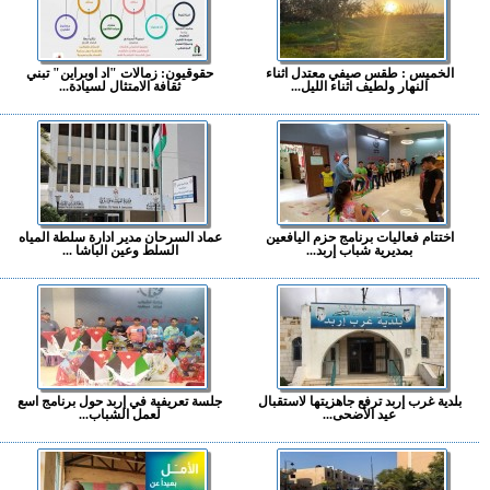
الخميس : طقس صيفي معتدل اثناء
حقوقيون: زمالات "اد اوبراين" تبني
النهار ولطيف اثناء الليل...
ثقافة الامتثال لسيادة...
اختتام فعاليات برنامج حزم اليافعين
عماد السرحان مدير ادارة سلطة المياه
بمديرية شباب إربد...
السلط وعين الباشا ...
بلدية غرب إربد ترفع جاهزيتها لاستقبال
جلسة تعريفية في إربد حول برنامج اسع
عيد الأضحى...
لعمل الشباب...