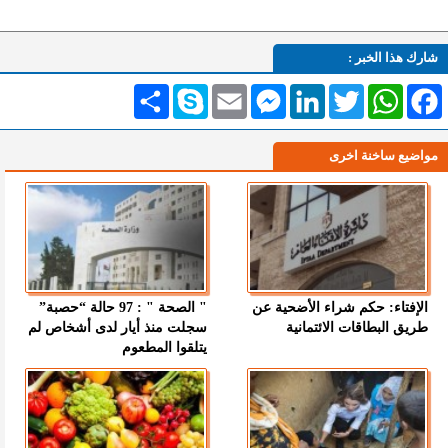
شارك هذا الخبر :
Facebook
WhatsApp
Twitter
LinkedIn
Messenger
Email
Skype
انشر
مواضيع ساخنة اخرى
الإفتاء: حكم شراء الأضحية عن
" الصحة " : 97 حالة “حصبة”
طريق البطاقات الائتمانية
سجلت منذ أيار لدى أشخاص لم
يتلقوا المطعوم