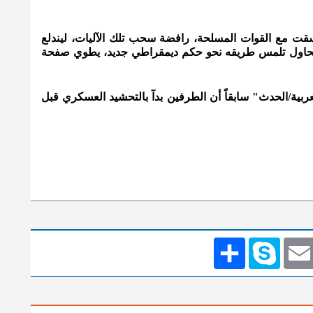
سقت مع القوات المسلحة، رافضة سحب تلك الآليات، ليندلع
تال لاحقاً في بلد لا يزال منذ 2019 يحاول تلمس طريقه نحو حكم ديمقراطي جديد، يطوي صفحة
ربية/الحدث" سابقاً أن الطرفين بدآ بالتحشيد العسكري قبل
Emai
Skype
انشر