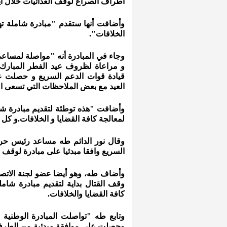
أطراف الصراع لوقف العدائيات خلال أيا
وأضافت أنها ستقدم "مبادرة شاملة ته
الخلافات".
وجاء في المبادرة أنه "مواصلة لمساعي 
و مراعاة لظروف عيد الفطر المبارك،
قيادة قوات الدعم السريع و حصلت عل
العيد مع بعض الملاحظات التي تسعى الم
وأضافت "هذه توطئة لتقديم مبادرة شام
لمعالجة كافة القضايا و الخلافات.و كل عا
وقال نور الدائم طه مساعد رئيس ح
السريع وافقا مبدئيا على مبادرة لوقف ال
وأضاف طه، وهو أيضا عضو لجنة الاتصال 
وقف القتال بداية لتقديم مبادرة شامل
كافة القضايا والخلافات.
وتابع طه "تواصلت المبادرة الوطنية
وحصلت على موافقة مبدئية من الطرفين