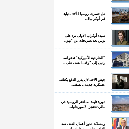
هل خسرت روسيا 4 آلاف دبابة
في أوكرانيا؟...
سيدة أوكرانيا الأولى ترد على
بوتين بعد تصريحاته عن "يهو...
"الخارجية الأميركية" تدعو اسـ
رائيل إلى "وقف العنف على ...
جيش الاحتـ لال يقرر الدفع بكتائب
عسكرية جديدة بالضفة...
دورية تابعة لفـ اغنر الروسية في
مالي تحتجز 21 موريتانيا...
وينسلاند: ندين أعمال العنف ضد
الفلسـ طينيين ونطالب إسرا...