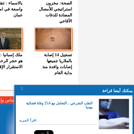
الصحة: مخزون
بالاسماء : تنق
استراتيجي للأمصال
واسعة في اما
المضادة للدغات
عمان
الأفاعي
تسجيل 14 إصابة
ملك إسبانيا : 
بالملاريا جميعها
هو حجر الرح
إصابات وافدة منذ
الاستقرار الإ
بداية العام
X
يمكنك أيضا قراءة
لا مانع من الإقتباس وإ
الطب الشرعي .. التعامل مع 25.6 وفاة قضائية
يوميا
اقرأ المزيد