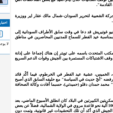
القادمة".
كة الشعبية لتحرير السودان–شمال مالك عقار اير ووزيرة
اختيار
ونيو غوتيريش قد دعا في وقت سابق الأطراف السودانية إلى
ل بمناسبة عيد الفطر للسماح للمدنيين المحاصرين في مناطق
لا يوج
ب المتحدث باسمه على تويتر إن هناك إجماعا على إدانة
ى وقف الاشتباكات المستمرة بين الجيش وقوات الدعم السريع
ت، الخميس، عشية عيد الفطر في الخرطوم، فيما أكّد قائد
ن رفضه "أيّ حديث في السياسة" مع حليفه السابق الذي أصبح
ع" محمد حمدان دقلو (حميدتي)، حسبما أفادت وكالة الصحافة
سكريتين الكبيرتين في البلاد كان انطلق الأسبوع الماضي، بعد
أيام من دفع قوات الدعم السريع بنحو 100 آلية نحو قاعدة مروي في الولاية الشمالية، فضلاً عن بعض
 الجيش الذي أكد أن تلك التحشيدات غير قانونية، وتمت دون