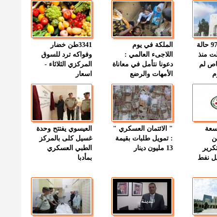
" الصحة " : 97 حالة
الملكة في يوم
3341طن خضار
ت منذ
اللاجىء العالمي :
وفواكه ترد للسوق
اص لم
دعونا نتأمل في معاناة
المركزي الثلاثاء -
م
الأمهات والرضع
اسعار
وسعة
" الائتمان العسكري "
العيسوي يفتتح وحدة
ن
: تمويل طلبات بقيمة
غسيل كلى بالمركز
كرير
13 مليون دينار
الطبي العسكري
ميل نفط
بمأدبا