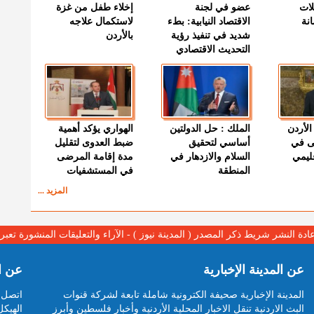
لات
عضو في لجنة
إخلاء طفل من غزة
نة
الاقتصاد النيابية: بطء
لاستكمال علاجه
شديد في تنفيذ رؤية
بالأردن
التحديث الاقتصادي
الأردن
الملك : حل الدولتين
الهواري يؤكد أهمية
ى في
أساسي لتحقيق
ضبط العدوى لتقليل
قليمي
السلام والازدهار في
مدة إقامة المرضى
المنطقة
في المستشفيات
المزيد ...
عادة النشر شريط ذكر المصدر ( المدينة نيوز ) - الآراء والتعليقات المنشورة تع
عن المدينة الإخبارية
عن ا
المدينة الإخبارية صحيفة الكترونية شاملة تابعة لشركة قنوات
اتصل ب
البث الاردنية تنقل الاخبار المحلية الأردنية وأخبار فلسطين وأبرز
الهيكل