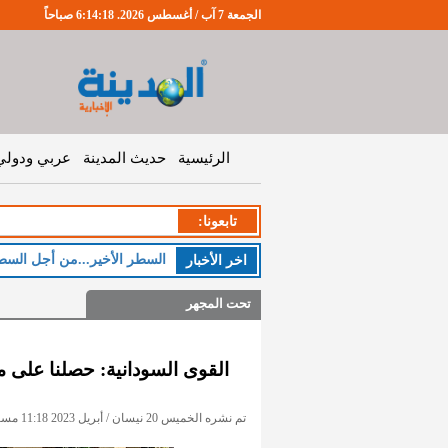
الجمعة 7 آب / أغسطس 2026. 6:14:19 صباحاً
الرئيسية
حديث المدينة
عربي ودولي
تابعونا:
السطر الأخير...من أجل السط
اخر اﻷخبار
تحت المجهر
القوى السودانية: حصلنا على م
تم نشره الخميس 20 نيسان / أبريل 2023 11:18 مساءً