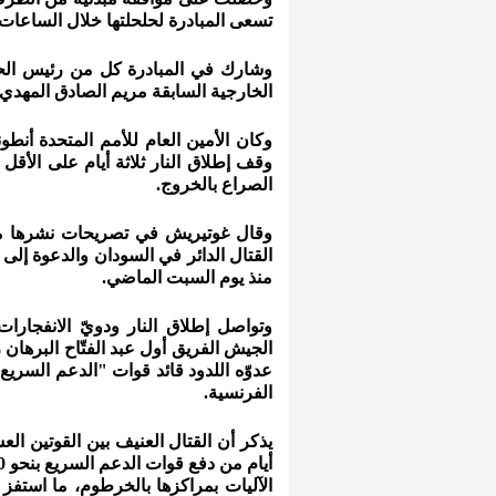
تسعى المبادرة لحلحلتها خلال الساعات 
وشارك في المبادرة كل من رئيس الحر
الخارجية السابقة مريم الصادق المهدي.
وكان الأمين العام للأمم المتحدة أنط
وقف إطلاق النار ثلاثة أيام على الأق
الصراع بالخروج.
وقال غوتيريش في تصريحات نشرها مكت
القتال الدائر في السودان والدعوة إل
منذ يوم السبت الماضي.
وتواصل إطلاق النار ودويّ الانفجارا
الجيش الفريق أول عبد الفتّاح البرها
عدوّه اللدود قائد قوات "الدعم السري
الفرنسية.
يذكر أن القتال العنيف بين القوتين الع
الآليات بمراكزها بالخرطوم، ما استفز