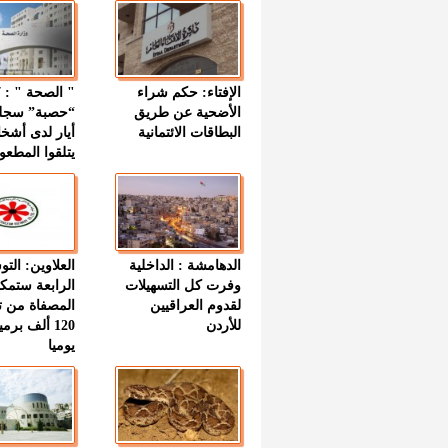
الإفتاء: حكم شراء
الأضحية عن طريق
“حصبة” سجل
البطاقات الائتمانية
أيار لدى أشخ
يتلقوا المطعو
الدهامشة : الداخلية
العلاوين: الت
وفرت كل التسهيلات
الرابعة ستمك
لقدوم العراقيين
المصفاة من ت
للأردن
120 ألف بر
يوميا