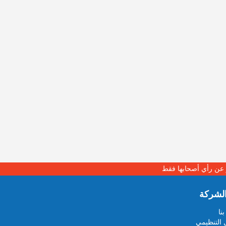
بر عن رأي أصحابها فقط
لشركة
نا
 التنظيمي