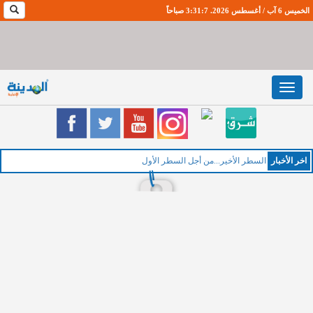
الخميس 6 آب / أغسطس 2026. 3:31:8 صباحاً
Toggle
navigation
اخر اﻷخبار
السطر الأخير...من أجل السطر الأول