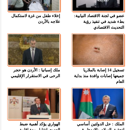
عضو في لجنة الاقتصاد النيابية:
إخلاء طفل من غزة لاستكمال
بطء شديد في تنفيذ رؤية
علاجه بالأردن
التحديث الاقتصادي
تسجيل 14 إصابة بالملاريا
ملك إسبانيا : الأردن هو حجر
جميعها إصابات وافدة منذ بداية
الرحى في الاستقرار الإقليمي
العام
الملك : حل الدولتين أساسي
الهواري يؤكد أهمية ضبط
لتحقيق السلام والازدهار في
العدوى لتقليل مدة إقامة