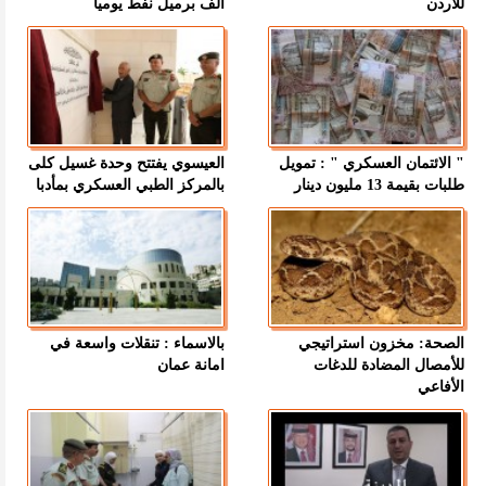
للأردن
ألف برميل نفط يوميا
" الائتمان العسكري " : تمويل
العيسوي يفتتح وحدة غسيل كلى
طلبات بقيمة 13 مليون دينار
بالمركز الطبي العسكري بمأدبا
الصحة: مخزون استراتيجي
بالاسماء : تنقلات واسعة في
للأمصال المضادة للدغات
امانة عمان
الأفاعي