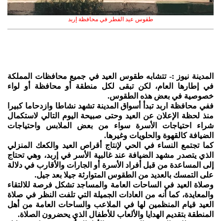
طقوس عيد الفطر في محافظة إربد
المدينة نيوز :- تتشابه طقوس العيد في جميع محافظات المملكة
في إطارها العام، لكن تبقى لكل منطقة أو محافظة أو لواء
خصوصية في بعض هذه الطقوس.
ففي محافظة اربد تبدأ أسواق المدينة تشهد نشاطا وازدحاما كبيرا
منذ لحظة الإعلان عن العيد وحتى صبيحة اليوم التالي لاستكمال
شراء احتياجات الأسرة سواء من بعض الملابس واحتياجات
الضيافة كالقهوة والحلويات وغيرها.
كما تجتمع النساء في الحي لإنتاج أقراص العيد والكعك المنزلي
الذي يتصدر مشهد الضيافة عند غالبية الأسر في إربد، وهي تحتاج
إلى المساعدة من قبل أفراد الأسرة أو الجارات والأقارب في دلالة
على التمسك بالعديد من الطقوس المتوارثة جيلا بعد جيل.
وصلاة العيد في الساحات العامة والمساجد تشكل فرصة للالتقاء
والمعايدة، كما أنه من العادات الجميلة التي تلفت النظر في صلاة
العيد قيام المنظمين لها في الملاعب والساحات العامة من أهل
المنطقة بتقديم الهدايا والألعاب للأطفال الذي يحضرون الصلاة.