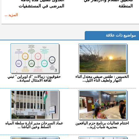
المنطقة
المرضى في المستشفيات
المزيد ...
مواضيع ذات علاقة
الخميس : طقس صيفي معتدل اثناء
حقوقيون: زمالات "اد اوبراين" تبني
النهار ولطيف اثناء الليل...
ثقافة الامتثال لسيادة...
اختتام فعاليات برنامج حزم اليافعين
عماد السرحان مدير ادارة سلطة المياه
بمديرية شباب إربد...
السلط وعين الباشا ...