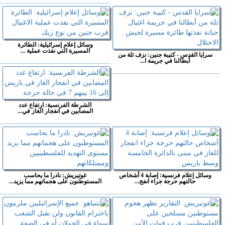
وسائل إعلام إسرائيلية: الطائرة
المسيرة التي نفذت عملية ...
سرايا القدس - كتيبة جنين: نزف ثلة من
أبطالنا في جريمة ا...
الشرطة الفرنسية: ارتفاع عدد
المصابين في انفجار الغاز في...
وسائل إعلام فرنسية: إصابة 4 أشخاص
غوتيريش: نادرا ما يحاسب
حالتهم حرجة جراء انفج...
المستوطنون على هجماتهم مما يزيد...