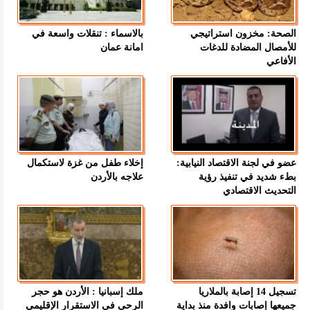
الصحة: مخزون استراتيجي
بالاسماء : تنقلات واسعة في
للأمصال المضادة للدغات
امانة عمان
الأفاعي
عضو في لجنة الاقتصاد النيابية:
إخلاء طفل من غزة لاستكمال
بطء شديد في تنفيذ رؤية
علاجه بالأردن
التحديث الاقتصادي
تسجيل 14 إصابة بالملاريا
ملك إسبانيا : الأردن هو حجر
جميعها إصابات وافدة منذ بداية
الرحى في الاستقرار الإقليمي