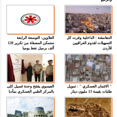
الدهامشة : الداخلية وفرت كل
العلاوين: التوسعة الرابعة
التسهيلات لقدوم العراقيين
ستمكن المصفاة من تكرير 120
للأردن
ألف برميل نفط يوميا
" الائتمان العسكري " : تمويل
العيسوي يفتتح وحدة غسيل كلى
طلبات بقيمة 13 مليون دينار
بالمركز الطبي العسكري بمأدبا