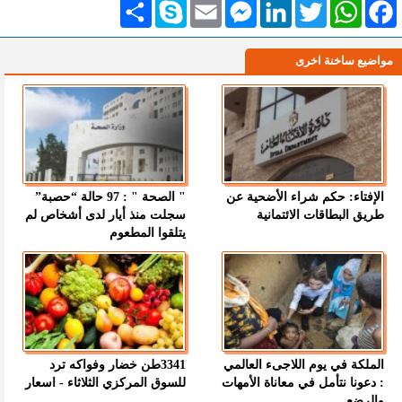
Facebook
WhatsApp
Twitter
LinkedIn
Messenger
Email
Skype
انشر
مواضيع ساخنة اخرى
الإفتاء: حكم شراء الأضحية عن
" الصحة " : 97 حالة “حصبة”
طريق البطاقات الائتمانية
سجلت منذ أيار لدى أشخاص لم
يتلقوا المطعوم
الملكة في يوم اللاجىء العالمي
3341طن خضار وفواكه ترد
: دعونا نتأمل في معاناة الأمهات
للسوق المركزي الثلاثاء - اسعار
والرضع