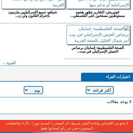
غوتيريش: التقارير تظهر هجوم
نتنياهو: جميع الإسرائيليين ملزمون
مستوطنين مسلحين على الفلسطي...
باحترام القانون ولن ن...
الصحة الفلسطينية: إصابتان برصاص
الجيش الإسرائيلي في بيت...
المزيد ...
اختيارات القراء
لا يوجد مقالات
لا مانع من الإقتباس وإعادة النشر شريط ذكر المصدر ( المدينة نيوز ) - الآراء والتعليقات
المنشورة تعبر عن رأي أصحابها فقط