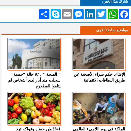
شارك هذا الخبر :
Facebook
WhatsApp
Twitter
LinkedIn
Messenger
Email
Skype
انشر
مواضيع ساخنة اخرى
الإفتاء: حكم شراء الأضحية عن
" الصحة " : 97 حالة “حصبة”
طريق البطاقات الائتمانية
سجلت منذ أيار لدى أشخاص لم
يتلقوا المطعوم
الملكة في يوم اللاجىء العالمي
3341طن خضار وفواكه ترد