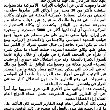
إليها، لكنه غير قادر على فهم ما يجري حقاً.
عندما وضعت كتابي عن العلاقات الإيرانية - الأميركية منذ سنوات،
استعنت بأكثر من 30 مجلداً من الوثائق التي صادرها «طلاب»
الخميني من داخل السفارة الأميركية المحتلة في طهران. وكانت
المجلدات التي نشرها «الطلاب» عبارة عن عينات منتقاة من
مجموعة ضخمة من الوثائق، وكشفت أن وكالة الاستخبارات
المركزية (سي آي إيه) لديها أكثر عن 5000 «مصدر» أو «مخبر»
عبر إيران، وأنها تتلقى تقارير على نحو منتظم عن تقريباً جميع
جوانب المشهد السياسي والاجتماعي والاقتصادي الإيراني. ومع
ذلك، لم يكن المرء بحاجة إلى خيال خصب ليدرك أن الكثير مما
يطلق عليها وثائق «شديدة السرية» حملت أصداء ما يمكن للمرء
أن يقرأه في الصحف الصادرة في طهران أو خلال زيارة عادية
للسوق الكبيرة بالمدينة. وقد جرى استغلال ختم «سري» أو «شديد
السرية» لتعزيز مكانة من وضعوا هذه الوثائق. بل الأسوأ من ذلك
أنه في الحالات التي يمكن للمرء تتبع مسار وثيقة ما من المصدر
عبر الترتيب الهرمي لجهاز صنع القرار، بدا واضحاً أن الفواصل
والتعرجات في رفع التقارير حالت دون استغلال كبار صناعي
القرار في واشنطن المعلومات المتاحة.
وكشفت هذه الوثائق، مثل الأخرى التي جرى تسريبها تواً، أمراً
آخر: أن التقارير السرية المفترضة تحمل أصداء المزاج العام
السائد إزاء القضايا المعنية.
ويعني ذلك أن التأثير العام لهذه التقارير السرية كان التأكيد على
ما كان الجميع يفترضون بالفعل أنه صحيح في ذلك الوقت. وعليه،