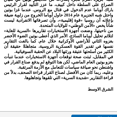
الصراع على السلطة داخل كييف، ما عزز التأييد لقرار الرئيس
باراك أوباما عدم الدخول في قتال مع الروس. عندما غزا بوتين
واحتل شبه الجزيرة عام 2014 حاول أوباما الخروج من زاوية ضيقة
بإعلانه أن روسيا «قوة إقليمية»، وأن تصرفاتها الانفرادية ليست
شأناً يخص «الأمن الوطني» للولايات المتحدة.
من ناحيتها، وضعت أجهزة الاستخبارات تقاريرها «السرية للغاية»
لتلائم تحليل أوباما الساذج، الأمر الذي أعطى بوتين الضوء الأخضر
بغزوه الثاني للأراضي الأوكرانية خلال عام. كما بالغت التقارير
نفسها في تقدير القوة العسكرية الروسية، متجاهلةً حقيقة أن
الكثير من أسلحتها عتيقة ورثتها البلاد عن الحقبة السوفياتية.
في المقابل، ثبتت صحة توقعات أجهزة الاستخبارات عندما تنبأت
بغزو بوتين العام الماضي، لكن هذا التوقع لم يدفع صناع القرار في
واشنطن نحو صياغة سياسات للتعامل مع الأزمة المرتقبة.
وعليه، ربما كان من الأفضل لصناع القرار قراءة الصحف، بدلاً من
قراءة التقارير «شديدة السرية» التي تلقوها وتجاهلوها.
الشرق الاوسط