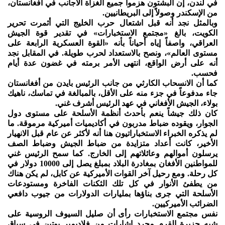
في لندن، إن البشتون هزموا جميع الغزاة الأجانب في أفغانستان،
من الإسكندر وصولاً إلى البريطانيين.
وبالمثل نجد أنه قبل اشتعال حرب الخليج التي أثمرت تحرير
الكويت، بالغ «مجتمع الاستخبارات» في تقدير قوة الجيش
العراقي، واصفاً إياه أحياناً بأنه «القوة العسكرية الرابعة على
مستوى العالم»، ونصح بالاستعداد لحرب طويلة. في المقابل نجد
أنه على أرض الواقع، انتهى الأمر برمته في غضون عدة أيام
فحسب.
كما أن الانسحاب الكارثي من جانب الرئيس بايدن من أفغانستان
جاء مدفوعاً في جزء منه على الأقل، بالمبالغة في تماسك، ناهيك
بولاء، الجيش الأفغاني في عهد الرئيس أشرف غني.
كان ذلك جيشاً ينعم بأحدث أنظمة الأسلحة على مستوى دول
الجوار، ويقوده ضباط مدربون في أكاديميات أميركية مرموقة. ما
لم يذكره الخبراء الاستخباراتيون هنا أنه لأكثر عن عام قبل الانهيار
الأخير، كانت أعداد متزايدة من ضباط الجيش وضباط الصف
يرسلون أموالهم وعائلاتهم إلى الخارج. كما سمح الرئيس غني
للمواطنين الأفغان بمغادرة البلاد بمبلغ يصل إلى 10000 دولار في
كل رحلة. ومع رحيل آخر القوات الأميركية عن كابل، لم يكن هناك
من يطفئ الأنوار في كل تلك الثكنات الفاخرة ومستودعات
الأسلحة التي جرى بناؤها بمليارات الدولارات من جيوب دافعي
الضرائب الأميركيين.
نفس مجتمع الاستخبارات رأى أن صليل السيوف الروسية على
شبه جزيرة القرم مجرد إشارات من فلاديمير بوتين في سياق