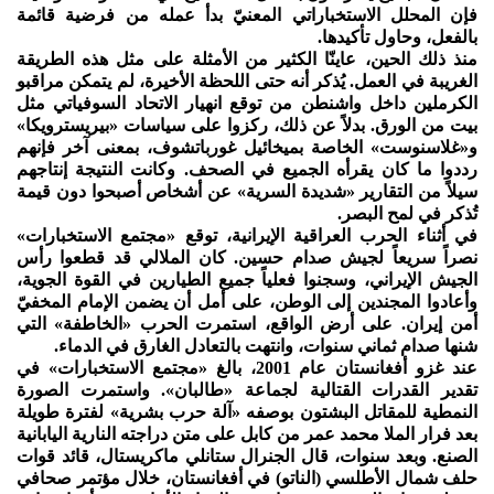
فإن المحلل الاستخباراتي المعنيّ بدأ عمله من فرضية قائمة
بالفعل، وحاول تأكيدها.
منذ ذلك الحين، عاينّا الكثير من الأمثلة على مثل هذه الطريقة
الغريبة في العمل. يُذكر أنه حتى اللحظة الأخيرة، لم يتمكن مراقبو
الكرملين داخل واشنطن من توقع انهيار الاتحاد السوفياتي مثل
بيت من الورق. بدلاً عن ذلك، ركزوا على سياسات «بيريسترويكا»
و«غلاسنوست» الخاصة بميخائيل غورباتشوف، بمعنى آخر فإنهم
رددوا ما كان يقرأه الجميع في الصحف. وكانت النتيجة إنتاجهم
سيلاً من التقارير «شديدة السرية» عن أشخاص أصبحوا دون قيمة
تُذكر في لمح البصر.
في أثناء الحرب العراقية الإيرانية، توقع «مجتمع الاستخبارات»
نصراً سريعاً لجيش صدام حسين. كان الملالي قد قطعوا رأس
الجيش الإيراني، وسجنوا فعلياً جميع الطيارين في القوة الجوية،
وأعادوا المجندين إلى الوطن، على أمل أن يضمن الإمام المخفيّ
أمن إيران. على أرض الواقع، استمرت الحرب «الخاطفة» التي
شنها صدام ثماني سنوات، وانتهت بالتعادل الغارق في الدماء.
عند غزو أفغانستان عام 2001، بالغ «مجتمع الاستخبارات» في
تقدير القدرات القتالية لجماعة «طالبان». واستمرت الصورة
النمطية للمقاتل البشتون بوصفه «آلة حرب بشرية» لفترة طويلة
بعد فرار الملا محمد عمر من كابل على متن دراجته النارية اليابانية
الصنع. وبعد سنوات، قال الجنرال ستانلي ماكريستال، قائد قوات
حلف شمال الأطلسي (الناتو) في أفغانستان، خلال مؤتمر صحافي