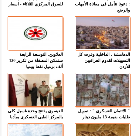
: دعونا نتأمل في معاناة الأمهات
للسوق المركزي الثلاثاء - اسعار
والرضع
الدهامشة : الداخلية وفرت كل
العلاوين: التوسعة الرابعة
التسهيلات لقدوم العراقيين
ستمكن المصفاة من تكرير 120
للأردن
ألف برميل نفط يوميا
" الائتمان العسكري " : تمويل
العيسوي يفتتح وحدة غسيل كلى
طلبات بقيمة 13 مليون دينار
بالمركز الطبي العسكري بمأدبا