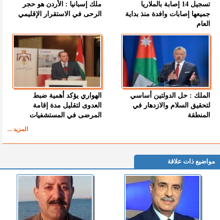
تسجيل 14 إصابة بالملاريا
ملك إسبانيا : الأردن هو حجر
جميعها إصابات وافدة منذ بداية
الرحى في الاستقرار الإقليمي
العام
الملك : حل الدولتين أساسي
الهواري يؤكد أهمية ضبط
لتحقيق السلام والازدهار في
العدوى لتقليل مدة إقامة
المنطقة
المرضى في المستشفيات
المزيد ...
مواضيع ذات علاقة