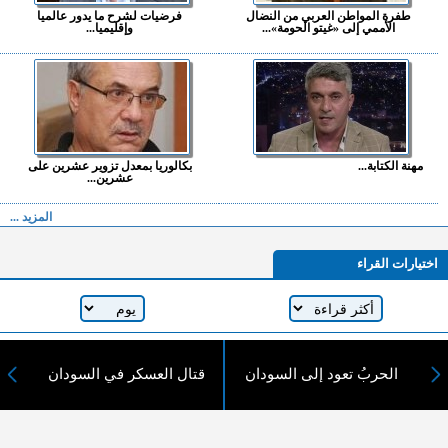
طفرة المواطن العربي من النضال
فرضيات لشرح ما يدور عالميا
الأممي إلى «غيتو الحومة»...
وإقليميا...
مهنة الكتابة...
بكالوريا بمعدل تزوير عشرين على
عشرين...
المزيد ...
اختيارات القراء
لا يوجد مقالات
الحربُ تعود إلى السودان
قتال العسكر في السودان
لا مانع من الإقتباس وإعادة النشر شريط ذكر المصدر ( المدينة نيوز ) - الآراء والتعليقات
المنشورة تعبر عن رأي أصحابها فقط