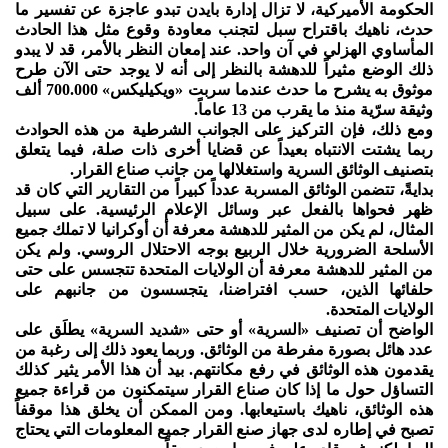
الحكومة الأميركية، لا تزال إدارة بايدن تبدو عاجزة عن تفسير ما
حدث، ناهيك باقتراح سبل لتجنب معاودة وقوع مثل هذا الحادث
المأساوي الهزلي في آن واحد. عند إمعان النظر بالأمر، قد لا يبدو
ذلك الوضع مثيراً للدهشة بالنظر إلى أنه لا يوجد حتى الآن طرح
موثوق به يشرح ما حدث عندما سربت «ويكيليكس» 700.000 ألف
وثيقة سرّية منذ ما يقرب من 13 عاماً.
ومع ذلك، فإن التركيز على الجوانب الشرطية من هذه الحوادث
ربما يشتت الانتباه بعيداً عن قضايا أخرى ذات صلة، فيما يتعلق
بتصنيف الوثائق السرية واستغلالها من جانب صناع القرار.
بدايةً، تتضمن الوثائق المسربة عدداً كبيراً من التقارير التي كان قد
ظهر فحواها بالفعل عبر وسائل الإعلام الرئيسية. على سبيل
المثال، لم يكن من المثير للدهشة معرفة أن أوكرانيا لا تملك جميع
الأسلحة الضرورية خلال الربيع بوجه الاحتلال الروسي. ولم يكن
من المثير للدهشة معرفة أن الولايات المتحدة تتجسس على حتى
حلفائها الذين، حسب افتراضنا، يتجسسون من جانبهم على
الولايات المتحدة.
الواضح أن تصنيف «السرية» أو حتى «شديد السرية» يطلَق على
عدد هائل بصورة مفرطة من الوثائق. وربما يعود ذلك إلى رغبة من
يقدمون هذه الوثائق في رفع مكانتهم. بيد أن هذا الأمر يثير كذلك
التساؤل حول ما إذا كان صناع القرار سيتمكنون من قراءة جميع
هذه الوثائق، ناهيك باستيعابها. ومن الممكن أن يخلق هذا موقفاً
تصبح في إطاره لدى جهاز صنع القرار جميع المعلومات التي يحتاج