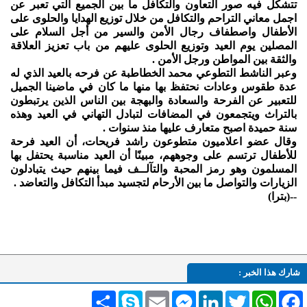
تتشكل فيه صور التعاون والتكافل ما بين الجميع التي تعبر عن
اجمل معاني التراحم والتكافل من خلال توزيع الهدايا والحلوى على
الأطفال واصطفاف رجال الأمن والسير من أجل السلام على
المصلين يوم العيد وتوزيع الحلوى عليهم من باب تعزيز العلاقة
والثقة بين المواطن ورجل الأمن .
وعبر الناشط التطوعي محمد الخطاطبة عن فرحه بالعيد الذي له
عدة طقوس وعادات نحتفظ بها منها ما كان في ماضينا الجميل
للتعبير عن الفرحة والسعادة والبهجة بين الناس الذين يرتبطون
بالتراث ويتجمعون في المضافات لتبادل التهاني في العيد وهذه
سنة حميدة اصبح متعارف عليها منذ سنوات .
وقال عضو اعلاميون متطوعون راشد فريحات، أن العيد فرحة
للأطفال ترتسم على وجوههم، مبينًا أن العيد مناسبة يحتفل بها
المسلمون وهو رمز المحبة والتآلــف فيما بينهم حيث يتبادلون
الزيارات والتواصل ما بين الأرحام لتجسيد مبدأ التكافل والتعاضد .
--(بترا)
شارك هذا الخبر :
Facebook
WhatsApp
Twitter
LinkedIn
Messenger
Email
Skype
انشر