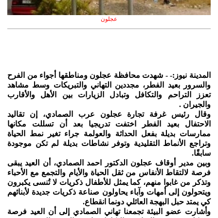
عجلون
المدينة نيوز:- - شهدت محافظة عجلون ومناطقها أجواء من الفرح
والسرور بعيد الفطر، مجددين التهاني والتبريكات وسط مشاهد
تعزز التراحم والتكافل وتبادل الزيارات بين الأهل والأقارب
والجيران .
وقال رئيس غرفة تجارة عجلون عرب الصمادي، إن تقاليد
الاحتفال بعيد الفطر اختفت تدريجيا بعد أن تسللت مكانها
ممارسات بديلة بفعل الحداثة والعولمة جراء تغير نمط الحياة
وتراجع الأنماط التقليدية وتوفر نشاطات بديلة لم تكن موجودة
سابقًا.
وبين مدير أوقاف عجلون الدكتور احمد الصمادي، أن العيد يبقى
فرصة لالتقاط الأنفاس من ثقل الحياة والأيام والتجمع مع الأحباء
وتذكر من غابوا منهم، كما يمثل للأطفال ذكريات لا تُنسى يكبرون
ويتحولون إلى أمهات وآباء يحاولون صناعة ذكريات جديدة لأبنائهم
كي يمتد حبل البهجة العائلي دونما انقطاع.
وأشارت عضو البيئة تجمعنا تهاني الصمادي إلى أن العيد فرصة