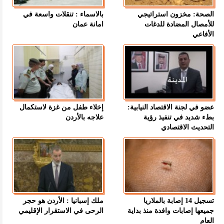
الصحة: مخزون استراتيجي
بالاسماء : تنقلات واسعة في
للأمصال المضادة للدغات
امانة عمان
الأفاعي
عضو في لجنة الاقتصاد النيابية:
إخلاء طفل من غزة لاستكمال
بطء شديد في تنفيذ رؤية
علاجه بالأردن
التحديث الاقتصادي
تسجيل 14 إصابة بالملاريا
ملك إسبانيا : الأردن هو حجر
جميعها إصابات وافدة منذ بداية
الرحى في الاستقرار الإقليمي
العام