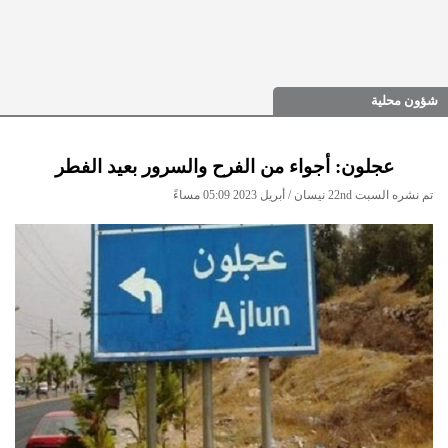
شؤون محلية
عجلون: أجواء من الفرح والسرور بعيد الفطر
تم نشره السبت 22nd نيسان / أبريل 2023 05:09 مساءً