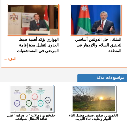
الملك : حل الدولتين أساسي
الهواري يؤكد أهمية ضبط
لتحقيق السلام والازدهار في
العدوى لتقليل مدة إقامة
المنطقة
المرضى في المستشفيات
المزيد ...
مواضيع ذات علاقة
الخميس : طقس صيفي معتدل اثناء
حقوقيون: زمالات "اد اوبراين" تبني
النهار ولطيف اثناء الليل...
ثقافة الامتثال لسيادة...