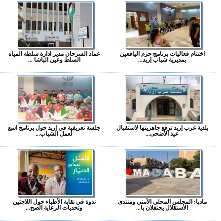
اختتام فعاليات برنامج حزم اليافعين
عماد السرحان مدير ادارة سلطة المياه
بمديرية شباب إربد...
السلط وعين الباشا ...
بلدية غرب إربد ترفع جاهزيتها لاستقبال
جلسة تعريفية في إربد حول برنامج اسع
عيد الأضحى...
لعمل الشباب...
مادبا: المجلس المحلي الأمني ومنتدى
ندوة في نقابة الأطباء حول اللاجئين
الاستقلال يحتفلان با...
وتحديات الرعاية الصح...