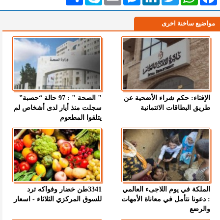
مواضيع ساخنة اخرى
الإفتاء: حكم شراء الأضحية عن
" الصحة " : 97 حالة “حصبة”
طريق البطاقات الائتمانية
سجلت منذ أيار لدى أشخاص لم
يتلقوا المطعوم
الملكة في يوم اللاجىء العالمي
3341طن خضار وفواكه ترد
: دعونا نتأمل في معاناة الأمهات
للسوق المركزي الثلاثاء - اسعار
والرضع