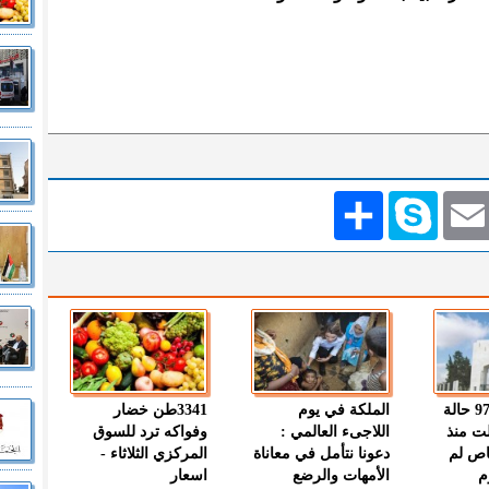
Emai
Skype
انشر
" الصحة " : 97 حالة
الملكة في يوم
3341طن خضار
ت منذ
اللاجىء العالمي :
وفواكه ترد للسوق
اص لم
دعونا نتأمل في معاناة
المركزي الثلاثاء -
م
الأمهات والرضع
اسعار