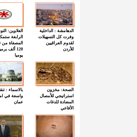
الدهامشة : الداخلية
العلاوين: الت
وفرت كل التسهيلات
الرابعة ستمك
لقدوم العراقيين
المصفاة من ت
للأردن
120 ألف بر
يوميا
الصحة: مخزون
بالاسماء : تنق
استراتيجي للأمصال
واسعة في اما
المضادة للدغات
عمان
الأفاعي