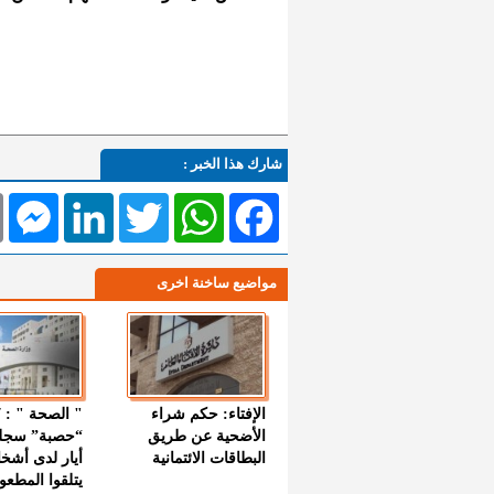
شارك هذا الخبر :
l
Messenger
LinkedIn
Twitter
WhatsApp
Facebook
مواضيع ساخنة اخرى
الإفتاء: حكم شراء
الأضحية عن طريق
“حصبة” سجل
البطاقات الائتمانية
أيار لدى أشخ
يتلقوا المطعو