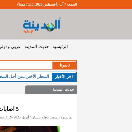
الجمعة 7 آب / أغسطس 2026. 7:2:7 مساءً
الرئيسية
حديث المدينة
عربي ودولي
تابعونا:
السطر الأخير...من أجل السط
اخر اﻷخبار
حديث المدينة
5 اصابات بحادث تصادم في الطفيلة
تم نشره السبت 22nd نيسان / أبريل 2023 06:24 مساءً