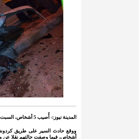
المدينة نيوز:- أُصيب 5 أشخاص، السبت، إثر حادث تصادم بين مركبات في محافظة الطفيلة.
أشخاص، فيما وصفت حالتهم نقلا عن مصا