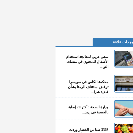
ع ذات علاقة
سعي عربي لمعالجة استخدام
الأطفال للمحتوى في منصات
التوا...
محكمة الكاس في سويسرا
ترفض استئناف الرمثا بشأن
قضية شرا...
وزارة الصحة : أكثر 70 إصابة
بالحصبة في إربد...
3363 طنا من الخضار وردت