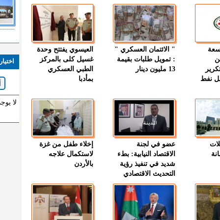
وسعة
" الائتمان العسكري "
العيسوي يفتتح وحدة
ن
: تمويل طلبات بقيمة
غسيل كلى بالمركز
اختيار
كرير
13 مليون دينار
الطبي العسكري
ميل نفط
بمأدبا
لا يوج
لات
عضو في لجنة
إخلاء طفل من غزة
نة
الاقتصاد النيابية: بطء
لاستكمال علاجه
شديد في تنفيذ رؤية
بالأردن
التحديث الاقتصادي