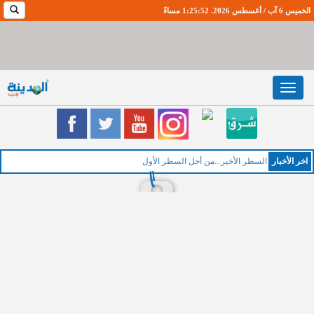
الخميس 6 آب / أغسطس 2026. 1:25:53 مساءً
Toggle
navigation
اخر اﻷخبار
السطر الأخير...من أجل السطر الأول