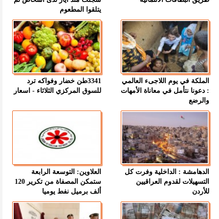
يتلقوا المطعوم
الملكة في يوم اللاجىء العالمي
3341طن خضار وفواكه ترد
: دعونا نتأمل في معاناة الأمهات
للسوق المركزي الثلاثاء - اسعار
والرضع
الدهامشة : الداخلية وفرت كل
العلاوين: التوسعة الرابعة
التسهيلات لقدوم العراقيين
ستمكن المصفاة من تكرير 120
للأردن
ألف برميل نفط يوميا