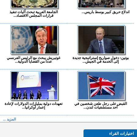
اندلاع حريق كبير بوسط باريس...
الجامعة العربية تبحث آليات تنفيذ
قرارات المجلس الاقتصاد...
بوتين: دخول صواريخ إستراتيجية جديدة
غوتيريش يبحث مع الرئيس الفرنسي
إلى الخدمة في الجيش...
عددا من القضايا الدولية...
القبض على رجل طعن شخصين في
تعهدات دولية بمليارات الدولارات لإعادة
أحد مستشفيات لندن...
إعمار أوكرانيا...
المزيد ...
اختيارات القراء