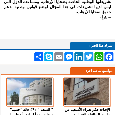
تشريعاتها الوطنية الخاصة بضحايا الإرهاب، ومساعدة الدول التي
ليس لديها تشريعات في هذا المجال لوضع قوانين وطنية لدعم
حقوق ضحايا الإرهاب.
--(بترا)
شارك هذا الخبر :
Facebook
WhatsApp
Twitter
LinkedIn
Messenger
Email
Skype
انشر
مواضيع ساخنة اخرى
الإفتاء: حكم شراء الأضحية عن
" الصحة " : 97 حالة “حصبة”
طريق البطاقات الائتمانية
سجلت منذ أيار لدى أشخاص لم