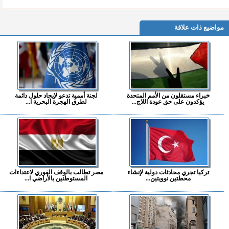
مواضيع ذات علاقة
خبراء مستقلون من الأمم المتحدة
لجنة أممية تدعو لإيجاد حلول دائمة
يؤكدون على حق عودة اللاج...
لطرق الهجرة البحرية ا...
تركيا تجري محادثات دولية لإنشاء
مصر تطالب بالوقف الفوري لاعتداءات
محطتين نوويتين...
المستوطنين بالأراضي ا...