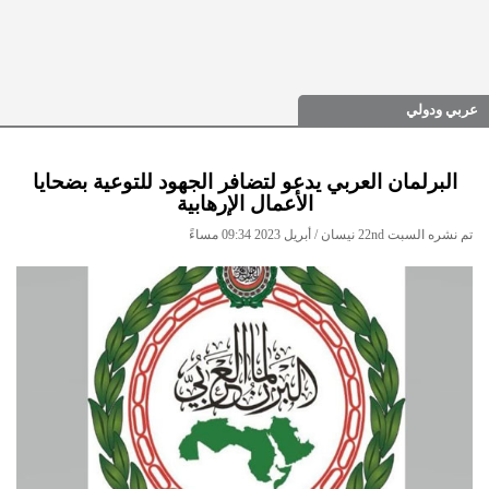
عربي ودولي
البرلمان العربي يدعو لتضافر الجهود للتوعية بضحايا
الأعمال الإرهابية
تم نشره السبت 22nd نيسان / أبريل 2023 09:34 مساءً