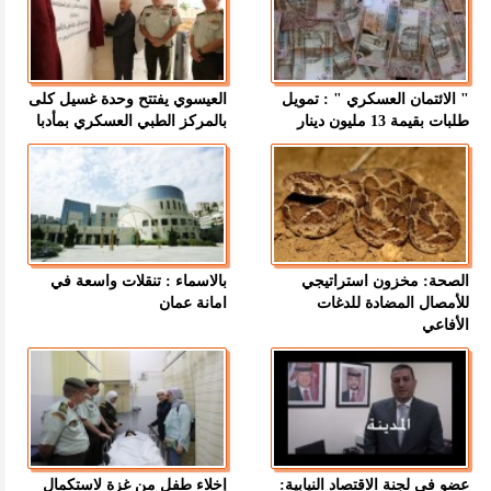
" الائتمان العسكري " : تمويل
العيسوي يفتتح وحدة غسيل كلى
طلبات بقيمة 13 مليون دينار
بالمركز الطبي العسكري بمأدبا
الصحة: مخزون استراتيجي
بالاسماء : تنقلات واسعة في
للأمصال المضادة للدغات
امانة عمان
الأفاعي
عضو في لجنة الاقتصاد النيابية:
إخلاء طفل من غزة لاستكمال