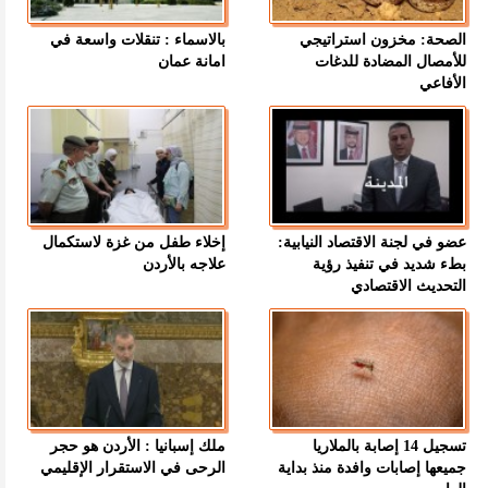
الصحة: مخزون استراتيجي
بالاسماء : تنقلات واسعة في
للأمصال المضادة للدغات
امانة عمان
الأفاعي
عضو في لجنة الاقتصاد النيابية:
إخلاء طفل من غزة لاستكمال
بطء شديد في تنفيذ رؤية
علاجه بالأردن
التحديث الاقتصادي
تسجيل 14 إصابة بالملاريا
ملك إسبانيا : الأردن هو حجر
جميعها إصابات وافدة منذ بداية
الرحى في الاستقرار الإقليمي