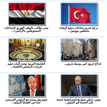
تركيا تجري محادثات دولية لإنشاء
مصر تطالب بالوقف الفوري لاعتداءات
محطتين نوويتين...
المستوطنين بالأراضي ا...
اندلاع حريق كبير بوسط باريس...
الجامعة العربية تبحث آليات تنفيذ
قرارات المجلس الاقتصاد...
بوتين: دخول صواريخ إستراتيجية جديدة
غوتيريش يبحث مع الرئيس الفرنسي
إلى الخدمة في الجيش...
عددا من القضايا الدولية...