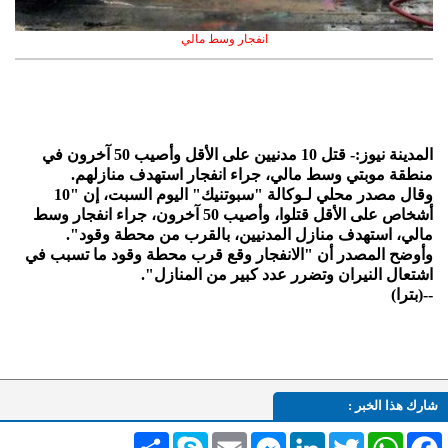
انفجار وسط مالي
المدينة نيوز:- قتل 10 مدنيين على الأقل وأصيب 50 آخرون في
منطقة موبتي وسط مالي، جراء انفجار استهدف منازلهم.
وقال مصدر محلي لـوكالة "سبوتنيك" اليوم السبت، إن "10
أشخاص على الأقل قتلوا، وأصيب 50 آخرون، جراء انفجار وسط
مالي، استهدف منازل المدنيين، بالقرب من محطة وقود".
وأوضح المصدر أن "الانفجار وقع قرب محطة وقود ما تسبب في
اشتعال النيران وتضرر عدد كبير من المنازل".
--(بترا)
شارك هذا الخبر :
Facebook
WhatsApp
Twitter
LinkedIn
Messenger
Email
Skype
انشر