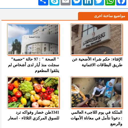
مواضيع ساخنة اخرى
الإفتاء: حكم شراء الأضحية عن
" الصحة " : 97 حالة “حصبة”
طريق البطاقات الائتمانية
سجلت منذ أيار لدى أشخاص لم
يتلقوا المطعوم
الملكة في يوم اللاجىء العالمي
3341طن خضار وفواكه ترد
: دعونا نتأمل في معاناة الأمهات
للسوق المركزي الثلاثاء - اسعار
والرضع