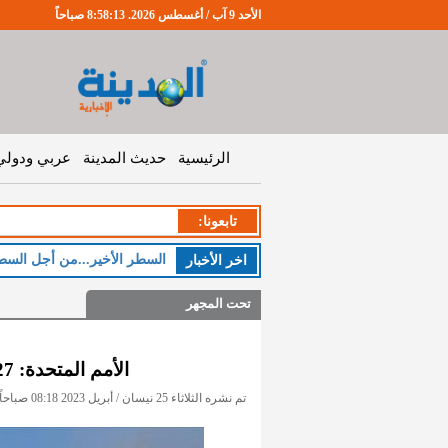
الأحد 9 آب / أغسطس 2026. 8:58:14 صباحاً
الرئيسية
حديث المدينة
عربي ودولي
تابعونا:
السطر الأخير...من أجل السط
اخر اﻷخبار
تحت المجهر
الأمم المتحدة: 427 قتيلا حصيلة الاشتباكات بالسودان
تم نشره الثلاثاء 25 نيسان / أبريل 2023 08:18 صباحاً