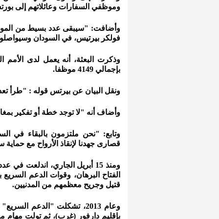
وموظفي السفارات وعائلاتهم إلى بورت
وأضافت: "سيبقى عدد بسيط من الموظفين
فولكر بيرتيس، في السودان وسيواصلون
بإجمالي 4149 موظفا.
ونقل البيان عن بيرتس قوله : "طرأ تع
وأضاف أنه "لا توجد خطة أو تفكير بمغا
وتابع: "نحن ملتزمون بالبقاء في ا
قصارى جهدنا لإنقاذ الأرواح مع حماية سل
ومنذ 15 أبريل الجاري، اندلعت ف
الفتاح البرهان، وقوات الدعم السريع 
قتيل وجريح معظمهم من المدنيين.
وعام 2013، تشكلت "الدعم الس
بإقليم دارفور (غرب)، ثم تولت مهام م