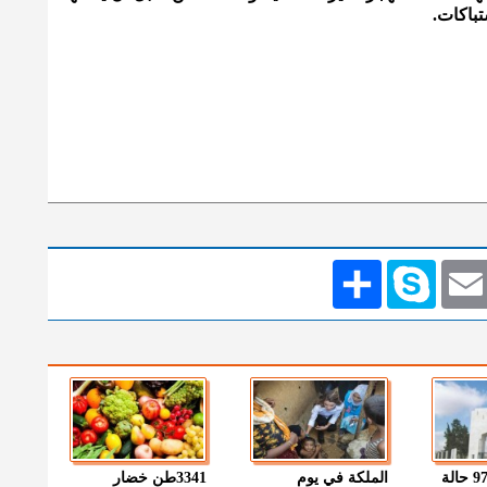
تباكات.
Emai
Skype
انشر
" الصحة " : 97 حالة
الملكة في يوم
3341طن خضار