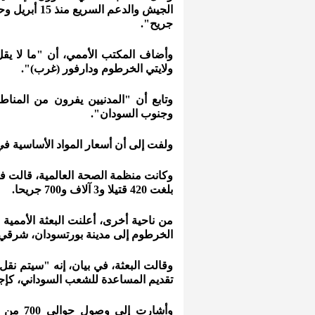
جريح".
ولايتي الخرطوم ودارفور (غرب)".
وتابع أن "المدنيين يفرون من المنا
وجنوب السودان".
ولفت إلى أن أسعار المواد الأساسية ف
وكانت منظمة الصحة العالمية، قالت في
بلغت 420 قتيلا و3 آلاف و700 جريحا.
من ناحية أخرى، أعلنت البعثة الأممية با
الخرطوم إلى مدينة بورتسودان، شرقي ال
وقالت البعثة، في بيان، إنه "سيتم نق
تقديم المساعدة للشعب السوداني، كإجر
وأشارت 