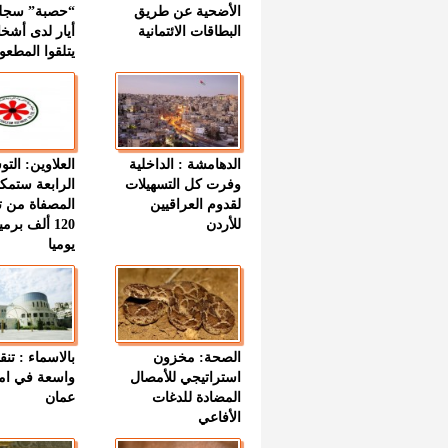
الأضحية عن طريق
“حصبة” سجل
البطاقات الائتمانية
أيار لدى أشخ
يتلقوا المطعو
الدهامشة : الداخلية
العلاوين: الت
وفرت كل التسهيلات
الرابعة ستمك
لقدوم العراقيين
المصفاة من ت
للأردن
120 ألف بر
يوميا
الصحة: مخزون
بالاسماء : تنق
استراتيجي للأمصال
واسعة في اما
المضادة للدغات
عمان
الأفاعي