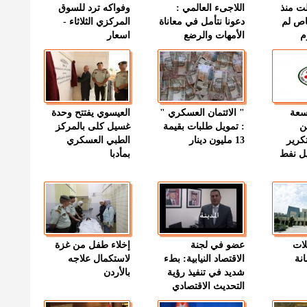
ت منذ
اللاجىء العالمي :
وفواكه ترد للسوق
اص لم
دعونا نتأمل في معاناة
المركزي الثلاثاء -
م
الأمهات والرضع
اسعار
وسعة
" الائتمان العسكري "
العيسوي يفتتح وحدة
ن
: تمويل طلبات بقيمة
غسيل كلى بالمركز
كرير
13 مليون دينار
الطبي العسكري
ميل نفط
بمأدبا
لات
عضو في لجنة
إخلاء طفل من غزة
نة
الاقتصاد النيابية: بطء
لاستكمال علاجه
شديد في تنفيذ رؤية
بالأردن
التحديث الاقتصادي