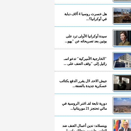
هل خسرت روسيا 4 آلاف دبابة
في أوكرانيا؟...
سيدة أوكرانيا الأولى ترد على
بوتين بعد تصريحاته عن "يهو...
"الخارجية الأميركية" تدعو اسـ
رائيل إلى "وقف العنف على ...
جيش الاحتـ لال يقرر الدفع بكتائب
عسكرية جديدة بالضفة...
دورية تابعة لفـ اغنر الروسية في
مالي تحتجز 21 موريتانيا...
وينسلاند: ندين أعمال العنف ضد
الفلسـ طينيين ونطالب إسرا...