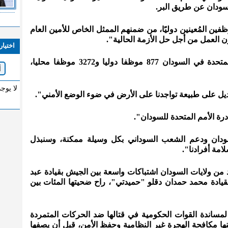
سودان عن طريق البر.
 المُعينين دوليًا، من ضمنهم الممثل الخاص للأمين العام
 العمل من أجل حل الأزمة الحالية".
اختيار
وذكرت البعثة، أنه يعمل لدى الأمم المتحدة في السودان 877 موظفا دوليا و3272 موظفا محليا،
لا يوج
ديل على طبيعة تواجدنا على الأرض في ضوء الوضع الأمني".
درة الأمم المتحدة للسودان".
لسودان ودعم الشعب السوداني بكل وسيلة ممكنة، وسنبذل
امة أفرادنا".
ي عدد من ولايات السودان اشتباكات واسعة بين الجيش بقيادة عبد
بقيادة محمد حمدان دقلو "حميدتي"، راح ضحيتها المئات بين
ريع" لمساندة القوات الحكومية في قتالها ضد الحركات المتمردة
نها مكافحة الهجرة غير النظامية وحفظ الأمن، قبل أن يصفها