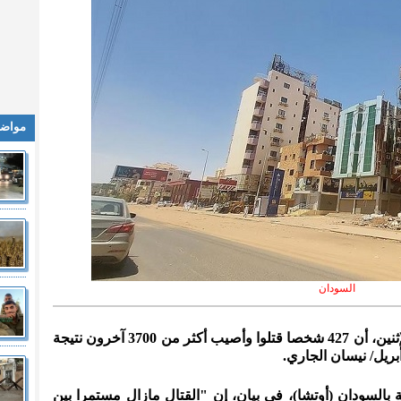
مواضي
السودان
المدينة نيوز :- أعلنت الأمم المتحدة، الإثنين، أن 427 شخصا قتلوا وأصيب أكثر من 3700 آخرون نتيجة
 بالسودان (أوتشا)، في بيان، إن "القتال مازال مستمرا بين