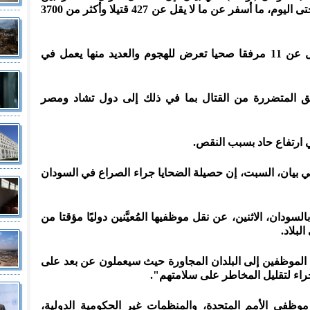
الجيش والدعم السريع منذ 15 أبريل وحتى اليوم، ما أسفر عن ما لا يقل عن 427 قتيلا وأكثر من 3700
وأضاف المكتب الأممي، أن "ما لا يقل عن 11 مرفقا صحيا تعرض للهجوم والعديد منها يعمل في
طق المتضررة من القتال بما في ذلك إلى دول تشاد ومصر
ي ارتفاع حاد بسبب النقص.
 بيان، السبت، إن حصيلة الضحايا جراء الصراع في السودان
لسودان، الاثنين، عن نقل موظفيها المُعيَّنين دوليًا مؤقتا من
بلاد.
ل الموظفين إلى البلدان المجاورة حيث سيعملون عن بعد على
اء لتقليل المخاطر على سلامتهم".
إلى وصول حوالي 700 من موظفي الأمم المتحدة، والمنظمات غير الحكومية الدولية،