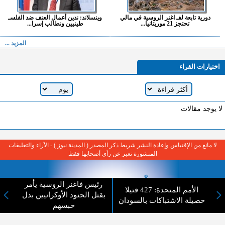
دورية تابعة لفـ اغنر الروسية في مالي
وينسلاند: ندين أعمال العنف ضد الفلسـ
تحتجز 21 موريتانيا...
طينيين ونطالب إسرا...
المزيد ...
اختيارات القراء
لا يوجد مقالات
لا مانع من الإقتباس وإعادة النشر شريط ذكر المصدر ( المدينة نيوز ) - الآراء والتعليقات
المنشورة تعبر عن رأي أصحابها فقط
رئيس فاغنر الروسية يأمر
الأمم المتحدة: 427 قتيلا
بقتل الجنود الأوكرانيين بدل
حصيلة الاشتباكات بالسودان
حبسهم
عن المدينة الإخبارية