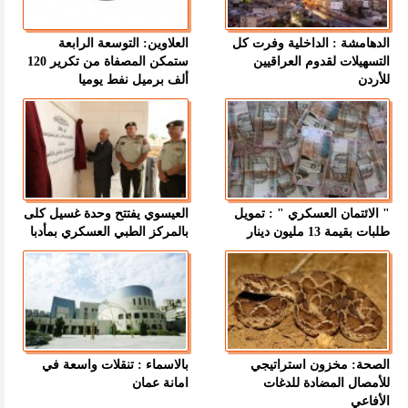
الدهامشة : الداخلية وفرت كل
العلاوين: التوسعة الرابعة
التسهيلات لقدوم العراقيين
ستمكن المصفاة من تكرير 120
للأردن
ألف برميل نفط يوميا
" الائتمان العسكري " : تمويل
العيسوي يفتتح وحدة غسيل كلى
طلبات بقيمة 13 مليون دينار
بالمركز الطبي العسكري بمأدبا
الصحة: مخزون استراتيجي
بالاسماء : تنقلات واسعة في
للأمصال المضادة للدغات
امانة عمان
الأفاعي