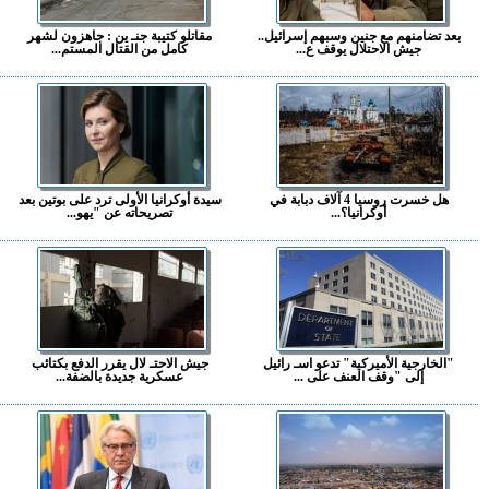
بعد تضامنهم مع جنين وسبهم إسرائيل..
مقاتلو كتيبة جنـ ين : جاهزون لشهر
جيش الاحتلال يوقف ع...
كامل من القتال المستم...
هل خسرت روسيا 4 آلاف دبابة في
سيدة أوكرانيا الأولى ترد على بوتين بعد
أوكرانيا؟...
تصريحاته عن "يهو...
"الخارجية الأميركية" تدعو اسـ رائيل
جيش الاحتـ لال يقرر الدفع بكتائب
إلى "وقف العنف على ...
عسكرية جديدة بالضفة...