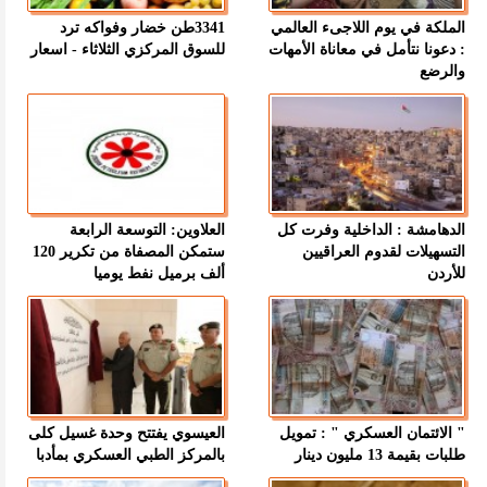
الملكة في يوم اللاجىء العالمي
3341طن خضار وفواكه ترد
: دعونا نتأمل في معاناة الأمهات
للسوق المركزي الثلاثاء - اسعار
والرضع
الدهامشة : الداخلية وفرت كل
العلاوين: التوسعة الرابعة
التسهيلات لقدوم العراقيين
ستمكن المصفاة من تكرير 120
للأردن
ألف برميل نفط يوميا
" الائتمان العسكري " : تمويل
العيسوي يفتتح وحدة غسيل كلى
طلبات بقيمة 13 مليون دينار
بالمركز الطبي العسكري بمأدبا