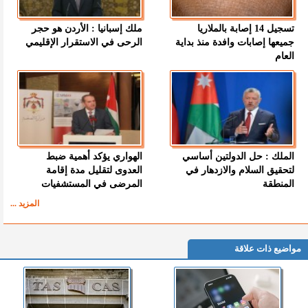
تسجيل 14 إصابة بالملاريا
ملك إسبانيا : الأردن هو حجر
جميعها إصابات وافدة منذ بداية
الرحى في الاستقرار الإقليمي
العام
الملك : حل الدولتين أساسي
الهواري يؤكد أهمية ضبط
لتحقيق السلام والازدهار في
العدوى لتقليل مدة إقامة
المنطقة
المرضى في المستشفيات
المزيد ...
مواضيع ذات علاقة