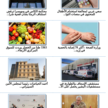
سعي عربي لمعالجة استخدام الأطفال
محكمة الكاس في سويسرا ترفض
للمحتوى في منصات التوا...
استئناف الرمثا بشأن قضية شرا...
وزارة الصحة : أكثر 70 إصابة بالحصبة
3363 طنا من الخضار وردت للسوق
في إربد...
المركزي الأربعاء...
مستشفى الإسعاف والطوارئ في
أحمد الحياصات رئيسا لمجلس الأمن
مستشفيات البشير يحصل على الا...
السيبراني...