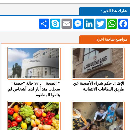
شارك هذا الخبر :
Facebook
WhatsApp
Twitter
LinkedIn
Messenger
Email
Skype
انشر
مواضيع ساخنة اخرى
الإفتاء: حكم شراء الأضحية عن
" الصحة " : 97 حالة “حصبة”
طريق البطاقات الائتمانية
سجلت منذ أيار لدى أشخاص لم
يتلقوا المطعوم