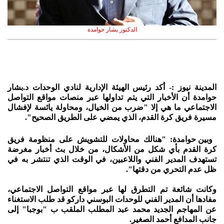
الدكتور بشار حوامدة
المدينة نيوز :- أكد رئيس الهيئة الإدارية لنادي الوحدات د.بشار
حوامدة أن الأخبار التي يتم تداولها عبر منصات مواقع التواصل
الاجتماعي ما هي إلا "ضرب من الخيال، ومحاولة يائسة لإفشال
مسيرة فريق كرة القدم، الذي يمضي على الطريق الصحيح".
وبين حوامدة: "هنالك محاولات للتشويش على منظومة فريق
كرة القدم بأي شكل من الأشكال، من خلال بث أخبار مغرضة
تستهدف المدير الفني واللاعبين، في الوقت الذي تنتشر به في
ظل عدم التحري من دقتها".
وكانت شائعة تم التطرق لها عبر مواقع التواصل الاجتماعي،
مفادها أن المدير الفني للوحدات البوسني داركو قد طلب الاستغناء
عن المهاجم الجديد محمد عبد المطلب الملقب ب "بوجبا" إلى
جانب المدافع أحمد الصغير.