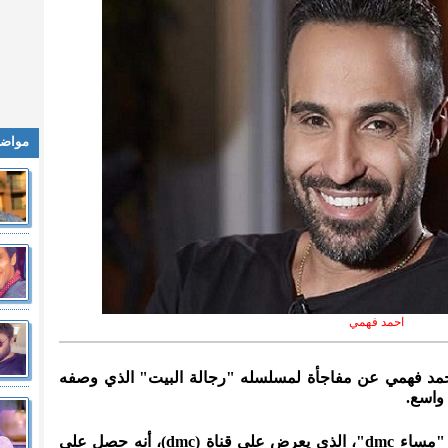
مواضي
احمد فهمي
 أحمد فهمي عن مفاجأة لمسلسله "رجالة البيت" الذي وصفه
 واسع.
وأكد أحمد فهمي، خلال حواره ببرنامج "مساء dmc"، الذي يعرض على قناة (dmc)، أنه حصل على