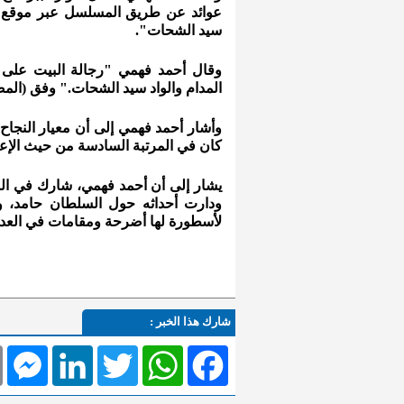
عوائد عن طريق المسلسل عبر موقع (ي
سيد الشحات".
وقال أحمد فهمي "رجالة البيت على 
المدام والواد سيد الشحات." وفق (المص
وأشار أحمد فهمي إلى أن معيار النجاح
كان في المرتبة السادسة من حيث الإ
ودارت أحداثه حول السلطان حامد، 
لأسطورة لها أضرحة ومقامات في العد
شارك هذا الخبر :
l
Messenger
LinkedIn
Twitter
WhatsApp
Facebook