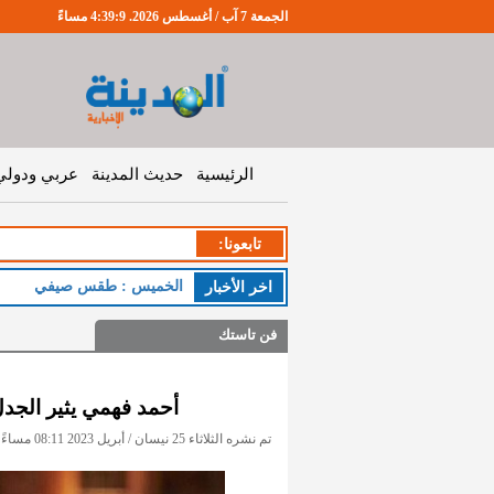
الجمعة 7 آب / أغسطس 2026. 4:39:9 مساءً
الرئيسية
حديث المدينة
عربي ودولي
تابعونا:
الخميس : طقس صيفي معتد
اخر اﻷخبار
فن تاستك
أحمد فهمي يثير الجد
تم نشره الثلاثاء 25 نيسان / أبريل 2023 08:11 مساءً