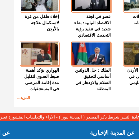
لات
عضو في لجنة
إخلاء طفل من غزة
نة
الاقتصاد النيابية: بطء
لاستكمال علاجه
شديد في تنفيذ رؤية
بالأردن
التحديث الاقتصادي
الأردن
الملك : حل الدولتين
الهواري يؤكد أهمية
ى في
أساسي لتحقيق
ضبط العدوى لتقليل
قليمي
السلام والازدهار في
مدة إقامة المرضى
المنطقة
في المستشفيات
المزيد ...
عادة النشر شريط ذكر المصدر ( المدينة نيوز ) - الآراء والتعليقات المنشورة تع
عن المدينة الإخبارية
عن ا