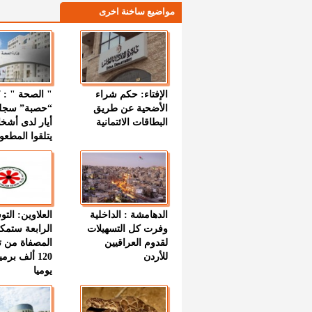
مواضيع ساخنة اخرى
الإفتاء: حكم شراء
الأضحية عن طريق
“حصبة” سجل
البطاقات الائتمانية
أيار لدى أشخ
يتلقوا المطعو
الدهامشة : الداخلية
العلاوين: الت
وفرت كل التسهيلات
الرابعة ستمك
لقدوم العراقيين
المصفاة من ت
للأردن
120 ألف بر
يوميا