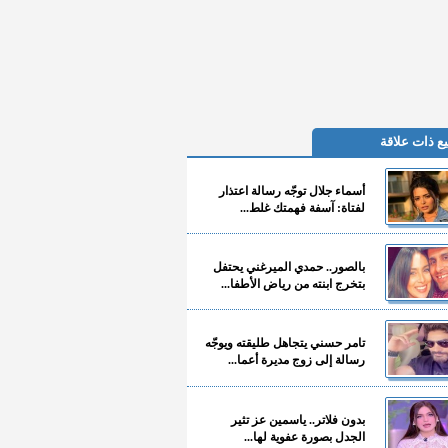
ع ذات علاقة
أسماء جلال توجّه رسالة اعتذار
لفتاة: آسفة فهمتك غلط...
بالصور.. حمدي الميرغني يحتفل
بتخرج ابنته من رياض الأطفا...
تامر حسني يتجاهل طليقته ويوجّه
رسالة إلى زوج مديرة أعما...
بدون فلاتر.. ياسمين عز تثير
الجدل بصورة عفوية لها...