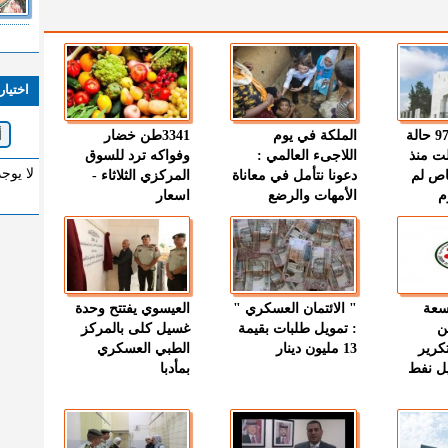
اختيار
" الصحة " : 97 حالة
الملكة في يوم
3341طن خضار
ت منذ
اللاجىء العالمي :
وفواكه ترد للسوق
لا يوج
اص لم
دعونا نتأمل في معاناة
المركزي الثلاثاء -
م
الأمهات والرضع
اسعار
وسعة
" الائتمان العسكري "
العيسوي يفتتح وحدة
ن
: تمويل طلبات بقيمة
غسيل كلى بالمركز
كرير
13 مليون دينار
الطبي العسكري
ميل نفط
بمأدبا