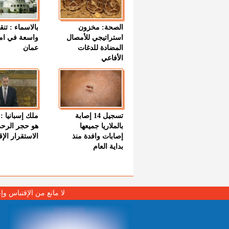
الصحة: مخزون
بالاسماء : تنق
استراتيجي للأمصال
واسعة في اما
المضادة للدغات
عمان
الأفاعي
تسجيل 14 إصابة
ملك إسبانيا : 
بالملاريا جميعها
هو حجر الرح
إصابات وافدة منذ
الاستقرار الإ
بداية العام
لا مانع من الإقتباس وإ