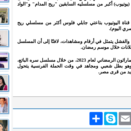
وتيوب) أكبر من مسلسليه السابقين "ريح المدام" و"الواد
قناة اليوتيوب بتاعتي جابلي فلوس أكثر من مسلسلي ريح
ري اليوم).
 والفشل يتمثل في أرقام ومشاهدات، لافتًا إلى أن المسلسل
علانات خلال موسم رمضان.
يشار إلى أن أحمد فهمي، شارك في الماراثون الرمضاني لعام 2023، من خلال مسلسل سره الباتع،
وهو بطل شعبي ومجاهد في وقت الحملة الفرنسية يتحول
يد من قرى مصر.
Emai
Skype
انشر