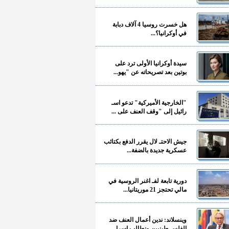
هل خسرت روسيا 4 آلاف دبابة
في أوكرانيا؟...
سيدة أوكرانيا الأولى ترد على
بوتين بعد تصريحاته عن "يهو...
"الخارجية الأميركية" تدعو اسـ
رائيل إلى "وقف العنف على ...
جيش الاحتـ لال يقرر الدفع بكتائب
عسكرية جديدة بالضفة...
دورية تابعة لفـ اغنر الروسية في
مالي تحتجز 21 موريتانيا...
وينسلاند: ندين أعمال العنف ضد
الفلسـ طينيين ونطالب إسرا...