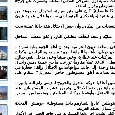
في غضون اقل من 24 ساعة، حيث وقعت عملية أول أمس في القدس المحتلة، وأسفرت عن جرح8
مستوطن وفرار المنفذ.
سلحًا فلسطينيًا كان على متن سيارة، استهدف مجموعة من
ري عشية إحياء ذكرى الجنود الذي سقطوا خلال عملية عيون
نسحاب من المكان، وأن جيش الاحتلال ينفذ حاليًا عملية بحث
 عمليّة واسعة لتعقّب مطلقي النار، وأغلق معظم المداخل
.
 منطقة عيون الحرامية، بعد ان أغلق الجنود بوابة سلواد –
ر دبوان، وأغلقوا البوابة القريبة من مخيم الجلزون، وكذلك
المركبات عند عطارة، وعين سينيا وعلى مدخل النبي صالح.
ووثق مركز المعلومات الفلسطيني “معطى” 16 63 عملاً مقاوماً، توزعت ما بين عملية دهس واحدة،
اسفة واحدة، إلى جانب مواجهات مع الاحتلال وإلقاء حجارة في
عملية بساعات أغلق مستوطنون حاجز “بيت إيل” المقام على
 أعاقوا حركة الدخول والخروج لمدينتي رام الله والبيرة،
بحماية من جنود الاحتلال. وتجمهر عشرات المستوطنين عند
د الاحتلال، وأوقفوا مركبات المواطنين ومنعوها من المرور،
توطنين أعادوا انتشارهم داخل مستوطنة “حوميش” المخلاة
 شمال الضفة الغربية.
ئيلي تشديد إجراءاتها العسكرية على حاجز الحمرا في الأغوار