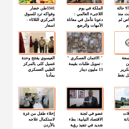
" الصحة " : 97 حالة
الملكة في يوم
3341طن خضار
ت منذ
اللاجىء العالمي :
وفواكه ترد للسوق
اص لم
دعونا نتأمل في معاناة
المركزي الثلاثاء -
م
الأمهات والرضع
اسعار
وسعة
" الائتمان العسكري "
العيسوي يفتتح وحدة
ن
: تمويل طلبات بقيمة
غسيل كلى بالمركز
كرير
13 مليون دينار
الطبي العسكري
ميل نفط
بمأدبا
لات
عضو في لجنة
إخلاء طفل من غزة
نة
الاقتصاد النيابية: بطء
لاستكمال علاجه
شديد في تنفيذ رؤية
بالأردن