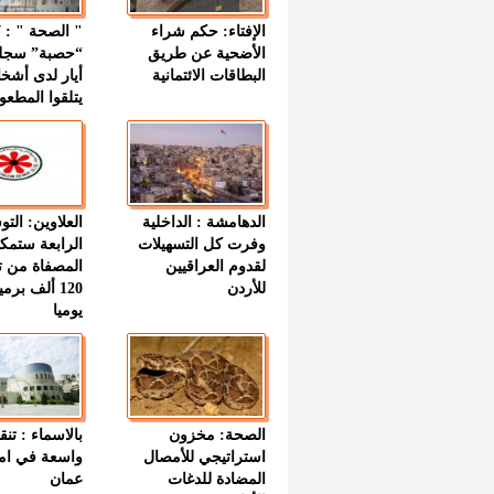
الإفتاء: حكم شراء
الأضحية عن طريق
“حصبة” سجل
البطاقات الائتمانية
أيار لدى أشخ
يتلقوا المطعو
الدهامشة : الداخلية
العلاوين: الت
وفرت كل التسهيلات
الرابعة ستمك
لقدوم العراقيين
المصفاة من ت
للأردن
120 ألف بر
يوميا
الصحة: مخزون
بالاسماء : تنق
استراتيجي للأمصال
واسعة في اما
المضادة للدغات
عمان