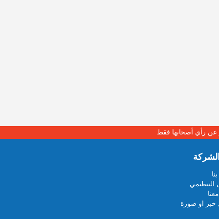
بر عن رأي أصحابها فقط
لشركة
نا
 التنظيمي
عنا
خبر او صورة