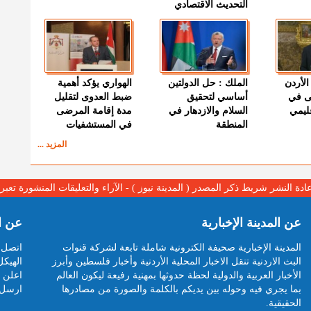
التحديث الاقتصادي
الأردن
الملك : حل الدولتين
الهواري يؤكد أهمية
ى في
أساسي لتحقيق
ضبط العدوى لتقليل
قليمي
السلام والازدهار في
مدة إقامة المرضى
المنطقة
في المستشفيات
المزيد ...
عادة النشر شريط ذكر المصدر ( المدينة نيوز ) - الآراء والتعليقات المنشورة تع
عن المدينة الإخبارية
عن ا
المدينة الإخبارية صحيفة الكترونية شاملة تابعة لشركة قنوات
اتصل ب
البث الاردنية تنقل الاخبار المحلية الأردنية وأخبار فلسطين وأبرز
الهيكل
الأخبار العربية والدولية لحظة حدوثها بمهنية رفيعة ليكون العالم
اعلن م
بما يجري فيه وحوله بين يديكم بالكلمة والصورة من مصادرها
ارسل 
الحقيقية.