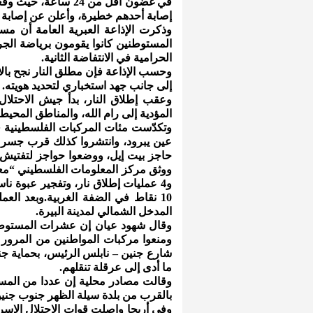
إصابة أحدهم خطيرة، وأعلن عن إصابة 
وذكرت الإذاعة العبرية العامة أن م
المستوطنين كانوا يقومون برياضة الج
الحرامية في الانتفاضة الثانية.
وحسب الإذاعة فإن مطلق النار نجح بالا
إلى جانب جهد استخباري لتحديد هويته.
وعقب إطلاق النار، بدأ جيش الاحتلال
المؤدية إلى رام الله، والمناطق المحيطة
وتكدّست مئات المركبات الفلسطينية في
عين يبرود، وانتشروا كذلك قرب جسر دي
حاجز بيت إيل، ووضعوا حواجز لتفتيش 
و4 عمليات إطلاق نار، وتفجير عبوة ن
10 نقاط في الضفة الغربية.وبعد ال
المدخل الشمالي لمدينة البيرة.
وقال شهود عيان إن عشرات المستوطنين
ومنعوا مركبات المواطنين من المرور 
شارع جنين – نابلس الرئيس، بحماية جنو
ما أدى إلى عرقلة تنقلهم.
وقالت مصادر محلية إن عددا من المس
بالقرب من بلدة سيلة الظهر جنوب جنين
وفي أريحا واصلت قوات الاحتلال الإسرا