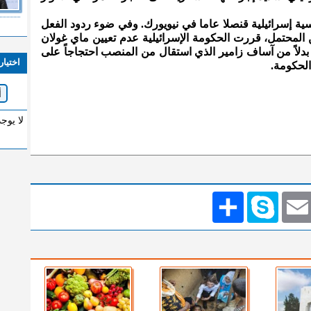
ة إسرائيلية قنصلا عاما في نيويورك. وفي ضوء ردود الفعل
ين المحتمل، قررت الحكومة الإسرائيلية عدم تعيين ماي غولان
دلاً من آساف زامير الذي استقال من المنصب احتجاجاً على
اختيار
الحكومة.
لا يوج
Emai
Skype
انشر