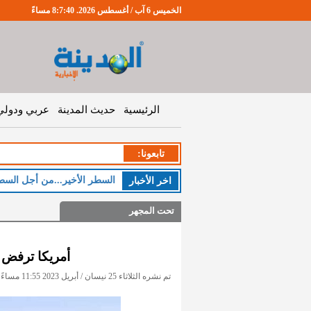
الخميس 6 آب / أغسطس 2026. 8:7:41 مساءً
الرئيسية
حديث المدينة
عربي ودولي
تابعونا:
السطر الأخير...من أجل السط
اخر اﻷخبار
تحت المجهر
أمريكا ترفض 
تم نشره الثلاثاء 25 نيسان / أبريل 2023 11:55 مساءً