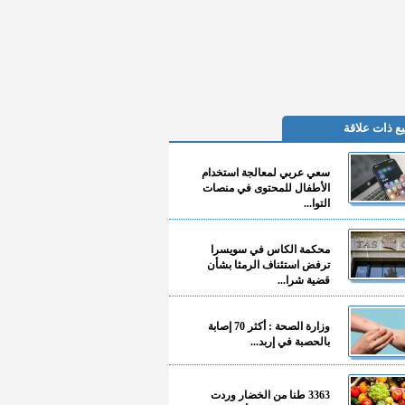
ع ذات علاقة
سعي عربي لمعالجة استخدام
الأطفال للمحتوى في منصات
التوا...
محكمة الكاس في سويسرا
ترفض استئناف الرمثا بشأن
قضية شرا...
وزارة الصحة : أكثر 70 إصابة
بالحصبة في إربد...
3363 طنا من الخضار وردت