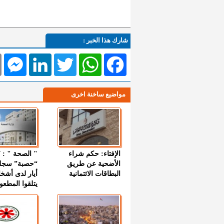
شارك هذا الخبر :
l
Messenger
LinkedIn
Twitter
WhatsApp
Facebook
مواضيع ساخنة اخرى
الإفتاء: حكم شراء
الأضحية عن طريق
“حصبة” سجل
البطاقات الائتمانية
أيار لدى أشخ
يتلقوا المطعو