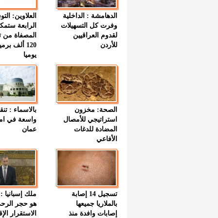
الدهامشة : الداخلية
العلاوين: الت
وفرت كل التسهيلات
الرابعة ستمك
لقدوم العراقيين
المصفاة من ت
للأردن
120 ألف بر
يوميا
الصحة: مخزون
بالاسماء : تنق
استراتيجي للأمصال
واسعة في اما
المضادة للدغات
عمان
الأفاعي
تسجيل 14 إصابة
ملك إسبانيا : 
بالملاريا جميعها
هو حجر الرح
إصابات وافدة منذ
الاستقرار الإ