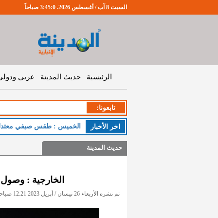
السبت 8 آب / أغسطس 2026. 3:45:1 صباحاً
الرئيسية
حديث المدينة
عربي ودولي
تابعونا:
الخميس : طقس صيفي معتدل ا
اخر اﻷخبار
حديث المدينة
الخارجية : وصول 
تم نشره الأربعاء 26 نيسان / أبريل 2023 12:21 صباحاً