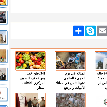
Emai
Skype
انشر
" الصحة " : 97 حالة
الملكة في يوم
3341طن خضار
ت منذ
اللاجىء العالمي :
وفواكه ترد للسوق
اص لم
دعونا نتأمل في معاناة
المركزي الثلاثاء -
م
الأمهات والرضع
اسعار