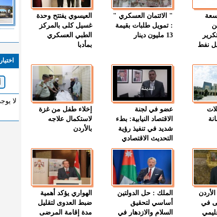
وسعة
" الائتمان العسكري "
العيسوي يفتتح وحدة
ن
: تمويل طلبات بقيمة
غسيل كلى بالمركز
كرير
13 مليون دينار
الطبي العسكري
ميل نفط
بمأدبا
اختيار
لا يوج
لات
عضو في لجنة
إخلاء طفل من غزة
نة
الاقتصاد النيابية: بطء
لاستكمال علاجه
شديد في تنفيذ رؤية
بالأردن
التحديث الاقتصادي
الأردن
الملك : حل الدولتين
الهواري يؤكد أهمية
ى في
أساسي لتحقيق
ضبط العدوى لتقليل
قليمي
السلام والازدهار في
مدة إقامة المرضى