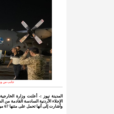
جانب من وص
المدينة نيوز :- أعلنت وزارة الخارج
الإجلاء الأردنية السادسة القادمة من ‎السودان إلى مطار ‎ماركا العسكري في عمّان.
وأشارت إلى أنها تحمل على متنها 67 مواطناً أردنياً ورعايا دول شقيقة وصديقة.