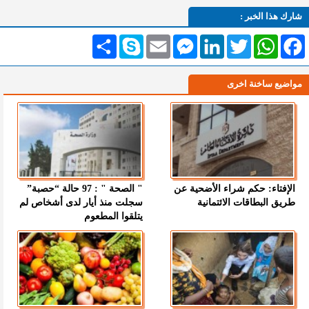
شارك هذا الخبر :
Facebook
WhatsApp
Twitter
LinkedIn
Messenger
Email
Skype
انشر
مواضيع ساخنة اخرى
الإفتاء: حكم شراء الأضحية عن
" الصحة " : 97 حالة “حصبة”
طريق البطاقات الائتمانية
سجلت منذ أيار لدى أشخاص لم
يتلقوا المطعوم