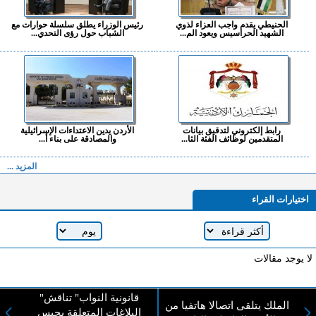
الحنيطي يقدم واجب العزاء لذوي
رئيس الوزراء يطلق سلسلة حوارات مع
الشهيد الحراسيس ويعود الم...
الشباب حول رؤى التحدي...
رابط إلكتروني لتدقيق بيانات
الأردن يدين الاعتداءات الإسرائيلية
المتقدمين لوظائف الفئة الثا...
والمصادقة على بناء أ...
المزيد ...
اختيارات القراء
لا يوجد مقالات
"قانونية النواب" تناقش
الملك يتلقى اتصالا هاتفيا من
لا مانع من الإقتباس وإعادة النشر شريط ذكر المصدر ( المدينة نيوز ) - الآراء والتعليقات
البلاغات المتعلقة بحبس