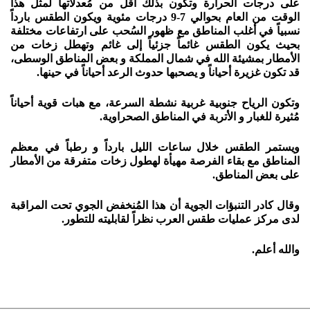
على درجات الحرارة وتكون بذلك أقل من مُعدلاتها لمثل هذا
الوقت من العام بحوالي 7-9 درجات مئوية ويكون الطقس بارداً
نسبياً في أغلب المناطق مع ظهور السُحب على ارتفاعات مختلفة
بحيث يكون الطقس غائماً جزئياً إلى غائم وتهطل زخات من
الأمطار بمشيئة الله في شمال المملكة و بعض المناطق الوسطى،
قد تكون غزيرة أحياناً و يصحبها حدوث الرعد أحياناً في حينها.
وتكون الرياح جنوبية غربية نشطة السرعة، مع هبات قوية أحياناً
مُثيرة للغبار و الأتربة في المناطق الصحراوية.
ويستمر الطقس خلال ساعات الليل بارداً و رطباً في معظم
المناطق مع بقاء الفرصة مهيأة لهطول زخات متفرقة من الأمطار
على بعض المناطق.
وقال كادر التنبؤات الجوية أن هذا المُنخفض الجوي تحت المراقبة
لدى مركز عمليات طقس العرب نظراً لقابليته للتطور.
والله أعلم.