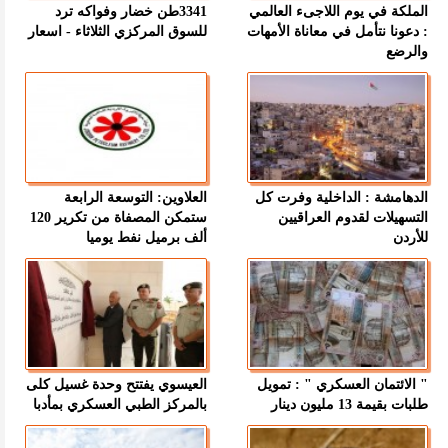
الملكة في يوم اللاجىء العالمي
3341طن خضار وفواكه ترد
: دعونا نتأمل في معاناة الأمهات
للسوق المركزي الثلاثاء - اسعار
والرضع
الدهامشة : الداخلية وفرت كل
العلاوين: التوسعة الرابعة
التسهيلات لقدوم العراقيين
ستمكن المصفاة من تكرير 120
للأردن
ألف برميل نفط يوميا
" الائتمان العسكري " : تمويل
العيسوي يفتتح وحدة غسيل كلى
طلبات بقيمة 13 مليون دينار
بالمركز الطبي العسكري بمأدبا