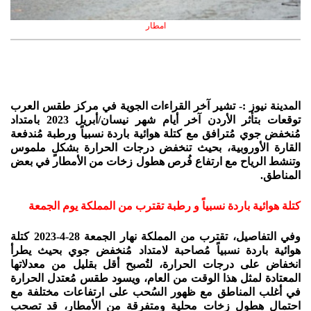
امطار
المدينة نيوز :- تشير آخر القراءات الجوية في مركز طقس العرب
توقعات بتأثر الأردن آخر أيام شهر نيسان/أبريل 2023 بامتداد
مُنخفض جوي مُترافق مع كتلة هوائية باردة نسبياً ورطبة مُندفعة
القارة الأوروبية، بحيث تنخفض درجات الحرارة بشكلٍ ملموس
وتنشط الرياح مع ارتفاع فُرص هطول زخات من الأمطار في بعض
المناطق.
كتلة هوائية باردة نسبياً و رطبة تقترب من المملكة يوم الجمعة
وفي التفاصيل، تقترب من المملكة نهار الجمعة 28-4-2023 كتلة
هوائية باردة نسبياً مُصاحبة لامتداد مُنخفض جوي بحيث يطرأ
انخفاض على درجات الحرارة، لتُصبح أقل بقليل من معدلاتها
المعتادة لمثل هذا الوقت من العام، ويسود طقس مُعتدل الحرارة
في أغلب المناطق مع ظهور السُحب على ارتفاعات مختلفة مع
احتمال هطول زخات محلية ومتفرقة من الأمطار، قد تصحب