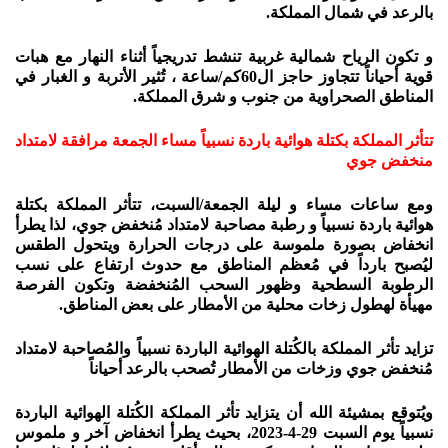
بالرعد في شمال المملكة.
و تكون الرياح شمالية غربية تنشط تدريجياً أثناء النهار مع هبات
قوية أحياناً تتجاوز حاجز ال60كم/ساعة ، تُثير الأتربة و الغبار في
المناطق الصحراوية من جنوب و شرق المملكة.
تتأثر المملكة بكتلة هوائية باردة نسبياً مساء الجمعة مرافقة لامتداد
منخفض جوي
ومع ساعات مساء و ليلة الجمعة/السبت، تتأثر المملكة بكتلة
هوائية باردة نسبياً و رطبة مصاحبة لامتداد مُنخفض جوي، لذا يطرأ
انخفاض بصورة ملموسة على درجات الحرارة ويتحول الطقس
ليُصبح بارداً في مُعظم المناطق مع حدوث ارتفاع على نسب
الرطوبة السطحية وظهور السحب المُنخفضة وتكون الفرصة
مهيأة لهطول زخات محلية من الأمطار على بعض المناطق.
تزايد تأثر المملكة بالكُتلة الهوائية الباردة نسبياً والمُصاحبة لامتداد
مُنخفض جوي وزخات من الأمطار تُصحب بالرعد أحياناً
ويُتوقع بمشيئة الله أن يتزايد تأثر المملكة الكُتلة الهوائية الباردة
نسبياً يوم السبت 29-4-2023، بحيث يطرأ انخفاض آخر و ملموس