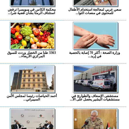
سعي عربي لمعالجة استخدام الأطفال
محكمة الكاس في سويسرا ترفض
للمحتوى في منصات التوا...
استئناف الرمثا بشأن قضية شرا...
وزارة الصحة : أكثر 70 إصابة بالحصبة
3363 طنا من الخضار وردت للسوق
في إربد...
المركزي الأربعاء...
مستشفى الإسعاف والطوارئ في
أحمد الحياصات رئيسا لمجلس الأمن
مستشفيات البشير يحصل على الا...
السيبراني...