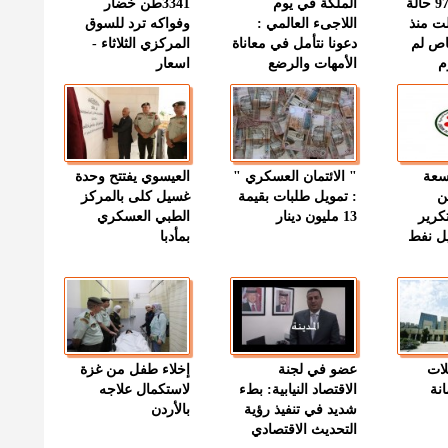
" الصحة " : 97 حالة
الملكة في يوم
3341طن خضار
ت منذ
اللاجىء العالمي :
وفواكه ترد للسوق
اص لم
دعونا نتأمل في معاناة
المركزي الثلاثاء -
م
الأمهات والرضع
اسعار
وسعة
" الائتمان العسكري "
العيسوي يفتتح وحدة
ن
: تمويل طلبات بقيمة
غسيل كلى بالمركز
كرير
13 مليون دينار
الطبي العسكري
ميل نفط
بمأدبا
لات
عضو في لجنة
إخلاء طفل من غزة
نة
الاقتصاد النيابية: بطء
لاستكمال علاجه
شديد في تنفيذ رؤية
بالأردن
التحديث الاقتصادي