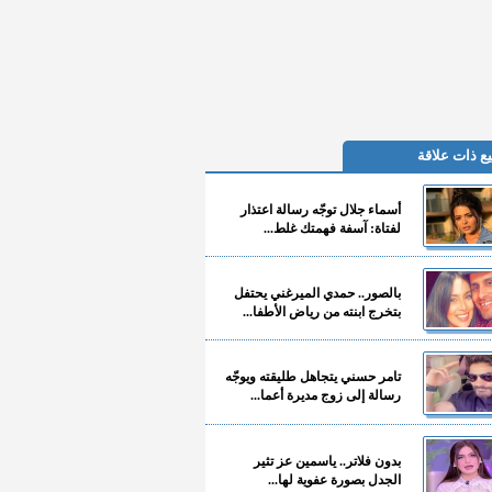
ع ذات علاقة
أسماء جلال توجّه رسالة اعتذار
لفتاة: آسفة فهمتك غلط...
بالصور.. حمدي الميرغني يحتفل
بتخرج ابنته من رياض الأطفا...
تامر حسني يتجاهل طليقته ويوجّه
رسالة إلى زوج مديرة أعما...
بدون فلاتر.. ياسمين عز تثير
الجدل بصورة عفوية لها...