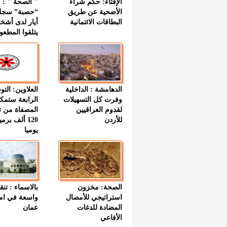
الإفتاء: حكم شراء
الأضحية عن طريق
“حصبة” سجل
البطاقات الائتمانية
أيار لدى أشخ
يتلقوا المطعو
الدهامشة : الداخلية
العلاوين: الت
وفرت كل التسهيلات
الرابعة ستمك
لقدوم العراقيين
المصفاة من ت
للأردن
120 ألف بر
يوميا
الصحة: مخزون
بالاسماء : تنق
استراتيجي للأمصال
واسعة في اما
المضادة للدغات
عمان
الأفاعي