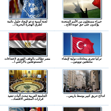
خبراء مستقلون من الأمم المتحدة
لجنة أممية تدعو لإيجاد حلول دائمة
يؤكدون على حق عودة اللاج...
لطرق الهجرة البحرية ا...
تركيا تجري محادثات دولية لإنشاء
مصر تطالب بالوقف الفوري لاعتداءات
محطتين نوويتين...
المستوطنين بالأراضي ا...
اندلاع حريق كبير بوسط باريس...
الجامعة العربية تبحث آليات تنفيذ
قرارات المجلس الاقتصاد...