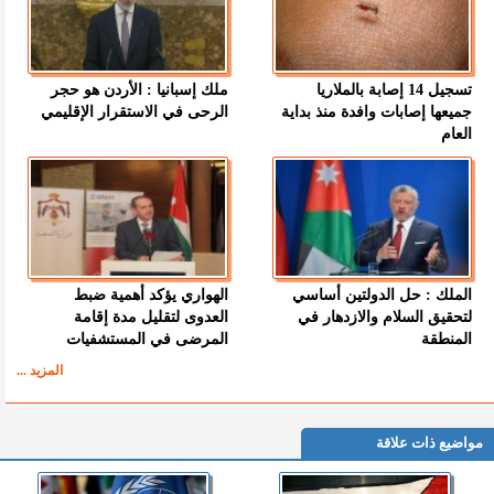
تسجيل 14 إصابة بالملاريا
ملك إسبانيا : الأردن هو حجر
جميعها إصابات وافدة منذ بداية
الرحى في الاستقرار الإقليمي
العام
الملك : حل الدولتين أساسي
الهواري يؤكد أهمية ضبط
لتحقيق السلام والازدهار في
العدوى لتقليل مدة إقامة
المنطقة
المرضى في المستشفيات
المزيد ...
مواضيع ذات علاقة