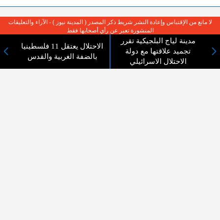
لا مانع من الإقتباس وإعادة النشر شريط ذكر المصدر ( المدينة نيوز ) - الآراء والتعليقات
المنشورة تعبر عن رأي أصحابها فقط
مدينة لياج البلجيكية تقرر
الاحتلال يعتقل 11 فلسطينيا
تجميد علاقتها مع دولة
بالضفة الغربية والقدس
الاحتلال الاسرائيلي
عن المدينة الإخبارية
المدينة الإخبارية صحيفة الكترونية شاملة تابعة لشركة قنوات البث
الاردنية تنقل الاخبار المحلية الأردنية وأخبار فلسطين وأبرز الأخبار
العربية والدولية لحظة حدوثها بمهنية رفيعة ليكون العالم بما يجري
فيه وحوله بين يديكم بالكلمة والصورة من مصادرها الحقيقية.
عن الشركة
اتصل بنا
الهيكل التنظيمي
اعلن معنا
ارسل خبر او صورة