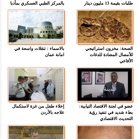
طلبات بقيمة 13 مليون دينار
بالمركز الطبي العسكري بمأدبا
الصحة: مخزون استراتيجي
بالاسماء : تنقلات واسعة في
للأمصال المضادة للدغات
امانة عمان
الأفاعي
عضو في لجنة الاقتصاد النيابية:
إخلاء طفل من غزة لاستكمال
بطء شديد في تنفيذ رؤية
علاجه بالأردن
التحديث الاقتصادي