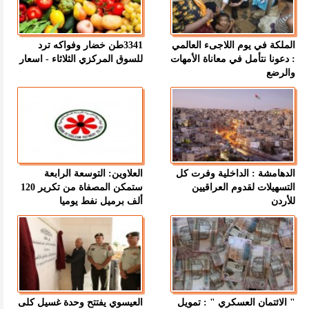
الملكة في يوم اللاجىء العالمي
3341طن خضار وفواكه ترد
: دعونا نتأمل في معاناة الأمهات
للسوق المركزي الثلاثاء - اسعار
والرضع
الدهامشة : الداخلية وفرت كل
العلاوين: التوسعة الرابعة
التسهيلات لقدوم العراقيين
ستمكن المصفاة من تكرير 120
للأردن
ألف برميل نفط يوميا
" الائتمان العسكري " : تمويل
العيسوي يفتتح وحدة غسيل كلى