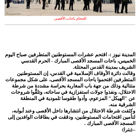
اقتحام باحات الأقصى
المدينة نيوز :- اقتحم عشرات المستوطنين المتطرفين صباح اليوم
الخميس، باحات المسجد الأقصى المبارك - الحرم القدسي
الشريف بمدينة القدس المحتلة.
وقالت دائرة الأوقاف الإسلامية في القدس، إن المستوطنين
المتطرفين اقتحموا باحات المسجد الأقصى، على شكل مجموعات
متتالية وذلك من جهة باب المغاربة بحراسة مشددة من شرطة
الاحتلال، ونفذوا جولات استفزازية في ساحاته، وتلقَّوا شروحات
عن "الهيكل" المزعوم، وأدوا طقوسا تلمودية في المنطقة
الشرقية منه.
وكثفت شرطة الاحتلال من انتشارها داخل الأقصى وعند أبوابه،
لتأمين اقتحامات المستوطنين، ودققت في بطاقات الوافدين إلى
المسجد الأقصى المبارك .
--(بترا)