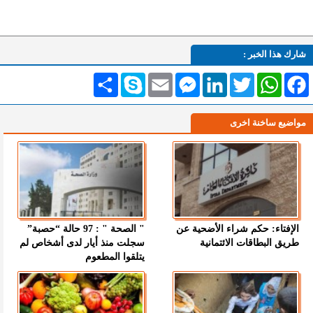
شارك هذا الخبر :
Facebook
WhatsApp
Twitter
LinkedIn
Messenger
Email
Skype
انشر
مواضيع ساخنة اخرى
الإفتاء: حكم شراء الأضحية عن
" الصحة " : 97 حالة “حصبة”
طريق البطاقات الائتمانية
سجلت منذ أيار لدى أشخاص لم
يتلقوا المطعوم