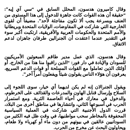
وقال كاميرون هدسون، المحلل السابق في “سي آي إيه”:
“حقيقة أن هذه القوات كانت جاهزة للدخول إلى هذا المستوى من
العنف وبسرعة يجب ألا تكون مفاجئة لأحد”. مضيفاً أن لقوى
الخارجية التي شاركت في المفاوضات، الولايات المتحدة وبريطانيا
والأمم المتحدة والحكومات العربية والأفريقية، ارتكبت أكبر سوء
في التقدير عندما اعتقدت أن الجنرالين طرفان جاهزان لدعم
الاتفاق.
وقال هدسون، الذي عمل مدير طاقم المبعوثين الأمريكيين
للسودان والإبادة في دار فور: “الذين راقبوا منا هذا من الخارج، أو
أؤلئك الذين تعاملوا مع القوات المسلحة أو قوات الدعم السريع،
يعرفون أن هؤلاء الناس يقولون شيئاً ويفعلون أمراً آخر”.
ويقول الجنرالان إنه لم يكن لديهما أي خيار، سوى اللجوء إلى
السلاح وإرسال قنابل الهاون والمدرعات والقذائف على الخرطوم،
والدخول في معارك في أحياء العاصمة الثرية. ومع استمرار
الحرب في أسبوعها الثاني، وانتشارها في مناطق أخرى من البلاد،
قررت الدول الأجنبية التي شاركت في العملية السياسية
المحفوفة بالمخاطر سحب مواطنيها، في وقت ظل فيه الكثير من
السودانيين عالقين في بيوتهم من دون ماء أو كهرباء ولا طعام،
ويحاولون البحث عن مخرج من الحرب.