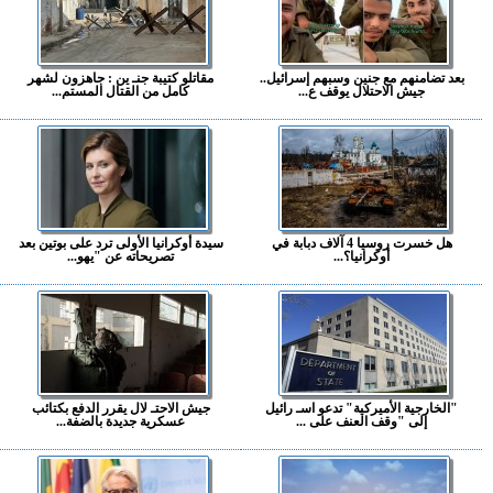
بعد تضامنهم مع جنين وسبهم إسرائيل..
مقاتلو كتيبة جنـ ين : جاهزون لشهر
جيش الاحتلال يوقف ع...
كامل من القتال المستم...
هل خسرت روسيا 4 آلاف دبابة في
سيدة أوكرانيا الأولى ترد على بوتين بعد
أوكرانيا؟...
تصريحاته عن "يهو...
"الخارجية الأميركية" تدعو اسـ رائيل
جيش الاحتـ لال يقرر الدفع بكتائب
إلى "وقف العنف على ...
عسكرية جديدة بالضفة...