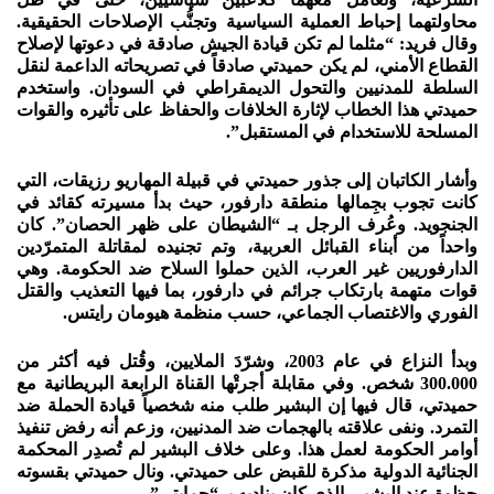
محاولتهما إحباط العملية السياسية وتجنُّب الإصلاحات الحقيقية.
وقال فريد: “مثلما لم تكن قيادة الجيش صادقة في دعوتها لإصلاح
القطاع الأمني، لم يكن حميدتي صادقاً في تصريحاته الداعمة لنقل
السلطة للمدنيين والتحول الديمقراطي في السودان. واستخدم
حميدتي هذا الخطاب لإثارة الخلافات والحفاظ على تأثيره والقوات
المسلحة للاستخدام في المستقبل”.
وأشار الكاتبان إلى جذور حميدتي في قبيلة المهاريو رزيقات، التي
كانت تجوب بجِمالها منطقة دارفور، حيث بدأ مسيرته كقائد في
الجنجويد. وعُرف الرجل بـ “الشيطان على ظهر الحصان”. كان
واحداً من أبناء القبائل العربية، وتم تجنيده لمقاتلة المتمرّدين
الدارفوريين غير العرب، الذين حملوا السلاح ضد الحكومة. وهي
قوات متهمة بارتكاب جرائم في دارفور، بما فيها التعذيب والقتل
الفوري والاغتصاب الجماعي، حسب منظمة هيومان رايتس.
وبدأ النزاع في عام 2003، وشرّدَ الملايين، وقُتل فيه أكثر من
300.000 شخص. وفي مقابلة أجرتْها القناة الرابعة البريطانية مع
حميدتي، قال فيها إن البشير طلب منه شخصياً قيادة الحملة ضد
التمرد. ونفى علاقته بالهجمات ضد المدنيين، وزعم أنه رفض تنفيذ
أوامر الحكومة لعمل هذا. وعلى خلاف البشير لم تُصدِر المحكمة
الجنائية الدولية مذكرة للقبض على حميدتي. ونال حميدتي بقسوته
حظوة عند البشير، الذي كان يناديه بـ “حمايتي”.