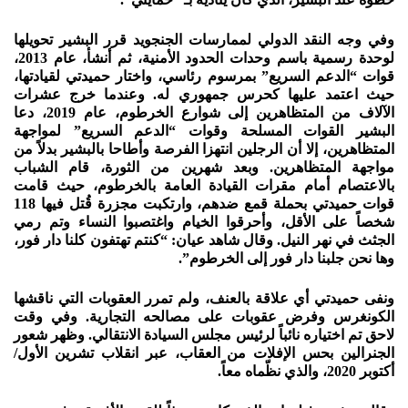
وفي وجه النقد الدولي لممارسات الجنجويد قرر البشير تحويلها
لوحدة رسمية باسم وحدات الحدود الأمنية، ثم أنشأ، عام 2013،
قوات “الدعم السريع” بمرسوم رئاسي، واختار حميدتي لقيادتها،
حيث اعتمد عليها كحرس جمهوري له. وعندما خرج عشرات
الآلاف من المتظاهرين إلى شوارع الخرطوم، عام 2019، دعا
البشير القوات المسلحة وقوات “الدعم السريع” لمواجهة
المتظاهرين، إلا أن الرجلين انتهزا الفرصة وأطاحا بالبشير بدلاً من
مواجهة المتظاهرين. وبعد شهرين من الثورة، قام الشباب
بالاعتصام أمام مقرات القيادة العامة بالخرطوم، حيث قامت
قوات حميدتي بحملة قمع ضدهم، وارتكبت مجزرة قُتل فيها 118
شخصاً على الأقل، وأحرقوا الخيام واغتصبوا النساء وتم رمي
الجثث في نهر النيل. وقال شاهد عيان: “كنتم تهتفون كلنا دار فور،
وها نحن جلبنا دار فور إلى الخرطوم”.
ونفى حميدتي أي علاقة بالعنف، ولم تمرر العقوبات التي ناقشها
الكونغرس وفرض عقوبات على مصالحه التجارية. وفي وقت
لاحق تم اختياره نائباً لرئيس مجلس السيادة الانتقالي. وظهر شعور
الجنرالين بحس الإفلات من العقاب، عبر انقلاب تشرين الأول/
أكتوبر 2020، والذي نظّماه معاً.