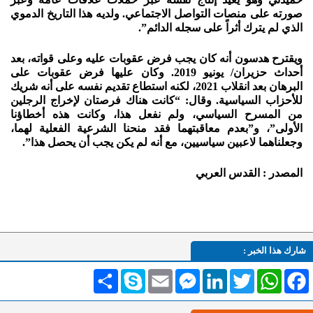
صورته على منصات التواصل الاجتماعي. ولديه هذا التاريخ الدموي
الذي لم يترك أثراً على سجله الدائم”.
ويقترح هدسون أنه كان يجب فرض عقوبات عليه وعلى قواته، بعد
أحداث حزيران/ يونيو 2019. وكان عليها فرض عقوبات على
البرهان بعد انقلاب 2021، لكنه استطاع تقديم نفسه على أنه شريك
للأحزاب السياسية. وقال: “كانت هناك فرصتان لإخراج الرجلين
من المسرح السياسي، ولم نفعل هذا، وكانت هذه أخطاؤنا
الأولى”، و”بعدم معاقبتهما فقد منحنا الشرعية الفعلية لهما،
وجعلناهما لاعبين سياسيين، مع أنه لم يكن يجب أن يحصل هذا”.
المصدر : القدس العربي
شارك هذا الخبر :
Facebook
WhatsApp
Twitter
LinkedIn
Messenger
Email
Skype
انشر