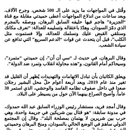
وقُتل في المواجهات ما يزيد على الـ 500 شخص، وجرح الآلاف.
وبعد ساعات من اندلاع المواجهات أعطى حميدتي مقابلة مع قناة
“الجزيرة” هاجم فيها حليفه السابق البرهان، ووصفَه بالمجرم
الذي دمّرَ السودان، وهدّدَ باعتقاله وتسليمه للعدالة: “نعرف مكانك
وسنلقي القبض عليك ونسلمك للعدالة، وإلا فستموت مثل
الكلب”، قبل أن يتحدث عن قوات “الدعم السريع” التي تدافع عن
سيادة الشعب.
وقال البرهان، في حديث لـ “سي أن أن”، إن حميدتي “متمرد”،
وسيحاكم أمام القانون، و”هذه محاولة انقلاب وتمرد ضد الدولة”.
ويعلق الكاتبان بأن تبادل الاتهامات والتهديدات يُظهر أن القليل قد
تغير منذ عام 2019، وبعد أربعة أعوام حلّ محل البشير رجلان
صعدا في داخل صفوف نظامه الفاسد والوحشي، الذي استمر 30
عاماً. وأصبح الصراع بينهما الآن حول من يسيطر على البلاد.
وقال أمجد فريد، مستشار رئيس الوزراء السابق عبد الله حمدوك،
في مدونة سابقة: “هو قتال بين شريكين في جريمة واحدة، وهي
حرب بين شريرين لا يهتمان بمصلحة البلد”. وقال إن المجتمع
الدولي ساهمَ في الوضع الحالي بالسودان، ومنحَ البرهان وحميدتي
الشرعية، وتعاملَ معهما كلاعبين سياسيين، حتى في ظل