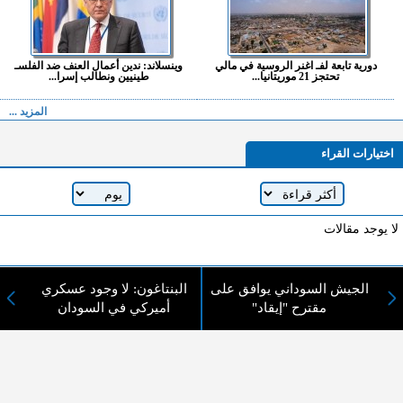
دورية تابعة لفـ اغنر الروسية في مالي
وينسلاند: ندين أعمال العنف ضد الفلسـ
تحتجز 21 موريتانيا...
طينيين ونطالب إسرا...
المزيد ...
اختيارات القراء
لا يوجد مقالات
الجيش السوداني يوافق على
البنتاغون: لا وجود عسكري
لا مانع من الإقتباس وإعادة النشر شريط ذكر المصدر ( المدينة نيوز ) - الآراء والتعليقات
مقترح "إيقاد"
أميركي في السودان
المنشورة تعبر عن رأي أصحابها فقط