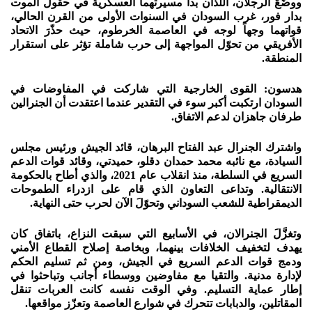
ووضَعَ الرجلان، اللذان بدآ مسيرتهما العسكرية في حقول الموت
بدار فور، غرب السودان في السنوات الأولى من القرن الحالي،
قواتهما وجهاً لوجه في العاصمة الخرطوم، حيث حذّرَ الاتحاد
الأفريقي من تحوّل المواجهة إلى حرب شاملة تؤثر على استقرار
المنطقة.
هدسون: القوى الخارجية التي شاركت في المفاوضات في
السودان ارتكبت أكبر سوء في التقدير عندما اعتقدت أن الجنرالين
طرفان جاهزان لدعم الاتفاق.
واشترك الجنرال عبد الفتاح البرهان، قائد الجيش ورئيس مجلس
السيادة، مع نائبه محمد حمدان دقلو، حميدتي، وقائد قوات الدعم
السريع في السلطة، منذ انقلاب عام 2021، والذي أطاح بالحكومة
الانتقالية. وتداعى التعاون الذي قام على ازدراء الطموحات
الديمقراطية للشعب السوداني وتحوّلَ الآن لحرب حتى النهاية.
وتغزَّلَ الجنرالان، في الأسابيع التي سبقت النزاع، باتفاق كان
يهدف لتخفيف الخلافات بينهما، وبخاصة إصلاح القطاع الأمني
ودمج قوات الدعم السريع في الجيش، ومن ثم تسليم الحكم
لإدارة مدنية. والتقيا مع مفاوضين ووسطاء أجانب وتباحثوا في
إطار عماية التسليم. وفي الوقت نفسه كانت العربات تنقل
المقاتلين، والدبابات تتحرك في شوارع العاصمة وتعزّز مواقعها.