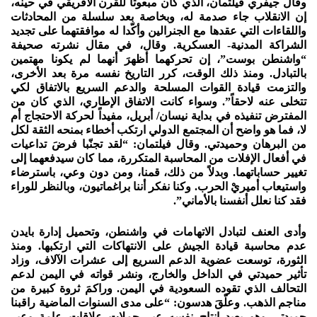
وقال جيفري فيلتمان، الذي كان مبعوثاً للقرن الأفريقي في حينه،
إن الانقلاب جاء صدمة له، وبخاصة بعد سلسلة من المحادثات
واللقاءات التي عقدها مع الجنرالين وأكّدا له موافقتهما على تجديد
الشراكة المدنية- العسكرية. وقال، في مقال نشرته صحيفة
“واشنطن بوست”، إن تحركهما أظهرَ أنهما لم يكونا مهتمين
بالتبادل. ومنذ ذلك الوقت، كرر التاريخ نفسه مرة بعد الأخرى،
والتزمت قيادة القوات المسلحة والدعم السريع بالاتفاق لكي
تتخلى عنه لاحقاً”. وسواء كانت الاتفاق الإطاري، الذي كان من
المفترض تنفيذه في بداية نيسان/ أبريل، مفيداً لحركة الاحتجاج أم
لا، فما هو واضح أن المجتمع الدولي ارتكب أخطاء بمنحه الثقة لكل
من البرهان وحميدتي. وقال فيلتمان: “لقد تجنّبا فرضَ تداعيات
في أفعال الإفلات من المحاسبة المتكررة، مما كان سيدفعهما إلى
تغيير حساباتهما. وبدلاً من ذلك، قمنا، ومن دون وعي، باسترضاء
واستيعاب أميريْ الحرب. وكنا نفكر أننا براغماتيون، وبالنظر للوراء
فقد كنا نعلل أنفسنا بالأماني”.
وأدى العنف لتبادل الاتهامات في واشنطن، وتحميل إدارة بايدن
عدم محاسبة قيادة الجيش على الانتهاكات التي ارتكبها. ومنذ
الثورة، توسعت عضوية الدعم السريع إلى عشرات الآلاف، وزاد
تأثير حميدتي في الداخل والخارج، ونشر قواته في اليمن لدعم
التحالف الذي تقوده السعودية في اليمن. وراكمَ ثروة كبيرة من
مناجم الذهب. وعلّقَ هدسون: “على مدى السنوات الماضية راقبنا
حميدتي وهو يعيد إنتاج نفسه عبر حملات علاقات عامة وعبر