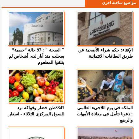
مواضيع ساخنة اخرى
الإفتاء: حكم شراء الأضحية عن
" الصحة " : 97 حالة “حصبة”
طريق البطاقات الائتمانية
سجلت منذ أيار لدى أشخاص لم
يتلقوا المطعوم
الملكة في يوم اللاجىء العالمي
3341طن خضار وفواكه ترد
: دعونا نتأمل في معاناة الأمهات
للسوق المركزي الثلاثاء - اسعار
والرضع