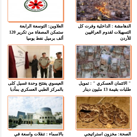
الدهامشة : الداخلية وفرت كل
العلاوين: التوسعة الرابعة
التسهيلات لقدوم العراقيين
ستمكن المصفاة من تكرير 120
للأردن
ألف برميل نفط يوميا
" الائتمان العسكري " : تمويل
العيسوي يفتتح وحدة غسيل كلى
طلبات بقيمة 13 مليون دينار
بالمركز الطبي العسكري بمأدبا
الصحة: مخزون استراتيجي
بالاسماء : تنقلات واسعة في