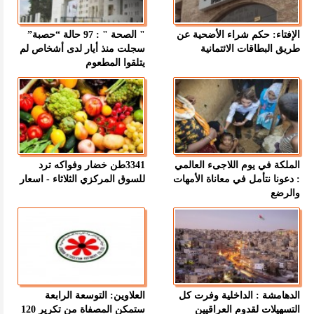
الإفتاء: حكم شراء الأضحية عن
" الصحة " : 97 حالة “حصبة”
طريق البطاقات الائتمانية
سجلت منذ أيار لدى أشخاص لم
يتلقوا المطعوم
الملكة في يوم اللاجىء العالمي
3341طن خضار وفواكه ترد
: دعونا نتأمل في معاناة الأمهات
للسوق المركزي الثلاثاء - اسعار
والرضع
الدهامشة : الداخلية وفرت كل
العلاوين: التوسعة الرابعة
التسهيلات لقدوم العراقيين
ستمكن المصفاة من تكرير 120