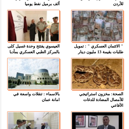
للأردن
ألف برميل نفط يوميا
" الائتمان العسكري " : تمويل
العيسوي يفتتح وحدة غسيل كلى
طلبات بقيمة 13 مليون دينار
بالمركز الطبي العسكري بمأدبا
الصحة: مخزون استراتيجي
بالاسماء : تنقلات واسعة في
للأمصال المضادة للدغات
امانة عمان
الأفاعي