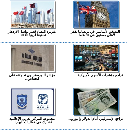
التضخم الأساسي في بريطانيا يقفز
تقرير: اقتصاد قطر يواصل الازدهار
لأعلى مستوى في 30 عاما...
تحقيقا لرؤية 2030...
تراجع مؤشرات الأسهم الأميركية...
مؤشر البورصة ينهي تداولاته على
انخفاض...
تراجع الإسترليني أمام الدولار واليورو...
مجموعة المركز العربي الإعلامية
تشارك في فعاليات اليوم ا...